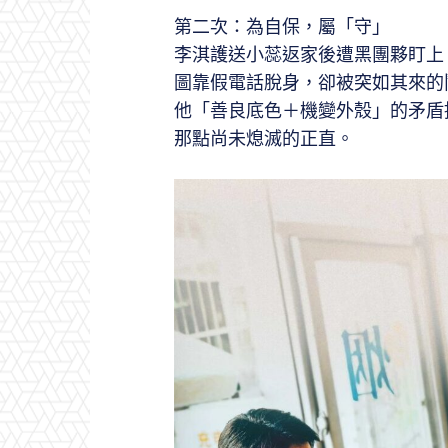
第二次：為自保，屬「守」
李淇護送小蕊返家後遭黑團夥盯上
圖靠假電話脫身，卻被突如其來的
他「善良底色＋機變外殼」的矛盾
那點尚未熄滅的正直。