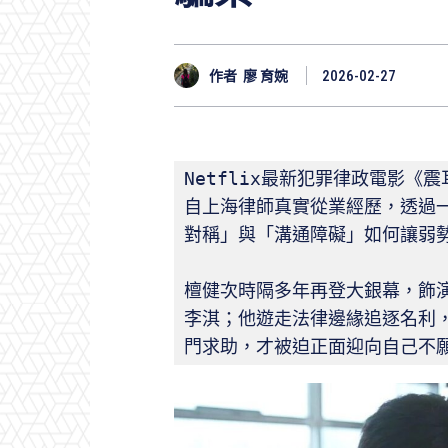
作者
廖 育婉
2026-02-27
Netflix最新犯罪律政電影
自上海律師真實從業經歷，透過
對稱」與「溝通障礙」如何讓弱
檀健次時隔多年再登大銀幕，飾
李淇；他遊走法律邊緣追逐名利
門求助，才被迫正面迎向自己不