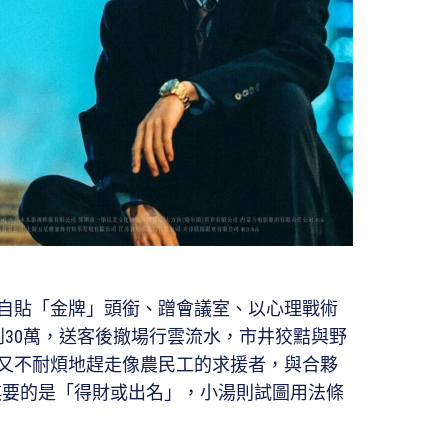
自貼「金牌」頭銜、蹭會議室、以心理戰術
到30萬，送客後撤場行雲流水，市井狡黠與野
又不耐煩地趕走像農民工的求援者，與合夥
淇要的是「得財或出名」，小湯則試圖用法條