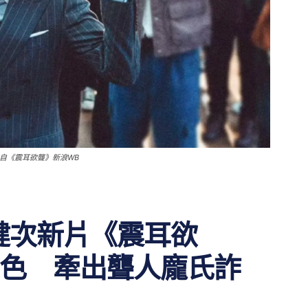
取自《震耳欲聾》新浪WB
影檀健次新片《震耳欲
色 牽出聾人龐氏詐