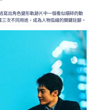
。
逃寫出角色變形軌跡片中一個看似細碎的動
計成三次不同用途，成為人物弧線的關鍵註腳。