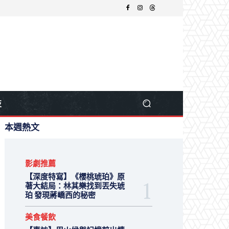
技
本週熱文
影劇推薦
【深度特寫】《櫻桃琥珀》原
著大結局：林其樂找到丟失琥
珀 發現蔣嶠西的秘密
美食餐飲