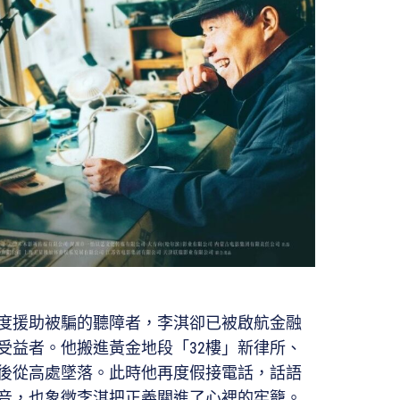
度援助被騙的聽障者，李淇卻已被啟航金融
受益者。他搬進黃金地段「32樓」新律所、
後從高處墜落。此時他再度假接電話，話語
音，也象徵李淇把正義關進了心裡的牢籠。