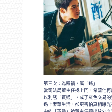
第三次：為避禍，屬「逃」
當司法局董主任找上門，希望他再
以利誘「買通」，成了灰色交易的
過上奢華生活，卻更害怕真相曝光
中的「不熟」被董主任聽出弦外之