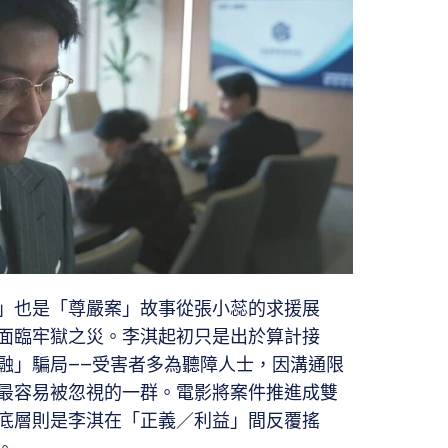
」也是「尊嚴案」故事從張小蕊的求援展
面臨牢獄之災。李淇起初只是出於算計接
融」騙局——受害者多為聽障人士，因溝通限
最容易被忽視的一群。電影將案件推進成雙
底層則是李淇在「正義／利益」間反覆搖