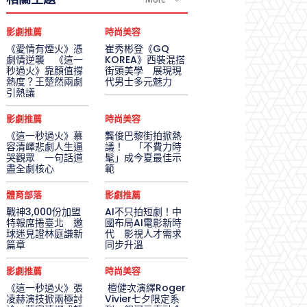
影劇推薦
時尚美容
《愛情有煙火》憑
崔秀彬登《GQ
劇情逆襲 《這一
KOREA》西裝混搭
秒過火》靠顏值撐
街頭美學 展現現
熱度？王楚然兩劇
代男士多元魅力
引熱議
影劇推薦
時尚美容
《這一秒過火》慕
龔俊巴黎街拍掀熱
容清嶧悲劇人生逼
議！ 「不費力時
哭觀眾 一句話道
髦」成今夏最佳示
盡全劇核心
範
體育部落
影劇推薦
戰神3,000份加盟
AI不只拍短劇！中
特報席捲臺北 邀
國布局AI電影新時
球迷見證林庭謙新
代 影視人才需求
篇章
同步升溫
影劇推薦
時尚美容
《這一秒過火》張
檀健次演繹Roger
凌赫演技掀兩極討
Vivier七夕限定系