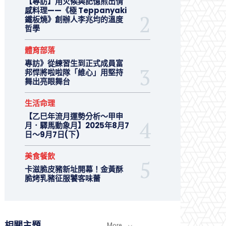
【專訪】用火候與記憶煎出情
感料理——《極 Teppanyaki
鐵板燒》創辦人李兆均的溫度
哲學
體育部落
專訪》從練習生到正式成員富
邦悍將啦啦隊「維心」用堅持
舞出亮眼舞台
生活命理
【乙巳年流月運勢分析～甲申
月．驛馬動象月】2025年8月7
日～9月7日(下)
美食餐飲
卡滋脆皮豬新址開幕！金黃酥
脆烤乳豬征服饕客味蕾
相關主題
More