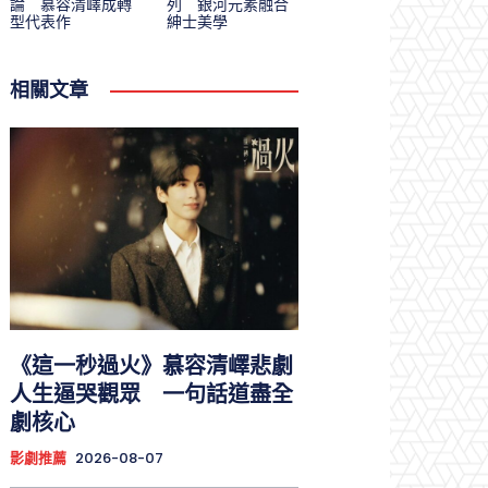
論 慕容清嶧成轉
列 銀河元素融合
型代表作
紳士美學
相關文章
《這一秒過火》慕容清嶧悲劇
人生逼哭觀眾 一句話道盡全
劇核心
影劇推薦
2026-08-07