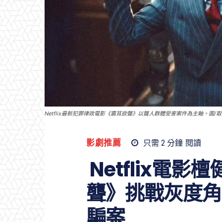
Netflix最新犯罪律政電影《震耳欲聾》以聾人群體受害案件為主軸。圖/
影劇推薦
只需 2
分鐘
閱讀
Netflix電
聾》挑戰灰度角
騙案