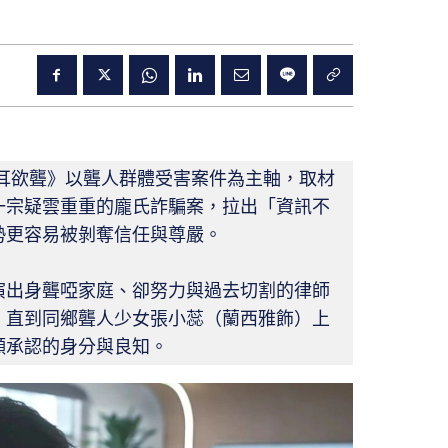
《震耳欲聾》以聾人群體受害案件為主軸，取材
一宗疑雲重重的龐氏詐騙案，拉出「資訊不
勢更容易被剝奪信任與尊嚴。
演出身聾啞家庭、卻努力與過去切割的律師
，直到同鄉聾人少女張小蕊（蘭西雅飾）上
願承認的身分與良知。