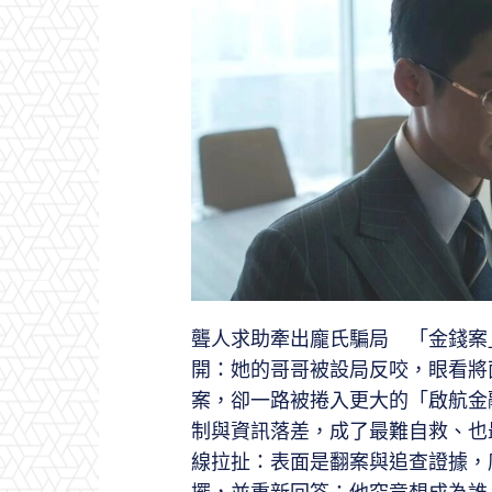
聾人求助牽出龐氏騙局 「金錢案
開：她的哥哥被設局反咬，眼看將
案，卻一路被捲入更大的「啟航金
制與資訊落差，成了最難自救、也
線拉扯：表面是翻案與追查證據，