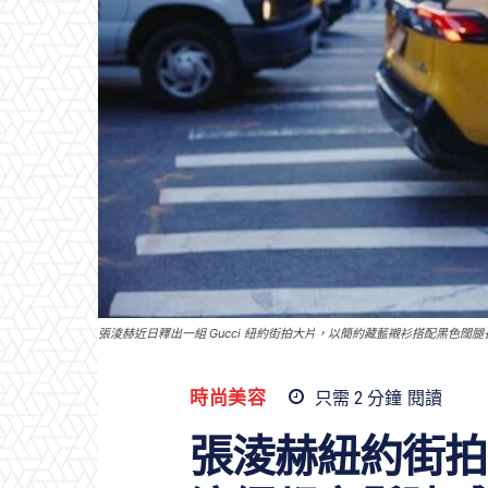
張淩赫近日釋出一組 Gucci 紐約街拍大片，以簡約藏藍襯衫搭配黑色闊
時尚美容
只需 2
分鐘
閱讀
張淩赫紐約街拍釋