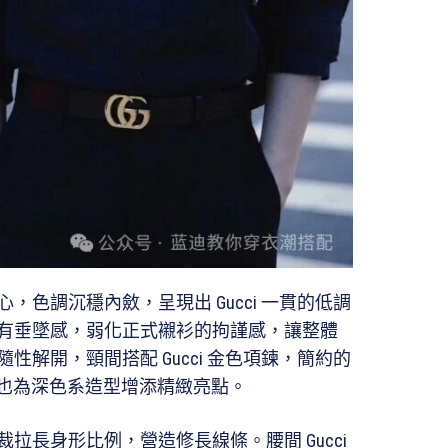
色調沉穩內斂，呈現出 Gucci 一貫的低調
有垂墜感，弱化正式襯衫的拘謹感，讓整體
解開，頸間搭配 Gucci 金色項鍊，簡約的
識別，也為深色系造型增添精緻亮點。
拉長身形比例，營造修長線條。腰間 Gucci