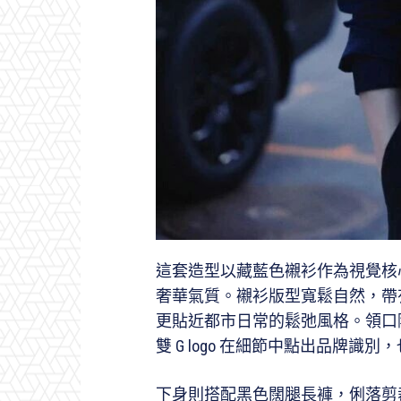
這套造型以藏藍色襯衫作為視覺核心，
奢華氣質。襯衫版型寬鬆自然，帶
更貼近都市日常的鬆弛風格。領口隨性
雙 G logo 在細節中點出品牌
下身則搭配黑色闊腿長褲，俐落剪裁