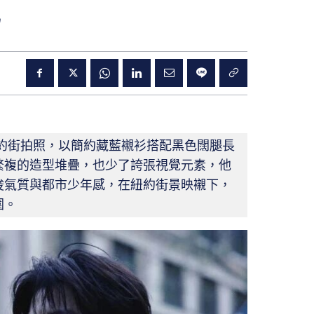
 紐約街拍照，以簡約藏藍襯衫搭配黑色闊腿長
繁複的造型堆疊，也少了誇張視覺元素，他
俊氣質與都市少年感，在紐約街景映襯下，
圍。