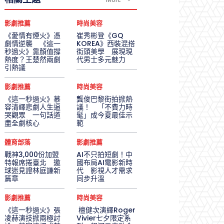
影劇推薦
時尚美容
《愛情有煙火》憑
崔秀彬登《GQ
劇情逆襲 《這一
KOREA》西裝混搭
秒過火》靠顏值撐
街頭美學 展現現
熱度？王楚然兩劇
代男士多元魅力
引熱議
影劇推薦
時尚美容
《這一秒過火》慕
龔俊巴黎街拍掀熱
容清嶧悲劇人生逼
議！ 「不費力時
哭觀眾 一句話道
髦」成今夏最佳示
盡全劇核心
範
體育部落
影劇推薦
戰神3,000份加盟
AI不只拍短劇！中
特報席捲臺北 邀
國布局AI電影新時
球迷見證林庭謙新
代 影視人才需求
篇章
同步升溫
影劇推薦
時尚美容
《這一秒過火》張
檀健次演繹Roger
凌赫演技掀兩極討
Vivier七夕限定系