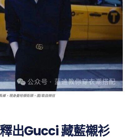
腿長褲，現身曼哈頓街頭。圖/取自微信
出Gucci 藏藍襯衫