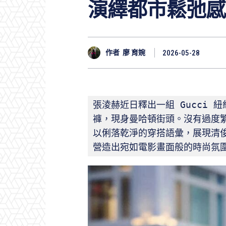
演繹都市鬆弛感
作者
廖 育婉
2026-05-28
張淩赫近日釋出一組 Gucci
褲，現身曼哈頓街頭。沒有過度
以俐落乾淨的穿搭語彙，展現清
營造出宛如電影畫面般的時尚氛