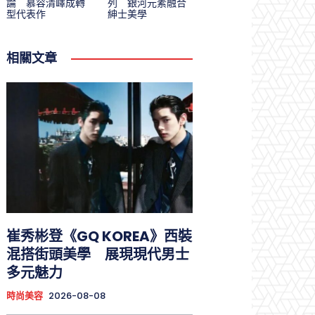
論 慕容清嶧成轉
列 銀河元素融合
型代表作
紳士美學
相關文章
崔秀彬登《GQ KOREA》西裝
混搭街頭美學 展現現代男士
多元魅力
時尚美容
2026-08-08