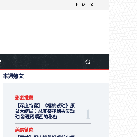
技
本週熱文
影劇推薦
【深度特寫】《櫻桃琥珀》原
著大結局：林其樂找到丟失琥
珀 發現蔣嶠西的秘密
美食餐飲