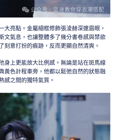
一大亮點。金屬細框修飾張淩赫深邃眉眼，
斯文氣息，也讓整體多了幾分書卷感與禁欲
了刻意打扮的痕跡，反而更顯自然清爽。
他身上更能放大比例感。無論是站在斑馬線
典黃色計程車旁，他都以鬆弛自然的狀態融
熟感之間的獨特氣質。