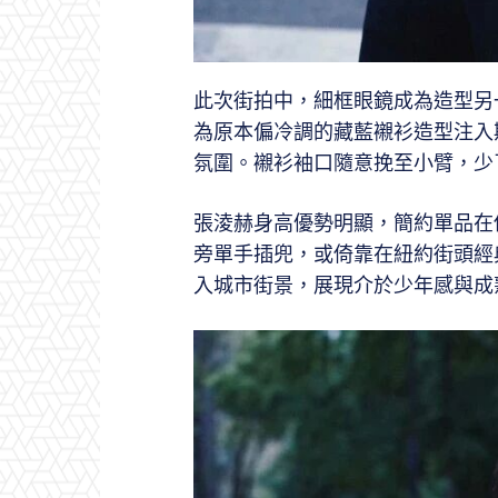
此次街拍中，細框眼鏡成為造型另
為原本偏冷調的藏藍襯衫造型注入
氛圍。襯衫袖口隨意挽至小臂，少
張淩赫身高優勢明顯，簡約單品在
旁單手插兜，或倚靠在紐約街頭經
入城市街景，展現介於少年感與成