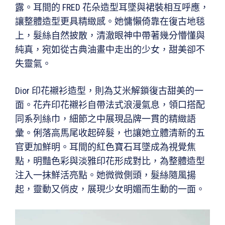
露。耳間的 FRED 花朵造型耳墜與裙裝相互呼應，
讓整體造型更具精緻感。她慵懶倚靠在復古地毯
上，髮絲自然披散，清澈眼神中帶著幾分懵懂與
純真，宛如從古典油畫中走出的少女，甜美卻不
失靈氣。
Dior 印花襯衫造型，則為艾米解鎖復古甜美的一
面。花卉印花襯衫自帶法式浪漫氣息，領口搭配
同系列絲巾，細節之中展現品牌一貫的精緻語
彙。俐落高馬尾收起碎髮，也讓她立體清新的五
官更加鮮明。耳間的紅色寶石耳墜成為視覺焦
點，明豔色彩與淡雅印花形成對比，為整體造型
注入一抹鮮活亮點。她微微側頭，髮絲隨風揚
起，靈動又俏皮，展現少女明媚而生動的一面。