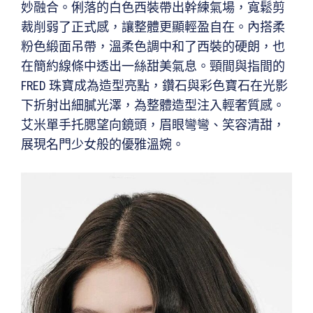
妙融合。俐落的白色西裝帶出幹練氣場，寬鬆剪
裁削弱了正式感，讓整體更顯輕盈自在。內搭柔
粉色緞面吊帶，溫柔色調中和了西裝的硬朗，也
在簡約線條中透出一絲甜美氣息。頸間與指間的
FRED 珠寶成為造型亮點，鑽石與彩色寶石在光影
下折射出細膩光澤，為整體造型注入輕奢質感。
艾米單手托腮望向鏡頭，眉眼彎彎、笑容清甜，
展現名門少女般的優雅溫婉。