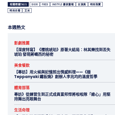
相關標籤TAGS
DIOR
FRED
INSTYLE 優家畫報
女演員
時尚珠寶
時尚衣著
艾米
本週熱文
影劇推薦
【深度特寫】《櫻桃琥珀》原著大結局：林其樂找到丟失
琥珀 發現蔣嶠西的秘密
美食餐飲
【專訪】用火候與記憶煎出情感料理——《極
Teppanyaki 鐵板燒》創辦人李兆均的溫度哲學
體育部落
專訪》從練習生到正式成員富邦悍將啦啦隊「維心」用堅
持舞出亮眼舞台
生活命理