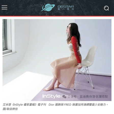
艾米登《InStyle 優家畫報》電子刊 Dior 服飾與 FRED 珠寶加持演繹雙面少女魅力。
圖/取自微信