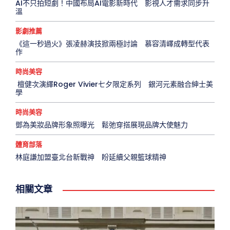
AI不只拍短劇！中國布局AI電影新時代 影視人才需求同步升
溫
影劇推薦
《這一秒過火》張凌赫演技掀兩極討論 慕容清嶧成轉型代表
作
時尚美容
檀健次演繹Roger Vivier七夕限定系列 銀河元素融合紳士美
學
時尚美容
鄧為美妝品牌形象照曝光 鬆弛穿搭展現品牌大使魅力
體育部落
林庭謙加盟臺北台新戰神 盼延續父親籃球精神
相關文章