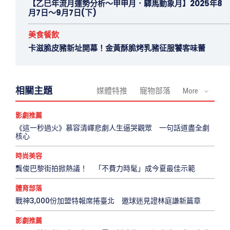
【乙巳年流月運勢分析～甲申月．驛馬動象月】2025年8
月7日～9月7日(下)
美食餐飲
卡滋脆皮豬新址開幕！金黃酥脆烤乳豬征服饕客味蕾
相關主題
媒體特推
寵物部落
More
影劇推薦
《這一秒過火》慕容清嶧悲劇人生逼哭觀眾 一句話道盡全劇
核心
時尚美容
龔俊巴黎街拍掀熱議！ 「不費力時髦」成今夏最佳示範
體育部落
戰神3,000份加盟特報席捲臺北 邀球迷見證林庭謙新篇章
影劇推薦