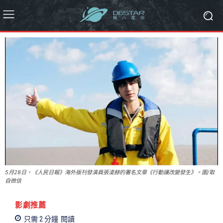
5月28日，《人民日報》海外版刊發演員張淩赫的署名文章《行動讓改變發生》。圖/取
自微信
影劇推薦
只需 2
分鐘
閱讀