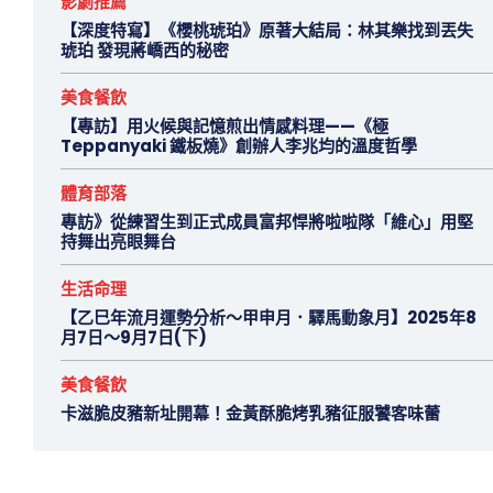
影劇推薦
【深度特寫】《櫻桃琥珀》原著大結局：林其樂找到丟失
琥珀 發現蔣嶠西的秘密
美食餐飲
【專訪】用火候與記憶煎出情感料理——《極
Teppanyaki 鐵板燒》創辦人李兆均的溫度哲學
體育部落
專訪》從練習生到正式成員富邦悍將啦啦隊「維心」用堅
持舞出亮眼舞台
生活命理
【乙巳年流月運勢分析～甲申月．驛馬動象月】2025年8
月7日～9月7日(下)
美食餐飲
卡滋脆皮豬新址開幕！金黃酥脆烤乳豬征服饕客味蕾