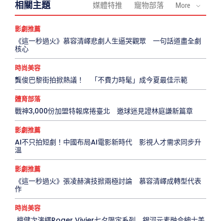
相關主題
媒體特推
寵物部落
More
影劇推薦
《這一秒過火》慕容清嶧悲劇人生逼哭觀眾 一句話道盡全劇
核心
時尚美容
龔俊巴黎街拍掀熱議！ 「不費力時髦」成今夏最佳示範
體育部落
戰神3,000份加盟特報席捲臺北 邀球迷見證林庭謙新篇章
影劇推薦
AI不只拍短劇！中國布局AI電影新時代 影視人才需求同步升
溫
影劇推薦
《這一秒過火》張凌赫演技掀兩極討論 慕容清嶧成轉型代表
作
時尚美容
檀健次演繹Roger Vivier七夕限定系列 銀河元素融合紳士美