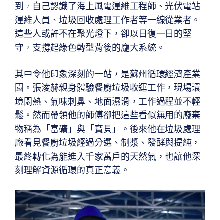
到，自己認識了海上風電運維工程師、光伏電站
運維人員、垃圾回收處理工作者等一線從業者。
這些人或許不在聚光燈下，卻以日復一日的堅
守，支撐起綠色轉型背後的龐大系統。
其中令他印象深刻的一站，是蘇州循環經濟產業
園。張淩赫親身體驗餐廚垃圾收運工作，現場環
境悶熱、氣味刺鼻、地面濕滑，工作過程並不輕
鬆。然而帶領他的師傅卻把這些看似無用的廢棄
物稱為「富礦」與「寶貝」。後來他在垃圾處理
廠看見餐廚垃圾經過分選、制漿、發酵與提純，
最終轉化為能進入千家萬戶的天然氣，也讓他深
刻理解資源循環的真正意義。