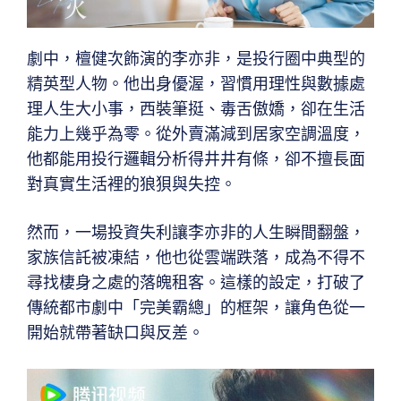
劇中，檀健次飾演的李亦非，是投行圈中典型的
精英型人物。他出身優渥，習慣用理性與數據處
理人生大小事，西裝筆挺、毒舌傲嬌，卻在生活
能力上幾乎為零。從外賣滿減到居家空調溫度，
他都能用投行邏輯分析得井井有條，卻不擅長面
對真實生活裡的狼狽與失控。
然而，一場投資失利讓李亦非的人生瞬間翻盤，
家族信託被凍結，他也從雲端跌落，成為不得不
尋找棲身之處的落魄租客。這樣的設定，打破了
傳統都市劇中「完美霸總」的框架，讓角色從一
開始就帶著缺口與反差。