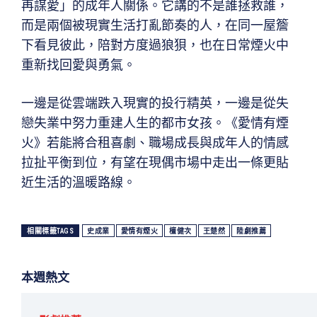
再謀愛」的成年人關係。它講的不是誰拯救誰，
而是兩個被現實生活打亂節奏的人，在同一屋簷
下看見彼此，陪對方度過狼狽，也在日常煙火中
重新找回愛與勇氣。
一邊是從雲端跌入現實的投行精英，一邊是從失
戀失業中努力重建人生的都市女孩。《愛情有煙
火》若能將合租喜劇、職場成長與成年人的情感
拉扯平衡到位，有望在現偶市場中走出一條更貼
近生活的溫暖路線。
相關標籤TAGS
史成業
愛情有煙火
檀健次
王楚然
陸劇推薦
本週熱文