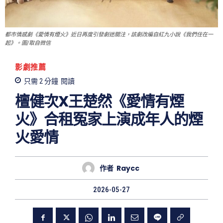
都市情感劇《愛情有煙火》近日再度引發劇迷關注，該劇改編自紅九小說《我們住在一
起》。圖/取自微信
影劇推薦
只需 2
分鐘
閱讀
檀健次X王楚然《愛情有煙
火》合租冤家上演成年人的煙
火愛情
作者
Raycc
2026-05-27