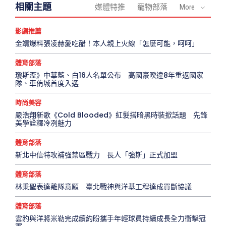
相關主題
媒體特推
寵物部落
More
影劇推薦
金靖爆料張凌赫愛吃醋！本人親上火線「怎麼可能，呵呵」
體育部落
瓊斯盃》中華藍、白16人名單公布 高國豪暌違8年重返國家
隊、車侑城首度入選
時尚美容
嚴浩翔新歌《Cold Blooded》紅髮搭暗黑時裝掀話題 先鋒
美學詮釋冷冽魅力
體育部落
新北中信特攻補強禁區戰力 長人「強斯」正式加盟
體育部落
林秉聖表達離隊意願 臺北戰神與洋基工程達成買斷協議
體育部落
雲豹與洋將米勒完成續約盼攜手年輕球員持續成長全力衝擊冠