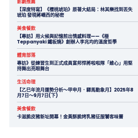
影劇推薦
【深度特寫】《櫻桃琥珀》原著大結局：林其樂找到丟失
琥珀 發現蔣嶠西的秘密
美食餐飲
【專訪】用火候與記憶煎出情感料理——《極
Teppanyaki 鐵板燒》創辦人李兆均的溫度哲學
體育部落
專訪》從練習生到正式成員富邦悍將啦啦隊「維心」用堅
持舞出亮眼舞台
生活命理
【乙巳年流月運勢分析～甲申月．驛馬動象月】2025年8
月7日～9月7日(下)
美食餐飲
卡滋脆皮豬新址開幕！金黃酥脆烤乳豬征服饕客味蕾