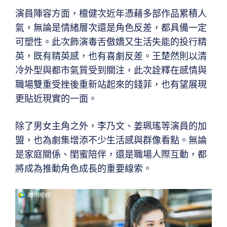
演員陣容方面，檀健次近年憑藉多部作品累積人
氣，無論是情緒層次還是角色反差，都具備一定
可塑性。此次飾演毒舌傲嬌又生活失能的投行精
英，既有精英感，也有喜劇反差。王楚然則以清
冷外型與都市氣質受到關注，此次詮釋在感情與
職場雙重受挫後重新站起來的錢菲，也有望展現
更貼近現實的一面。
除了男女主角之外，李乃文、姜珮瑤等演員的加
盟，也為劇集增添不少生活感與群像看點。無論
是家庭關係、閨蜜陪伴，還是職場人際互動，都
將成為推動角色成長的重要線索。