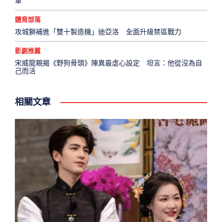
軍
體育部落
攻城獅補進「雙十製造機」迪亞洛 全面升級禁區戰力
影劇推薦
宋威龍親揭《野狗骨頭》陳異最虐心設定 坦言：他從沒為自
己而活
相關文章