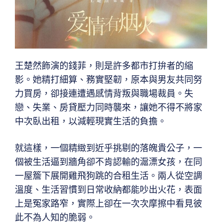
王楚然飾演的錢菲，則是許多都市打拚者的縮
影。她精打細算、務實堅韌，原本與男友共同努
力買房，卻接連遭遇感情背叛與職場裁員。失
戀、失業、房貸壓力同時襲來，讓她不得不將家
中次臥出租，以減輕現實生活的負擔。
就這樣，一個精緻到近乎挑剔的落魄貴公子，一
個被生活逼到牆角卻不肯認輸的滬漂女孩，在同
一屋簷下展開雞飛狗跳的合租生活。兩人從空調
溫度、生活習慣到日常收納都能吵出火花，表面
上是冤家路窄，實際上卻在一次次摩擦中看見彼
此不為人知的脆弱。