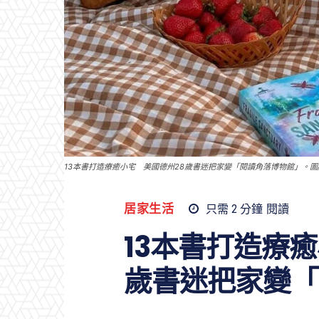
13本書打造療癒小宅 美國德州28歲書迷把家變「閱讀角落博物館」。圖
居家生活
只需 2
分鐘
閱讀
13本書打造療
歲書迷把家變「