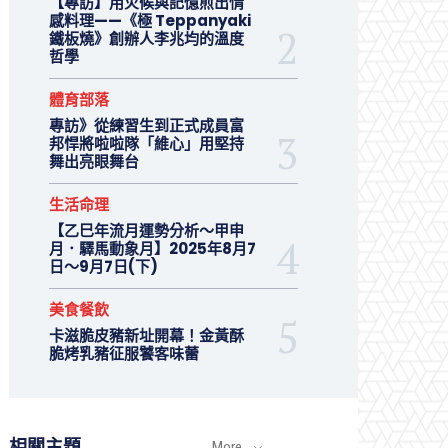
【專訪】用火候與記憶煎出情
感料理——《極 Teppanyaki
鐵板燒》創辦人李兆均的溫度
哲學
體育部落
專訪》從練習生到正式成員富
邦悍將啦啦隊「維心」用堅持
舞出亮眼舞台
生活命理
【乙巳年流月運勢分析～甲申
月．驛馬動象月】2025年8月7
日～9月7日(下)
美食餐飲
卡滋脆皮豬新址開幕！金黃酥
脆烤乳豬征服饕客味蕾
相關主題
More