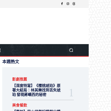
技
本週熱文
影劇推薦
【深度特寫】《櫻桃琥珀》原
著大結局：林其樂找到丟失琥
珀 發現蔣嶠西的秘密
美食餐飲