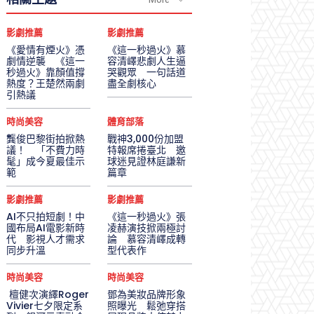
影劇推薦
影劇推薦
《愛情有煙火》憑
《這一秒過火》慕
劇情逆襲 《這一
容清嶧悲劇人生逼
秒過火》靠顏值撐
哭觀眾 一句話道
熱度？王楚然兩劇
盡全劇核心
引熱議
時尚美容
體育部落
龔俊巴黎街拍掀熱
戰神3,000份加盟
議！ 「不費力時
特報席捲臺北 邀
髦」成今夏最佳示
球迷見證林庭謙新
範
篇章
影劇推薦
影劇推薦
AI不只拍短劇！中
《這一秒過火》張
國布局AI電影新時
凌赫演技掀兩極討
代 影視人才需求
論 慕容清嶧成轉
同步升溫
型代表作
時尚美容
時尚美容
檀健次演繹Roger
鄧為美妝品牌形象
Vivier七夕限定系
照曝光 鬆弛穿搭