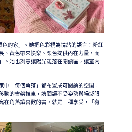
很多顏色的家」。她把色彩視為情緒的語言：粉紅
長、黃色帶來快樂、栗色提供內在力量，而
」。她也刻意讓陽光能落在閱讀區，讓室內
家中「每個角落」都布置成可閱讀的空間：
移動的書架推車，讓閱讀不受姿勢與場域限
窩在角落讀喜歡的書，就是一種享受，「有