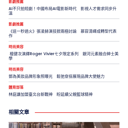
影劇推薦
AI不只拍短劇！中國布局AI電影新時代 影視人才需求同步升
溫
影劇推薦
《這一秒過火》張凌赫演技掀兩極討論 慕容清嶧成轉型代表
作
時尚美容
檀健次演繹Roger Vivier七夕限定系列 銀河元素融合紳士美
學
時尚美容
鄧為美妝品牌形象照曝光 鬆弛穿搭展現品牌大使魅力
體育部落
林庭謙加盟臺北台新戰神 盼延續父親籃球精神
相關文章