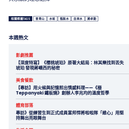
相關標籤TAGS
曾青山
水垢
瓶裝水
自來水
蔣卓勤
本週熱文
影劇推薦
【深度特寫】《櫻桃琥珀》原著大結局：林其樂找到丟失
琥珀 發現蔣嶠西的秘密
美食餐飲
【專訪】用火候與記憶煎出情感料理——《極
Teppanyaki 鐵板燒》創辦人李兆均的溫度哲學
體育部落
專訪》從練習生到正式成員富邦悍將啦啦隊「維心」用堅
持舞出亮眼舞台