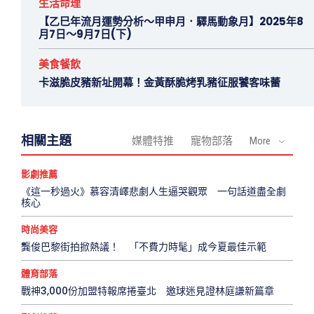
生活命理
【乙巳年流月運勢分析～甲申月．驛馬動象月】2025年8
月7日～9月7日(下)
美食餐飲
卡滋脆皮豬新址開幕！金黃酥脆烤乳豬征服饕客味蕾
相關主題
媒體特推
寵物部落
More
影劇推薦
《這一秒過火》慕容清嶧悲劇人生逼哭觀眾 一句話道盡全劇
核心
時尚美容
龔俊巴黎街拍掀熱議！ 「不費力時髦」成今夏最佳示範
體育部落
戰神3,000份加盟特報席捲臺北 邀球迷見證林庭謙新篇章