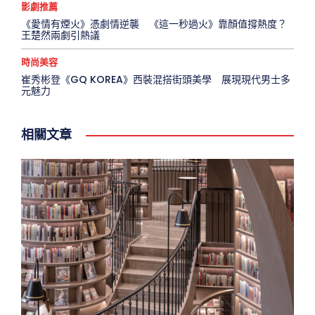
影劇推薦
《愛情有煙火》憑劇情逆襲 《這一秒過火》靠顏值撐熱度？
王楚然兩劇引熱議
時尚美容
崔秀彬登《GQ KOREA》西裝混搭街頭美學 展現現代男士多
元魅力
相關文章