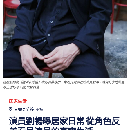
優酷熱播劇《請叫我總監》中飾演蘇維然一角而受到關注的演員劉暢，難得分享他的居
家生活作息。圖/取自微信
居家生活
只需 2
分鐘
閱讀
演員劉暢曝居家日常 從角色反