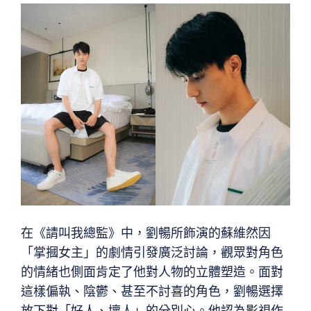
在《請叫我總監》中，劉暢所飾演的蘇維然因
「掌摑女主」的劇情引發廣泛討論，觀眾對角色
的情緒也側面肯定了他對人物的立體塑造。面對
這樣偏執、陰鬱、甚至不討喜的角色，劉暢選擇
放下對「好人、壞人」的分別心。他認為影視作