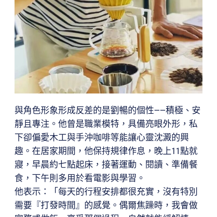
與角色形象形成反差的是劉暢的個性——積極、安
靜且專注。他曾是職業模特，具備亮眼外形，私
下卻偏愛木工與手沖咖啡等能讓心靈沈澱的興
趣。在居家期間，他保持規律作息，晚上11點就
寢，早晨約七點起床，接著運動、閱讀、準備餐
食，下午則多用於看電影與學習。
他表示：「每天的行程安排都很充實，沒有特別
需要『打發時間』的感覺。偶爾焦躁時，我會做