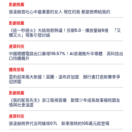
影劇推薦
張凌赫首吐心中最重要的女人 現在的我 都是她帶給我的
影劇推薦
《這一秒過火》大結局掀熱議！豆瓣5.0、播放量破6億 「又
爛又火」現象引發討論
產業科技
中國積體電路出口暴增116.57%！AI浪潮推升半導體 高科技出
口持續飆升
體育部落
雲豹迎來兩大新援！莫騰、溫布許加盟 顏行書打造新賽季爭
冠拼圖
影劇推薦
《我的鴕鳥先生》浙江衛視首播 斷臂少年成長故事揭校園友
情與社會溫度
產業科技
張淩赫跨界代言阿維塔07L 新車限時約105萬元起登場