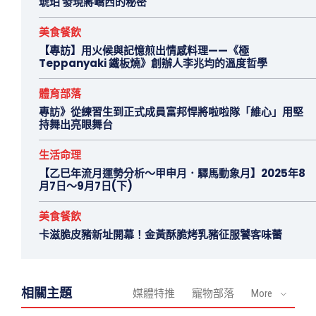
琥珀 發現蔣嶠西的秘密
美食餐飲
【專訪】用火候與記憶煎出情感料理——《極
Teppanyaki 鐵板燒》創辦人李兆均的溫度哲學
體育部落
專訪》從練習生到正式成員富邦悍將啦啦隊「維心」用堅
持舞出亮眼舞台
生活命理
【乙巳年流月運勢分析～甲申月．驛馬動象月】2025年8
月7日～9月7日(下)
美食餐飲
卡滋脆皮豬新址開幕！金黃酥脆烤乳豬征服饕客味蕾
相關主題
媒體特推
寵物部落
More