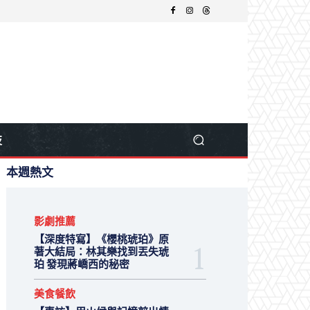
技
本週熱文
影劇推薦
【深度特寫】《櫻桃琥珀》原
著大結局：林其樂找到丟失琥
珀 發現蔣嶠西的秘密
美食餐飲