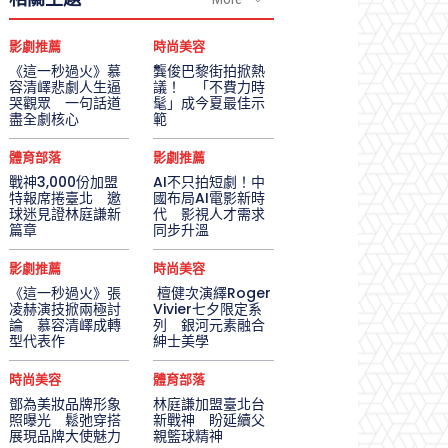
影劇推薦
時尚美容
《這一秒過火》慕
龔俊巴黎街拍掀熱
容清嶧悲劇人生逼
議！ 「不費力時
哭觀眾 一句話道
髦」成今夏最佳示
盡全劇核心
範
體育部落
影劇推薦
戰神3,000份加盟
AI不只拍短劇！中
特報席捲臺北 邀
國布局AI電影新時
球迷見證林庭謙新
代 影視人才需求
篇章
同步升溫
影劇推薦
時尚美容
《這一秒過火》張
檀健次演繹Roger
凌赫演技掀兩極討
Vivier七夕限定系
論 慕容清嶧成轉
列 銀河元素融合
型代表作
紳士美學
時尚美容
體育部落
鄧為美妝品牌形象
林庭謙加盟臺北台
照曝光 鬆弛穿搭
新戰神 盼延續父
展現品牌大使魅力
親籃球精神