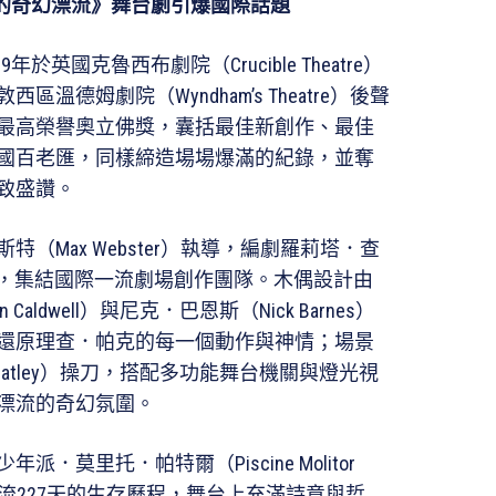
I的奇幻漂流》舞台劇引爆國際話題
於英國克魯西布劇院（Crucible Theatre）
溫德姆劇院（Wyndham’s Theatre）後聲
界最高榮譽奧立佛獎，囊括最佳新創作、最佳
美國百老匯，同樣締造場場爆滿的紀錄，並奪
致盛讚。
（Max Webster）執導，編劇羅莉塔．查
rti）改編，集結國際一流劇場創作團隊。木偶設計由
ldwell）與尼克．巴恩斯（Nick Barnes）
還原理查．帕克的每一個動作與神情；場景
Hatley）操刀，搭配多功能舞台機關與燈光視
漂流的奇幻氛圍。
莫里托．帕特爾（Piscine Molitor
漂流227天的生存歷程，舞台上充滿詩意與哲