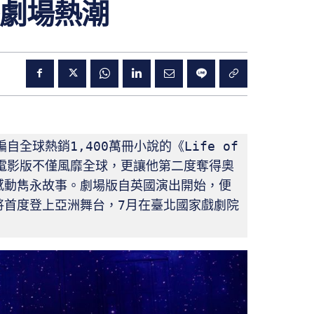
劇場熱潮
全球熱銷1,400萬冊小說的《Life of 
電影版不僅風靡全球，更讓他第二度奪得奧
感動雋永故事。劇場版自英國演出開始，便
將首度登上亞洲舞台，7月在臺北國家戲劇院