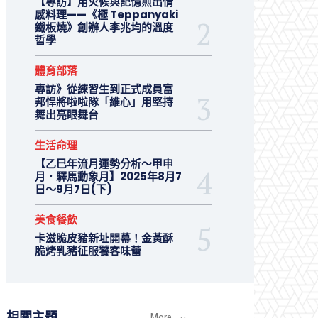
【專訪】用火候與記憶煎出情
感料理——《極 Teppanyaki
鐵板燒》創辦人李兆均的溫度
哲學
體育部落
專訪》從練習生到正式成員富
邦悍將啦啦隊「維心」用堅持
舞出亮眼舞台
生活命理
【乙巳年流月運勢分析～甲申
月．驛馬動象月】2025年8月7
日～9月7日(下)
美食餐飲
卡滋脆皮豬新址開幕！金黃酥
脆烤乳豬征服饕客味蕾
相關主題
More