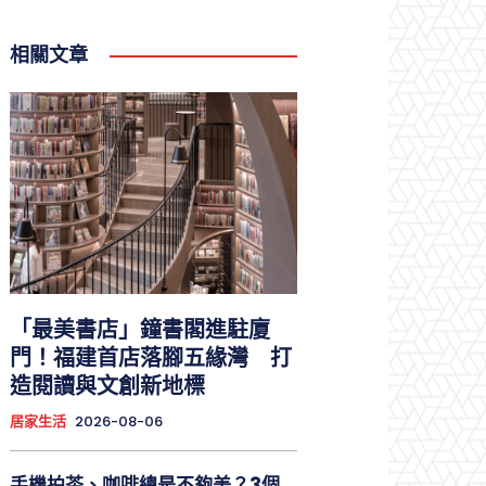
相關文章
「最美書店」鐘書閣進駐廈
門！福建首店落腳五緣灣 打
造閱讀與文創新地標
居家生活
2026-08-06
手機拍茶、咖啡總是不夠美？3個