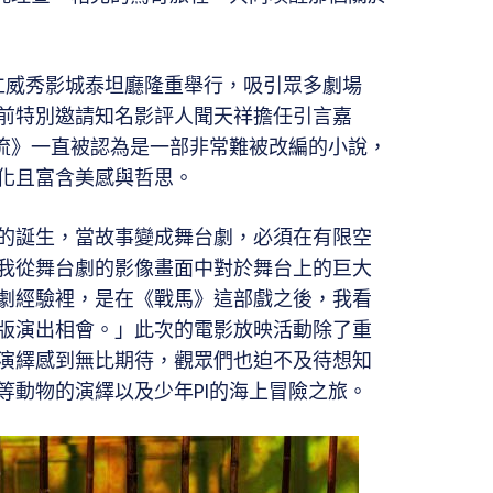
松仁威秀影城泰坦廳隆重舉行，吸引眾多劇場
前特別邀請知名影評人聞天祥擔任引言嘉
漂流》一直被認為是一部非常難被改編的小說，
化且富含美感與哲思。
的誕生，當故事變成舞台劇，必須在有限空
我從舞台劇的影像畫面中對於舞台上的巨大
劇經驗裡，是在《戰馬》這部戲之後，我看
版演出相會。」此次的電影放映活動除了重
演繹感到無比期待，觀眾們也迫不及待想知
等動物的演繹以及少年PI的海上冒險之旅。