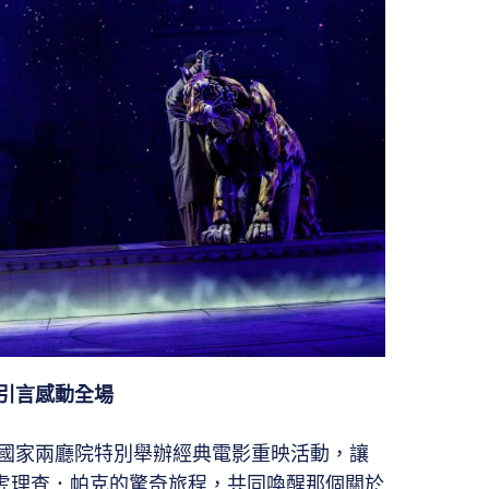
引言感動全場
國家兩廳院特別舉辦經典電影重映活動，讓
拉虎理查．帕克的驚奇旅程，共同喚醒那個關於