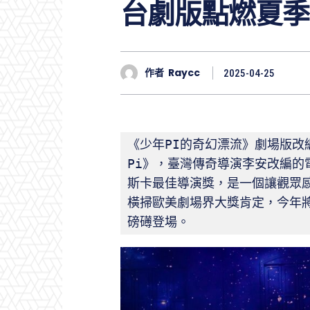
台劇版點燃夏季
作者
Raycc
2025-04-25
《少年PI的奇幻漂流》劇場版改編自
Pi》，臺灣傳奇導演李安改編的
斯卡最佳導演獎，是一個讓觀眾
橫掃歐美劇場界大獎肯定，今年
磅礡登場。