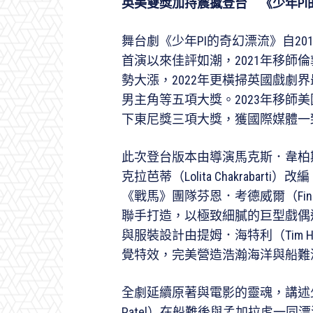
英美雙獎加持震撼登台 《少年P
舞台劇《少年PI的奇幻漂流》自2019年
首演以來佳評如潮，2021年移師倫敦西區
勢大漲，2022年更橫掃英國戲劇
男主角等五項大獎。2023年移師
下東尼獎三項大獎，獲國際媒體一
此次登台版本由導演馬克斯．韋柏斯特
克拉芭蒂（Lolita Chakraba
《戰馬》團隊芬恩．考德威爾（Finn Ca
聯手打造，以極致細膩的巨型戲偶
與服裝設計由提姆．海特利（Tim 
覺特效，完美營造浩瀚海洋與船難
全劇延續原著與電影的靈魂，講述少年派．
Patel）在船難後與孟加拉虎一同