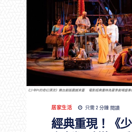
《少年PI的奇幻漂流》舞台劇版震撼來臺 電影經典重映為夏季劇場盛事
居家生活
只需 2
分鐘
閱讀
經典重現！《少