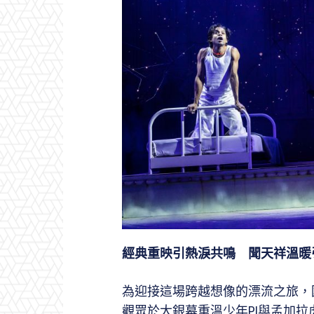
經典重映引熱淚共鳴 聞天祥溫暖
為迎接這場跨越想像的漂流之旅，
觀眾於大銀幕重溫少年PI與孟加