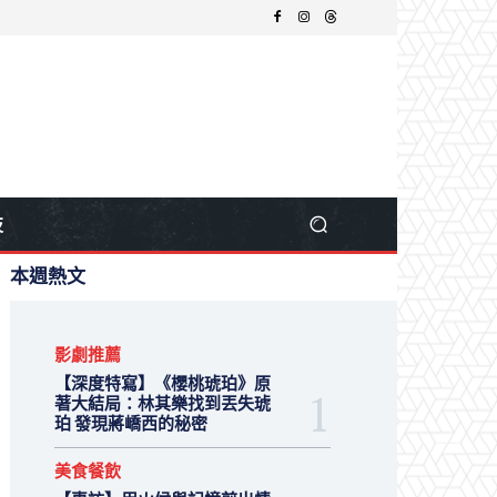
技
本週熱文
影劇推薦
【深度特寫】《櫻桃琥珀》原
著大結局：林其樂找到丟失琥
珀 發現蔣嶠西的秘密
美食餐飲