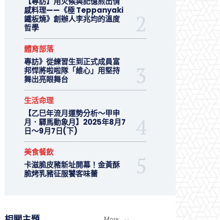
【專訪】用火候與記憶煎出情
感料理——《極 Teppanyaki
鐵板燒》創辦人李兆均的溫度
哲學
體育部落
專訪》從練習生到正式成員富
邦悍將啦啦隊「維心」用堅持
舞出亮眼舞台
生活命理
【乙巳年流月運勢分析～甲申
月．驛馬動象月】2025年8月7
日～9月7日(下)
美食餐飲
卡滋脆皮豬新址開幕！金黃酥
脆烤乳豬征服饕客味蕾
相關主題
More