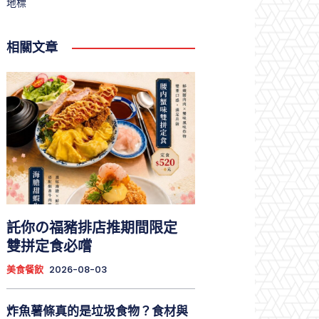
地標
相關文章
託你の福豬排店推期間限定
雙拼定食必嚐
美食餐飲
2026-08-03
炸魚薯條真的是垃圾食物？食材與