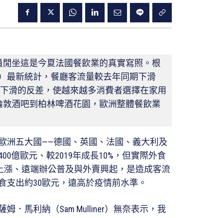
員閒坐這是今夏法國餐飲業的真實寫照。根
H）最新統計，餐廳客流量較去年同期下滑
質量下滑的反差，使越來越多消費者選擇在家用
倫敦酒吧到柏林啤酒花園，歐洲整體餐飲業
儘管歐洲五大國——德國、英國、法國、義大利及
400億歐元、較2019年成長10%，但實際外食
續上漲、遠端辦公普及與外賣興起，是造成客流
食支出約30歐元，遠高於疫情前水準。
馬利納（Sam Mulliner）無奈表示，我