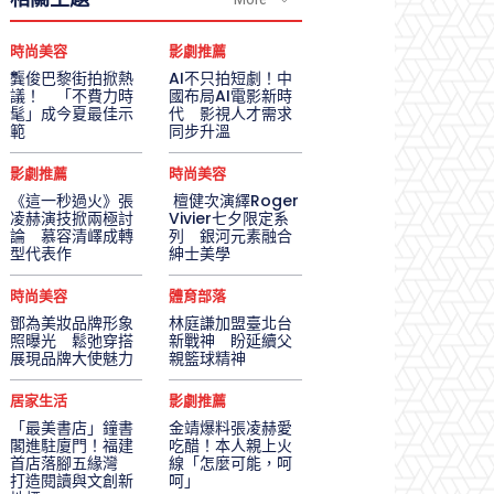
時尚美容
影劇推薦
龔俊巴黎街拍掀熱
AI不只拍短劇！中
議！ 「不費力時
國布局AI電影新時
髦」成今夏最佳示
代 影視人才需求
範
同步升溫
影劇推薦
時尚美容
《這一秒過火》張
檀健次演繹Roger
凌赫演技掀兩極討
Vivier七夕限定系
論 慕容清嶧成轉
列 銀河元素融合
型代表作
紳士美學
時尚美容
體育部落
鄧為美妝品牌形象
林庭謙加盟臺北台
照曝光 鬆弛穿搭
新戰神 盼延續父
展現品牌大使魅力
親籃球精神
居家生活
影劇推薦
「最美書店」鐘書
金靖爆料張凌赫愛
閣進駐廈門！福建
吃醋！本人親上火
首店落腳五緣灣
線「怎麼可能，呵
打造閱讀與文創新
呵」