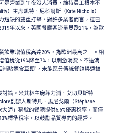
可是營業到午夜沒人消費，維持員工根本不
ity）主席凱特．尼科爾斯（Kate Nicholls）
力短缺的雙重打擊，對許多業者而言，這已
019年以來，英國餐廳客流量暴跌21%，為歐
餐飲業增值稅高達20%，為歐洲最高之一。相
值稅從19%降至7%，以刺激消費。不過消
策“變相補貼速食巨頭”，未能區分傳統餐館與連鎖
引發討論。米其林主廚菲力浦．艾切貝斯特
集團Eclore創辦人斯特凡．馬尼戈爾（Stéphane
餐飲大師」稱號的餐廳提供5.5%優惠稅率，而僅
20%標準稅率，以鼓勵品質導向的經營。