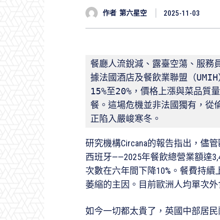
作者
第六星空
2025-11-03
餐廳人流銳減、露臺空蕩、服務
據法國酒店及餐飲業聯盟（UMI
15%至20%，價格上漲與菜品
餐。這場危機並非法國獨有，從
正陷入嚴峻寒冬。
研究機構Circana的報告指出，
西班牙——2025年餐飲總營業額達3,
次數在六年間下降10%。餐費持
萎縮的主因。目前歐洲人均單次外
如今一切都太貴了，英國中部居民薩姆．