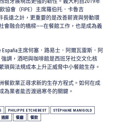
班牙展現出更強的韌性。義大利自2019年
飲協會（FIPE）主席羅伯托．卡魯吉
，降低稅率非長遠之計，更重要的是改善薪資與勞動環
社會融合的橋樑——在餐館工作，也是成為義
 de España主席何塞．路易士．阿爾瓦雷斯．阿
 Almeida）強調，酒吧與咖啡館是西班牙社交文化核
繁瑣與法規成本上升正威脅中小餐館生存。
洲餐飲業正尋求新的生存方程式。如何在成
成為業者能否渡過寒冬的關鍵。
S
PHILIPPE ETCHEBEST
STÉPHANE MANIGOLD
通膨
餐廳
餐飲