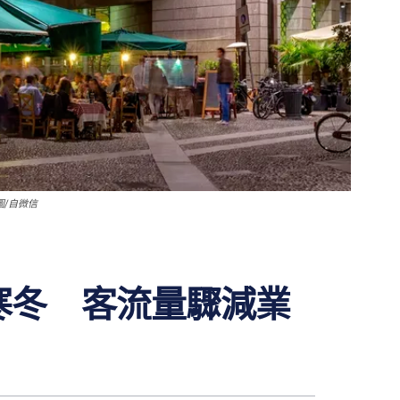
/自微信
寒冬 客流量驟減業