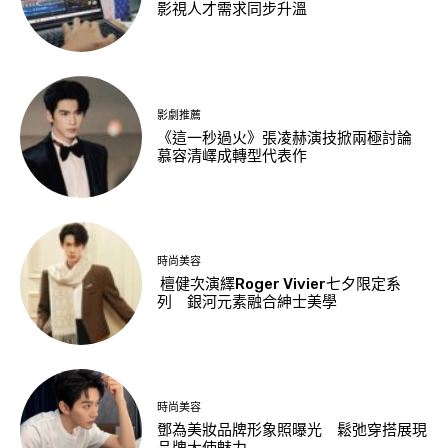
影視人才需求同步升溫
影劇推薦
《這一秒過火》張凌赫演技掀兩極討論
慕容清嶧成轉型代表作
時尚美容
檀健次演繹Roger Vivier七夕限定系
列 銀河元素融合紳士美學
時尚美容
鄧為美妝品牌形象照曝光 鬆弛穿搭展現