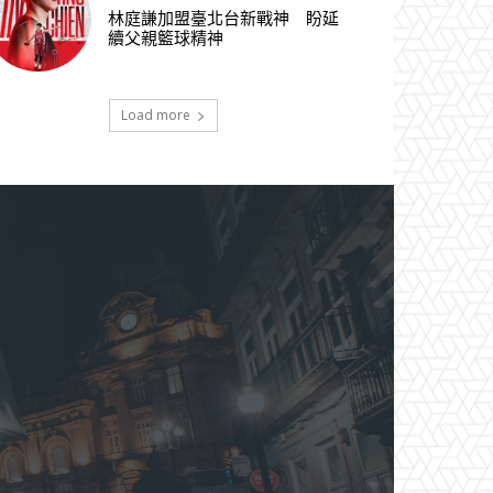
林庭謙加盟臺北台新戰神 盼延
續父親籃球精神
Load more