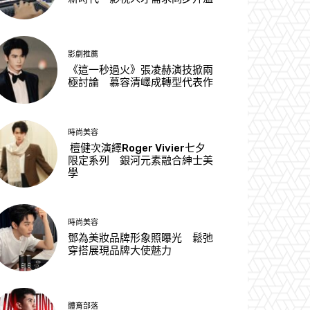
影劇推薦
《這一秒過火》張凌赫演技掀兩
極討論 慕容清嶧成轉型代表作
時尚美容
檀健次演繹Roger Vivier七夕
限定系列 銀河元素融合紳士美
學
時尚美容
鄧為美妝品牌形象照曝光 鬆弛
穿搭展現品牌大使魅力
體育部落