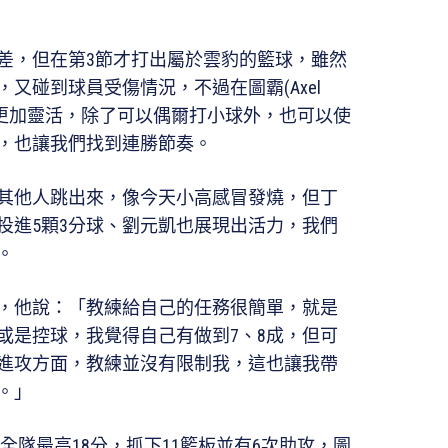
差，但在第3節才打出屬於雲豹的籃球，雖然
又碰到球員受傷情況，不過在圖霸(Axel
變得更加靈活，除了可以偶爾打小球外，也可以使
，也讓我們找到連勝節奏。
其他人跳出來，像今天小高感冒發燒，但丁
投進5顆3分球、劉元凱也展現出活力，我們
。
板，他說：「教練給自己的任務很簡單，就是
或是控球，我覺得自己有做到7、8成，但可
進攻方面，教練並沒有限制我，這也讓我帶
。」
h)攻下全隊最高18分，抓下11籃板並有6次助攻，圖