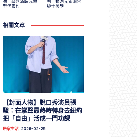
論 慕容清嶧成轉
列 銀河元素融合
型代表作
紳士美學
相關文章
【封面人物】脫口秀演員張
駿：在掌聲最熱時轉身去紐約
把「自由」活成一門功課
居家生活
2026-02-25