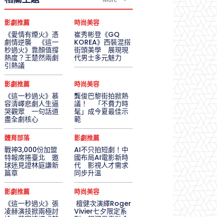
影劇推薦
時尚美容
《愛情有煙火》憑
崔秀彬登《GQ
劇情逆襲 《這一
KOREA》西裝混搭
秒過火》靠顏值撐
街頭美學 展現現
熱度？王楚然兩劇
代男士多元魅力
引熱議
影劇推薦
時尚美容
《這一秒過火》慕
龔俊巴黎街拍掀熱
容清嶧悲劇人生逼
議！ 「不費力時
哭觀眾 一句話道
髦」成今夏最佳示
盡全劇核心
範
體育部落
影劇推薦
戰神3,000份加盟
AI不只拍短劇！中
特報席捲臺北 邀
國布局AI電影新時
球迷見證林庭謙新
代 影視人才需求
篇章
同步升溫
影劇推薦
時尚美容
《這一秒過火》張
檀健次演繹Roger
凌赫演技掀兩極討
Vivier七夕限定系