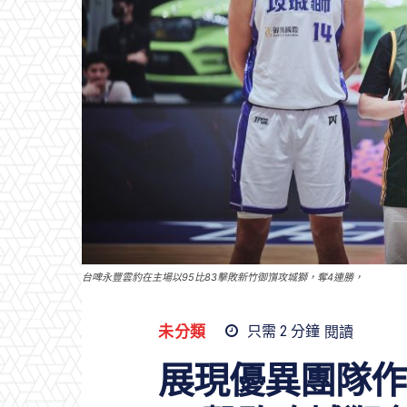
台啤永豐雲豹在主場以95比83擊敗新竹御嵿攻城獅，奪4連勝，
未分類
只需 2
分鐘
閱讀
展現優異團隊作