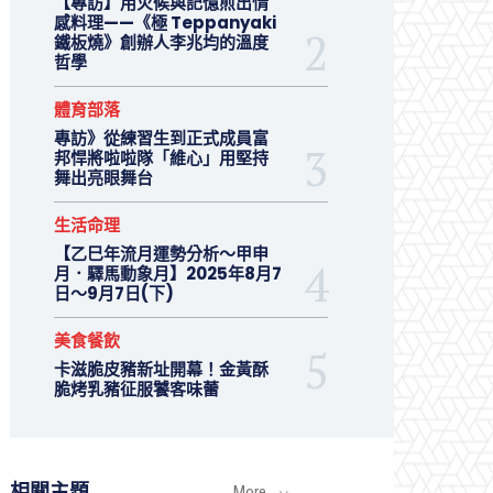
【專訪】用火候與記憶煎出情
感料理——《極 Teppanyaki
鐵板燒》創辦人李兆均的溫度
哲學
體育部落
專訪》從練習生到正式成員富
邦悍將啦啦隊「維心」用堅持
舞出亮眼舞台
生活命理
【乙巳年流月運勢分析～甲申
月．驛馬動象月】2025年8月7
日～9月7日(下)
美食餐飲
卡滋脆皮豬新址開幕！金黃酥
脆烤乳豬征服饕客味蕾
相關主題
More