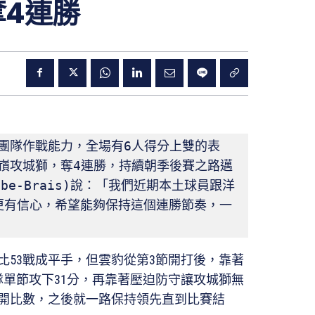
奪4連勝
異團隊作戰能力，全場有6人得分上雙的表
御嵿攻城獅，奪4連勝，持續朝季後賽之路邁
ube-Brais)說：「我們近期本土球員跟洋
更有信心，希望能夠保持這個連勝節奏，一
比53戰成平手，但雲豹從第3節開打後，靠著
隊單節攻下31分，再靠著壓迫防守讓攻城獅無
拉開比數，之後就一路保持領先直到比賽結