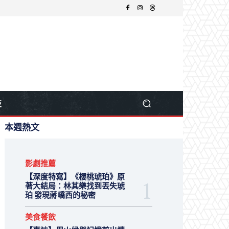
技
本週熱文
影劇推薦
【深度特寫】《櫻桃琥珀》原
著大結局：林其樂找到丟失琥
珀 發現蔣嶠西的秘密
美食餐飲