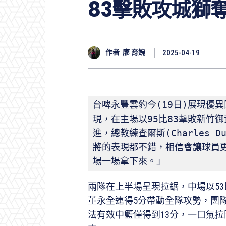
83擊敗攻城獅
作者
廖 育婉
2025-04-19
台啤永豐雲豹今(19日)展現優
現，在主場以95比83擊敗新竹
進，總教練查爾斯(Charles D
將的表現都不錯，相信會讓球員
場一場拿下來。」
兩隊在上半場呈現拉鋸，中場以53
董永全連得5分帶動全隊攻勢，團
法有效中籃僅得到13分，一口氣