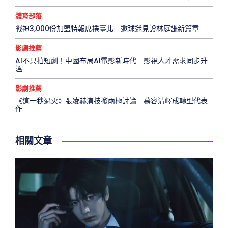
體育部落
戰神3,000份加盟特報席捲臺北 邀球迷見證林庭謙新篇章
影劇推薦
AI不只拍短劇！中國布局AI電影新時代 影視人才需求同步升
溫
影劇推薦
《這一秒過火》張凌赫演技掀兩極討論 慕容清嶧成轉型代表
作
相關文章