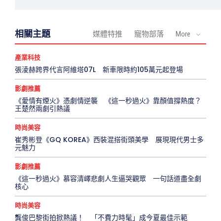
相關主題
媒體特推
寵物部落
More
產業科技
張淩赫跨界代言阿維塔07L 新車限時約105萬元起登場
影劇推薦
《愛情有煙火》憑劇情逆襲 《這一秒過火》靠顏值撐熱度？
王楚然兩劇引熱議
時尚美容
崔秀彬登《GQ KOREA》西裝混搭街頭美學 展現現代男士多
元魅力
影劇推薦
《這一秒過火》慕容清嶧悲劇人生逼哭觀眾 一句話道盡全劇
核心
時尚美容
龔俊巴黎街拍掀熱議！ 「不費力時髦」成今夏最佳示範