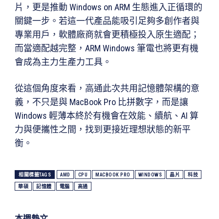
片，更是推動 Windows on ARM 生態進入正循環的
關鍵一步。若這一代產品能吸引足夠多創作者與
專業用戶，軟體廠商就會更積極投入原生適配；
而當適配越完整，ARM Windows 筆電也將更有機
會成為主力生產力工具。
從這個角度來看，高通此次共用記憶體架構的意
義，不只是與 MacBook Pro 比拼數字，而是讓
Windows 輕薄本終於有機會在效能、續航、AI 算
力與便攜性之間，找到更接近理想狀態的新平
衡。
相關標籤TAGS
AMD
CPU
MACBOOK PRO
WINDOWS
晶片
科技
華碩
記憶體
電腦
高通
本週熱文