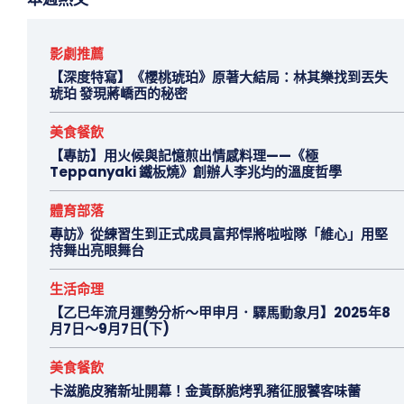
影劇推薦
【深度特寫】《櫻桃琥珀》原著大結局：林其樂找到丟失
琥珀 發現蔣嶠西的秘密
美食餐飲
【專訪】用火候與記憶煎出情感料理——《極
Teppanyaki 鐵板燒》創辦人李兆均的溫度哲學
體育部落
專訪》從練習生到正式成員富邦悍將啦啦隊「維心」用堅
持舞出亮眼舞台
生活命理
【乙巳年流月運勢分析～甲申月．驛馬動象月】2025年8
月7日～9月7日(下)
美食餐飲
卡滋脆皮豬新址開幕！金黃酥脆烤乳豬征服饕客味蕾