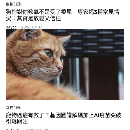
寵物部落
狗狗對你歎氣不是受了委屈 專家揭3種常見情
況：其實是放鬆又信任
Raycc
-
2026-04-13
寵物部落
寵物癌症有救了？基因圖譜解碼加上AI疫苗突破
引爆關注