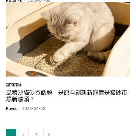
Peter Yu
-
2026-04-08
寵物部落
風積沙貓砂掀話題 是原料創新新寵還是貓砂市
場新噱頭？
Raycc
-
2026-04-02
1
2
3