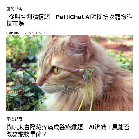
寵物部落
從叫聲判讀情緒 PettiChat AI項圈搶攻寵物科
技市場
Babaly
-
2026-06-05
寵物部落
貓咪太會隱藏疼痛成醫療難題 AI辨識工具能否
改寫寵物早篩？