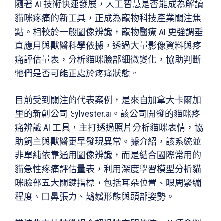
隨著 AI 技術快速發展，人工智慧是否能成為解讀
貓咪疼痛的新工具，正成為寵物科技產業關注焦
點。相較於一般圖像辨識，寵物醫療 AI 更強調垂
直應用與獸醫科學依據，透過大量影像資料與疼
痛評估量表，分析貓咪臉部細微變化，協助判斷
牠們是否可能正處於疼痛狀態。
目前受到關注的代表案例，是來自加拿大卡爾加
里的新創公司 Sylvester.ai。該公司開發的貓咪疼
痛辨識 AI 工具，主打透過照片分析貓咪表情，協
助飼主與獸醫更早發現異常。據介紹，該系統並
非單純依靠通用圖像辨識，而是結合國際常用的
貓急性疼痛評估量表，利用深度學習模型分析貓
咪臉部五大關鍵指標，包括耳朵位置、眼周緊繃
程度、口鼻張力、鬍鬚形態與頭部姿勢。