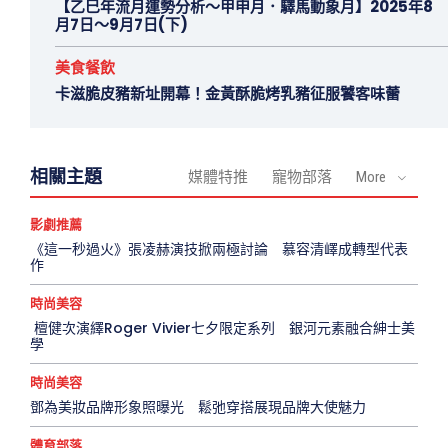
【乙巳年流月運勢分析～甲申月．驛馬動象月】2025年8
月7日～9月7日(下)
美食餐飲
卡滋脆皮豬新址開幕！金黃酥脆烤乳豬征服饕客味蕾
相關主題
媒體特推
寵物部落
More
影劇推薦
《這一秒過火》張凌赫演技掀兩極討論 慕容清嶧成轉型代表
作
時尚美容
檀健次演繹Roger Vivier七夕限定系列 銀河元素融合紳士美
學
時尚美容
鄧為美妝品牌形象照曝光 鬆弛穿搭展現品牌大使魅力
體育部落