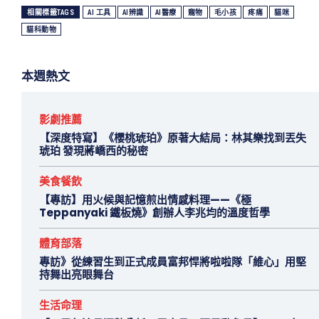
相關標籤TAGS
AI 工具
AI辨識
AI醫療
寵物
毛小孩
疼痛
貓咪
貓科動物
本週熱文
影劇推薦
【深度特寫】《櫻桃琥珀》原著大結局：林其樂找到丟失
琥珀 發現蔣嶠西的秘密
美食餐飲
【專訪】用火候與記憶煎出情感料理——《極
Teppanyaki 鐵板燒》創辦人李兆均的溫度哲學
體育部落
專訪》從練習生到正式成員富邦悍將啦啦隊「維心」用堅
持舞出亮眼舞台
生活命理