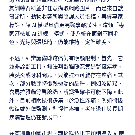
其訓練資料並非任意擷取網路圖片，而是來自獸
醫診所、動物收容所與照護人員投稿，再經專家
標註，讓 AI 模型具備更高醫學嚴謹性。這類「專
家審核加 AI 訓練」模式，使系統在面對不同毛
色、光線與環境時，仍能維持一定準確度。
不過，AI 辨識貓咪疼痛仍有明顯限制。首先，它
並非診斷工具，無法判斷貓咪究竟是腎臟疾病、
胰臟炎或牙科問題，只能提示可能存在疼痛。其
次，部分臉部特徵較極端的品種，例如波斯貓、
喜馬拉雅貓等扁臉貓，辨識準確率可能下降。此
外，目前相關技術多集中於急性疼痛，例如術後
恢復或外傷監測，對慢性疼痛、老年退化與長期
疾病管理仍在發展中。
在亞洲與中國市場，寵物科技也正加速導入 AI 應