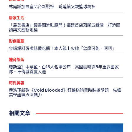
林庭謙加盟臺北台新戰神 盼延續父親籃球精神
居家生活
「最美書店」鐘書閣進駐廈門！福建首店落腳五緣灣 打造閱
讀與文創新地標
影劇推薦
金靖爆料張凌赫愛吃醋！本人親上火線「怎麼可能，呵呵」
體育部落
瓊斯盃》中華藍、白16人名單公布 高國豪暌違8年重返國家
隊、車侑城首度入選
時尚美容
嚴浩翔新歌《Cold Blooded》紅髮搭暗黑時裝掀話題 先鋒
美學詮釋冷冽魅力
相關文章