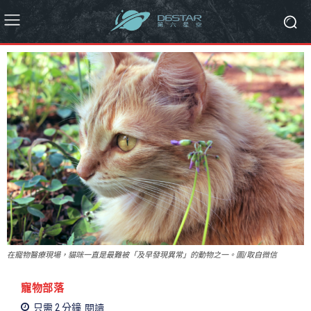
在寵物醫療現場，貓咪一直是最難被「及早發現異常」的動物之一。圖/取自微信
寵物部落
只需 2
分鐘
閱讀