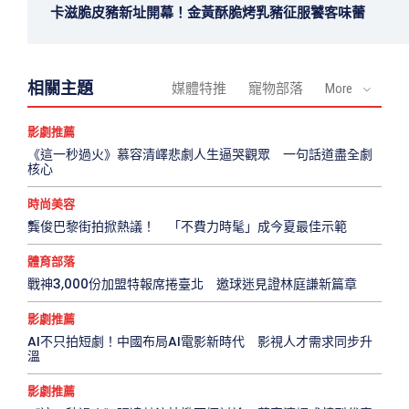
卡滋脆皮豬新址開幕！金黃酥脆烤乳豬征服饕客味蕾
相關主題
媒體特推
寵物部落
More
影劇推薦
《這一秒過火》慕容清嶧悲劇人生逼哭觀眾 一句話道盡全劇
核心
時尚美容
龔俊巴黎街拍掀熱議！ 「不費力時髦」成今夏最佳示範
體育部落
戰神3,000份加盟特報席捲臺北 邀球迷見證林庭謙新篇章
影劇推薦
AI不只拍短劇！中國布局AI電影新時代 影視人才需求同步升
溫
影劇推薦