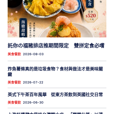
託你の福豬排店推期間限定 雙拼定食必嚐
美食餐飲
2026-08-03
炸魚薯條真的是垃圾食物？食材與做法才是美味關
鍵
美食餐飲
2026-07-22
英式下午茶百年風華 從東方茶飲到英國社交日常
美食餐飲
2026-06-30