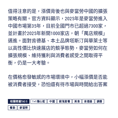
值得注意的是，漲價背後也與麥當勞中國的擴張
策略有關。官方資料顯示，2025年是麥當勞進入
中國市場第35年，目前全國門市已超過7300家，
並計畫於2025年新開1000家店，朝「萬店規模」
邁進。面對肯德基、本土品牌塔斯汀與華萊士等
以高性價比快速展店的競爭態勢，麥當勞如何在
擴張規模、維持獲利與消費者感受之間取得平
衡，仍是一大考驗。
在價格愈發敏感的市場環境中，小幅漲價是否能
被消費者接受，恐怕還有待市場與時間給出答案
相關標籤TAGS
1+1隨心配
中國
窮鬼套餐
美食
肯德基
調價
餐飲
麥當勞