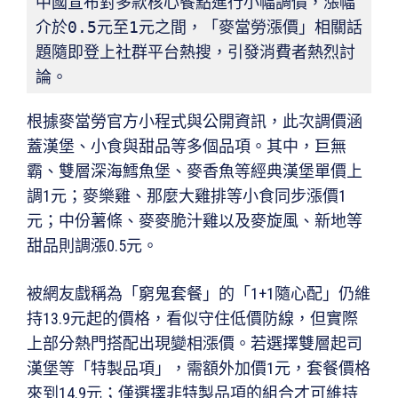
中國宣布對多款核心餐點進行小幅調價，漲幅
介於0.5元至1元之間，「麥當勞漲價」相關話
題隨即登上社群平台熱搜，引發消費者熱烈討
論。
根據麥當勞官方小程式與公開資訊，此次調價涵
蓋漢堡、小食與甜品等多個品項。其中，巨無
霸、雙層深海鱈魚堡、麥香魚等經典漢堡單價上
調1元；麥樂雞、那麼大雞排等小食同步漲價1
元；中份薯條、麥麥脆汁雞以及麥旋風、新地等
甜品則調漲0.5元。
被網友戲稱為「窮鬼套餐」的「1+1隨心配」仍維
持13.9元起的價格，看似守住低價防線，但實際
上部分熱門搭配出現變相漲價。若選擇雙層起司
漢堡等「特製品項」，需額外加價1元，套餐價格
來到14.9元；僅選擇非特製品項的組合才可維持