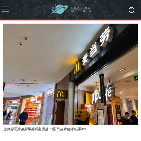
速食龍頭麥當勞再度調整價格。圖/取自麥當勞中國WB