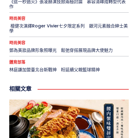
《這一秒過火》張凌赫演技掀兩極討論 慕容清嶧成轉型代表
作
時尚美容
檀健次演繹Roger Vivier七夕限定系列 銀河元素融合紳士美
學
時尚美容
鄧為美妝品牌形象照曝光 鬆弛穿搭展現品牌大使魅力
體育部落
林庭謙加盟臺北台新戰神 盼延續父親籃球精神
相關文章