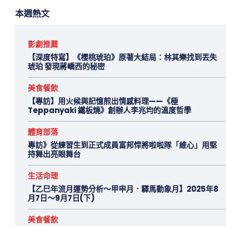
本週熱文
影劇推薦
【深度特寫】《櫻桃琥珀》原著大結局：林其樂找到丟失
琥珀 發現蔣嶠西的秘密
美食餐飲
【專訪】用火候與記憶煎出情感料理——《極
Teppanyaki 鐵板燒》創辦人李兆均的溫度哲學
體育部落
專訪》從練習生到正式成員富邦悍將啦啦隊「維心」用堅
持舞出亮眼舞台
生活命理
【乙巳年流月運勢分析～甲申月．驛馬動象月】2025年8
月7日～9月7日(下)
美食餐飲