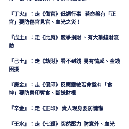
『丁火』
：走《傷官》低調行事 若命盤有「正
官」要防傷官見官、血光之災！
『戊土』
：走《比肩》競爭損財 、有大筆錢財流
動
『己土』
：走《劫財》看不到錢 易有情感、金錢
困擾
『庚金』
：
走《偏印》反應靈敏若命盤有「食
神」要防梟印奪食、斷送財根
『辛金』
：走《正印》 貴人现身要防慵懶
『壬水』
：走《七殺》突然壓力 防意外、血光