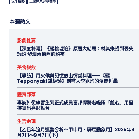
流年運勢
王昱婷八字命理師
本週熱文
影劇推薦
【深度特寫】《櫻桃琥珀》原著大結局：林其樂找到丟失
琥珀 發現蔣嶠西的秘密
美食餐飲
【專訪】用火候與記憶煎出情感料理——《極
Teppanyaki 鐵板燒》創辦人李兆均的溫度哲學
體育部落
專訪》從練習生到正式成員富邦悍將啦啦隊「維心」用堅
持舞出亮眼舞台
生活命理
【乙巳年流月運勢分析～甲申月．驛馬動象月】2025年8
月7日～9月7日(下)