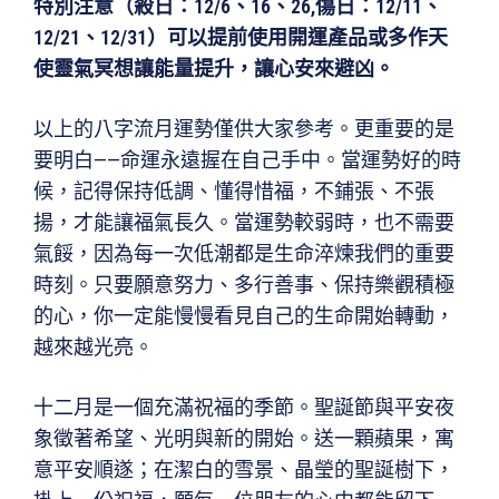
特別注意（殺日：12/6、16、26,傷日：12/11、
12/21、12/31）可以提前使用開運產品或多作天
使靈氣冥想讓能量提升，讓心安來避凶。
以上的八字流月運勢僅供大家參考。更重要的是
要明白——命運永遠握在自己手中。當運勢好的時
候，記得保持低調、懂得惜福，不鋪張、不張
揚，才能讓福氣長久。當運勢較弱時，也不需要
氣餒，因為每一次低潮都是生命淬煉我們的重要
時刻。只要願意努力、多行善事、保持樂觀積極
的心，你一定能慢慢看見自己的生命開始轉動，
越來越光亮。
十二月是一個充滿祝福的季節。聖誕節與平安夜
象徵著希望、光明與新的開始。送一顆蘋果，寓
意平安順遂；在潔白的雪景、晶瑩的聖誕樹下，