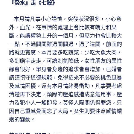
『癸水』走《七殺》
本月請凡事小心謹慎，突發狀況很多，小心意
外，血光，在事情的處理上會比較有魄力和果
斷，能讓權勢上升的一個月，但壓力也會比較大
一點，不過關關難過關關過，過了這關，前面的
路就更寬廣。本月要多吃蔬菜，少吃大魚大肉，
多到廟宇走走，可讓剎氣降低。女性朋友的異性
緣會很好，單身者身邊的追求者會增加，已婚者
請謹慎守道德規範，免得招來不必要的桃色風暴
及感情困擾。還有本月情緒易衝動，凡事要考慮
清楚再下決定，煩躁的壓迫感造成意氣用事，壓
力及犯小人一觸即發，莫怪人際關係得罪您，只
因自己重感覺而忘了大局。女生則要注意感情婚
姻的變動。