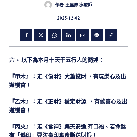
作者
王昱婷 療癒師
2025-12-02
六、 以下為本月十天干五行人的簡述：
『甲木』
：
走《偏財》大筆錢財
，有玩樂心及出
遊機會！
『乙木』
：走《正財》穩定財源 ，有歡喜心及出
遊機會！
『丙火』
：走《食神》樂天安逸 有口福、若命盤
有「偏印」要防梟印奪食斷送財根！