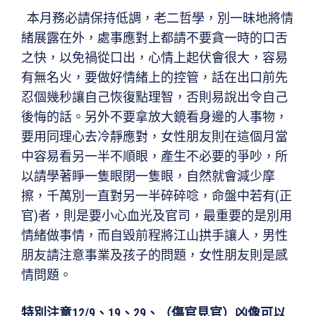
本月務必請保持低調，老二哲學，別一昧地將情
緒展露在外，處事應對上都請不要貪一時的口舌
之快，以免禍從口出，心情上起伏會很大，容易
有無名火，要做好情緒上的控管，話在出口前先
忍個幾秒讓自己恢復點理智，否則易說出令自己
後悔的話。另外不要拿放大鏡看身邊的人事物，
要用同理心去冷靜應對，女性朋友則在這個月當
中容易看另一半不順眼，產生不必要的爭吵，所
以請學著睜一隻眼閉一隻眼，自然就會減少摩
擦，千萬別一直對另一半碎碎唸，命盤中若有(正
官)者，則是要小心血光及官司，最重要的是別用
情緒做事情，而自毀前程將江山拱手讓人，男性
朋友請注意事業及孩子的問題，女性朋友則是感
情問題。
特別注意12/9、19、29、（傷官見官）凶像可以