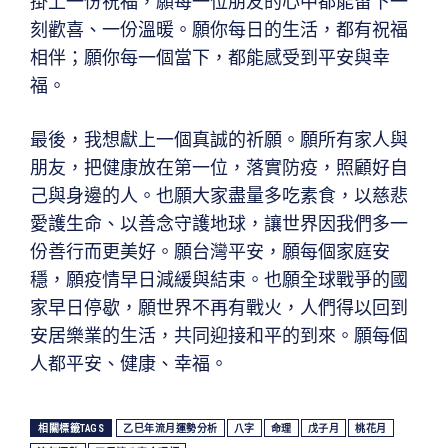
掛上一份祝福，願每一位朋友的心中都能留下一
刻歡喜、一份溫暖。願你每日的生活，都有祝福
相伴；願你每一個當下，都能感受到平安與幸
福。
最後，我想獻上一個真誠的祈願。願所有家人與
朋友，把健康放在第一位，落實防疫，照顧好自
己與身邊的人。也願大家盡量多吃素食，以慈悲
愛護生命、以善念守護地球，讓世界因我們多一
份善行而更美好。願台灣平安，願每個家庭安
穩，願疫情早日減緩與結束。也願全球戰爭的國
家早日停歇，願世界不再有戰火，人們得以回到
安居樂業的生活，共同迎接和平的到來。願每個
人都平安、健康、幸福。
相關標籤TAGS
乙巳年流月運勢分析
八字
命理
戊子月
桃花月