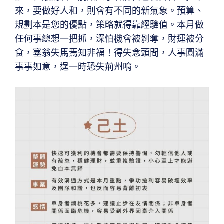
來，要做好人和，則會有不同的新氣象。預算、
規劃本是您的優點，策略就得靠經驗值。本月做
任何事總想一把抓，深怕機會被剝奪，財運被分
食，塞翁失馬焉知非福！得失念頭間，人事圓滿
事事如意，逞一時恐失荊州唷。