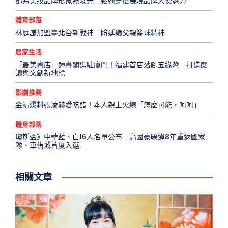
鄧為美妝品牌形象照曝光 鬆弛穿搭展現品牌大使魅力
體育部落
林庭謙加盟臺北台新戰神 盼延續父親籃球精神
居家生活
「最美書店」鐘書閣進駐廈門！福建首店落腳五緣灣 打造閱
讀與文創新地標
影劇推薦
金靖爆料張凌赫愛吃醋！本人親上火線「怎麼可能，呵呵」
體育部落
瓊斯盃》中華藍、白16人名單公布 高國豪暌違8年重返國家
隊、車侑城首度入選
相關文章