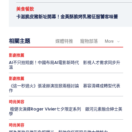
美食餐飲
卡滋脆皮豬新址開幕！金黃酥脆烤乳豬征服饕客味蕾
相關主題
媒體特推
寵物部落
More
影劇推薦
AI不只拍短劇！中國布局AI電影新時代 影視人才需求同步升
溫
影劇推薦
《這一秒過火》張凌赫演技掀兩極討論 慕容清嶧成轉型代表
作
時尚美容
檀健次演繹Roger Vivier七夕限定系列 銀河元素融合紳士美
學
時尚美容