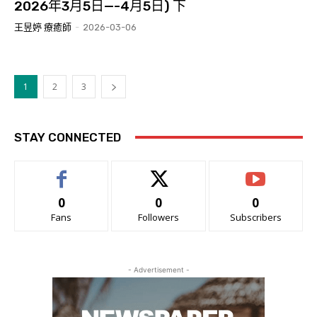
2026年3月5日—-4月5日) 下
王昱婷 療癒師
-
2026-03-06
1
2
3
STAY CONNECTED
0
0
0
Fans
Followers
Subscribers
- Advertisement -