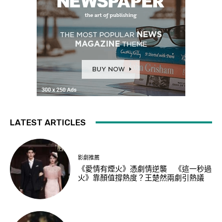
LATEST ARTICLES
影劇推薦
《愛情有煙火》憑劇情逆襲 《這一秒過
火》靠顏值撐熱度？王楚然兩劇引熱議