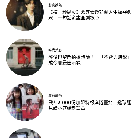
影劇推薦
《這一秒過火》慕容清嶧悲劇人生逼哭觀
眾 一句話道盡全劇核心
時尚美容
龔俊巴黎街拍掀熱議！ 「不費力時髦」
成今夏最佳示範
體育部落
戰神3,000份加盟特報席捲臺北 邀球迷
見證林庭謙新篇章