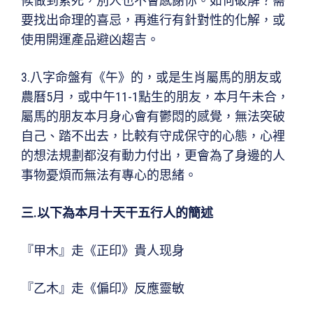
候做到累死，別人也不會感謝你。如何破解？需
要找出命理的喜忌，再進行有針對性的化解，或
使用開運產品避凶趨吉。
3.八字命盤有《午》的，或是生肖屬馬的朋友或
農曆5月，或中午11-1點生的朋友，本月午未合，
屬馬的朋友本月身心會有鬱悶的感覺，無法突破
自己、踏不出去，比較有守成保守的心態，心裡
的想法規劃都沒有動力付出，更會為了身邊的人
事物憂煩而無法有專心的思緒。
三
.
以下為本月十天干五行人的簡述
『甲木』走《正印》貴人现身
『乙木』走《偏印》反應靈敏