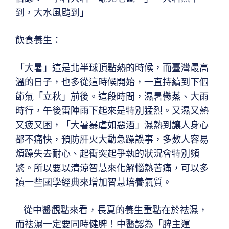
到，大水風颱到」
飲食養生：
「大暑」這是北半球頂點熱的時候，而臺灣最高
溫的日子，也多從這時候開始，一直持續到下個
節氣「立秋」前後。這段時間，濕暑鬱蒸、大雨
時行，午後雷陣雨下起來是特別猛烈。又濕又熱
又疲又困，「大暑暴虐如惡酒」濕熱到讓人身心
都不痛快，預防肝火大動急躁誤事，多數人容易
煩躁失去耐心、起衝突起爭執的狀況會特別頻
繁。所以要以清涼智慧來化解惱熱苦痛，可以多
讀一些國學經典來增加智慧培養氣質。
從中醫觀點來看，長夏的養生重點在於祛濕，
而祛濕一定要同時健脾！中醫認為「脾主運