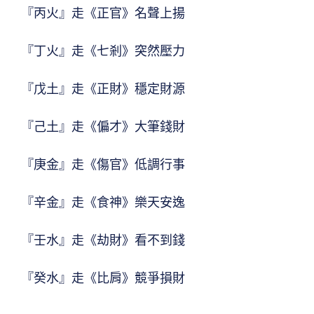
『丙火』走《正官》名聲上揚
『丁火』走《七剎》突然壓力
『戊土』走《正財》穩定財源
『己土』走《偏才》大筆錢財
『庚金』走《傷官》低調行事
『辛金』走《食神》樂天安逸
『壬水』走《劫財》看不到錢
『癸水』走《比肩》競爭損財