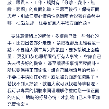
散，跟貴人、工作、錢財有「分離、變卦、無
緣、悲觀」的負面能量，三思而後行，保持正面
思考、別放任壞心情惡性循環唷,看影響在命盤中
哪一柱,就是那一柱要留意人事物方面問題。
要注意情緒上的起伏，多讓自己做一些開心的
事，比如出去郊外走走， 請把視野及思維看遠一
點，不要陷入鑽牛角尖的氛圍，要多接觸正面能
量， 更別用灰色思想看待所有人事物， 會讓自己
失去很多好的機會， 甚至讓很多事情面臨變卦。
所以要保持正面愉悅，讓自己跳脫流月的考驗，
不要把事情悶在心裡，或是被負面悲傷包圍了。
若找不到人抒發，歡迎大家可以找老師聊聊喔，
我可以專業的傾聽來同理理解你並給您一個正面
的方向， 適時的抒發心情，才能讓自己人生更加
充實快樂。