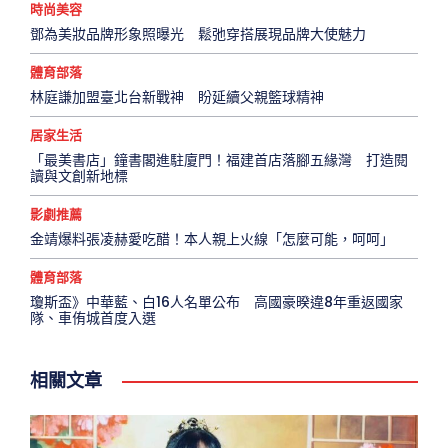
時尚美容
鄧為美妝品牌形象照曝光 鬆弛穿搭展現品牌大使魅力
體育部落
林庭謙加盟臺北台新戰神 盼延續父親籃球精神
居家生活
「最美書店」鐘書閣進駐廈門！福建首店落腳五緣灣 打造閱
讀與文創新地標
影劇推薦
金靖爆料張凌赫愛吃醋！本人親上火線「怎麼可能，呵呵」
體育部落
瓊斯盃》中華藍、白16人名單公布 高國豪暌違8年重返國家
隊、車侑城首度入選
相關文章