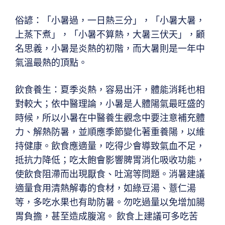
俗諺：「小暑過，一日熱三分」，「小暑大暑，
上蒸下煮」，「小暑不算熱，大暑三伏天」，顧
名思義，小暑是炎熱的初階，而大暑則是一年中
氣溫最熱的頂點。
飲食養生：夏季炎熱，容易出汗，體能消耗也相
對較大；依中醫理論，小暑是人體陽氣最旺盛的
時候，所以小暑在中醫養生觀念中要注意補充體
力、解熱防暑，並順應季節變化著重養陽，以維
持健康。飲食應適量，吃得少會導致氣血不足，
抵抗力降低；吃太飽會影響脾胃消化吸收功能，
使飲食阻滯而出現厭食、吐瀉等問題。消暑建議
適量食用清熱解毒的食材，如綠豆湯、薏仁湯
等，多吃水果也有助防暑。勿吃過量以免增加腸
胃負擔，甚至造成腹瀉。 飲食上建議可多吃苦