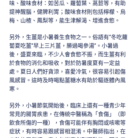
味、酸味食材：如苦瓜、蘿蔔葉、萵苣等，有助
提神醒腦，健脾利胃；酸味食材則包括檸檬、烏
梅、山楂、鳳梨等，能生津解渴、增進食慾。
另外，生薑是小暑養生食物之一。俗語有“冬吃蘿
蔔夏吃薑”早上三片薑，勝過喝參湯”。小暑過
後，盛夏來臨，不少人會食慾不振，而生薑有利
於食物的消化和吸收，對於防暑度夏有一定益
處。夏日人們好貪涼，喜愛冷氣，很容易引起傷
風感冒。這時及時喝點薑糖水有助於驅逐體內風
寒。
另外，小暑節氣開始後，臨床上還有一種青少年
常見的腸胃疾患，在傳統中醫稱為「食傷」（即
飲食所傷的一種），食傷可能伴有胸悶或咳嗽等
症狀，有時容易跟感冒相混淆。中醫師指出，在