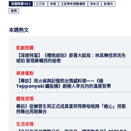
相關標籤TAGS
乙巳年
命理
王昱婷命理療癒師
癸未月
財庫月
運勢
本週熱文
影劇推薦
【深度特寫】《櫻桃琥珀》原著大結局：林其樂找到丟失
琥珀 發現蔣嶠西的秘密
美食餐飲
【專訪】用火候與記憶煎出情感料理——《極
Teppanyaki 鐵板燒》創辦人李兆均的溫度哲學
體育部落
專訪》從練習生到正式成員富邦悍將啦啦隊「維心」用堅
持舞出亮眼舞台
生活命理