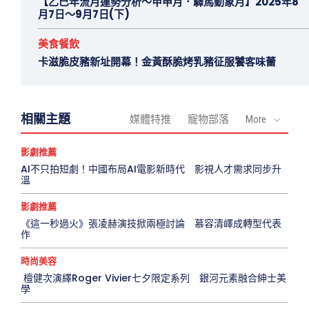
【乙巳年流月運勢分析～甲申月．驛馬動象月】2025年8
月7日～9月7日(下)
美食餐飲
卡滋脆皮豬新址開幕！金黃酥脆烤乳豬征服饕客味蕾
相關主題
媒體特推
寵物部落
More
影劇推薦
AI不只拍短劇！中國布局AI電影新時代 影視人才需求同步升
溫
影劇推薦
《這一秒過火》張凌赫演技掀兩極討論 慕容清嶧成轉型代表
作
時尚美容
檀健次演繹Roger Vivier七夕限定系列 銀河元素融合紳士美
學