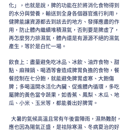
化」，也就是說，脾的功能在於將消化食物得到
的水分與營養，輸送到全身各個器官進行利用，
健脾能讓資源都去到該去的地方、發揮應盡的作
用，防止體內繼續堆積濕氣，否則要是脾虛了，
再怎麼努力排濕氣，體內還是有源源不絕的濕氣
產生，等於是白忙一場。
飲食上：盡量避免吃冰品、冰飲、油炸食物、甜
點、麻辣鍋、喝酒等會造成脾胃負擔的食物，餐
餐控制在七分飽，就能避免脾胃虛寒、大飽傷
脾；多喝溫開水活化內臟、促進體內循環，多吃
屬脾的黃色當令蔬果，如香蕉、鳳梨、木瓜、地
瓜、小米、玉米等，都能養出好脾胃。
大暑的氣候高溫且常有午後雷陣雨，濕熱難耐，
應也因為陽氣正盛，是祛除寒濕、冬病夏治的好