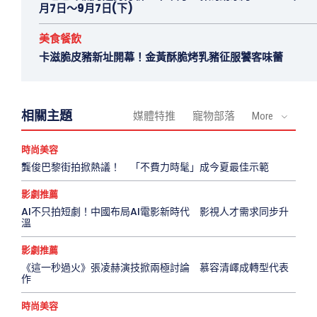
月7日～9月7日(下)
美食餐飲
卡滋脆皮豬新址開幕！金黃酥脆烤乳豬征服饕客味蕾
相關主題
媒體特推
寵物部落
More
時尚美容
龔俊巴黎街拍掀熱議！ 「不費力時髦」成今夏最佳示範
影劇推薦
AI不只拍短劇！中國布局AI電影新時代 影視人才需求同步升
溫
影劇推薦
《這一秒過火》張凌赫演技掀兩極討論 慕容清嶧成轉型代表
作
時尚美容