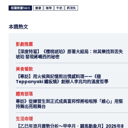
相關標籤TAGS
健康
咖啡
牛奶
鈣流失
本週熱文
影劇推薦
【深度特寫】《櫻桃琥珀》原著大結局：林其樂找到丟失
琥珀 發現蔣嶠西的秘密
美食餐飲
【專訪】用火候與記憶煎出情感料理——《極
Teppanyaki 鐵板燒》創辦人李兆均的溫度哲學
體育部落
專訪》從練習生到正式成員富邦悍將啦啦隊「維心」用堅
持舞出亮眼舞台
生活命理
【乙巳年流月運勢分析～甲申月．驛馬動象月】2025年8