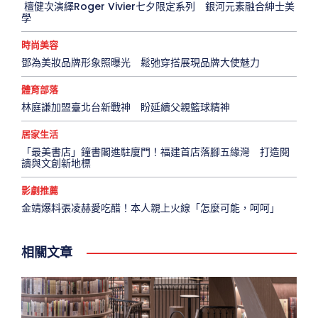
檀健次演繹Roger Vivier七夕限定系列 銀河元素融合紳士美
學
時尚美容
鄧為美妝品牌形象照曝光 鬆弛穿搭展現品牌大使魅力
體育部落
林庭謙加盟臺北台新戰神 盼延續父親籃球精神
居家生活
「最美書店」鐘書閣進駐廈門！福建首店落腳五緣灣 打造閱
讀與文創新地標
影劇推薦
金靖爆料張凌赫愛吃醋！本人親上火線「怎麼可能，呵呵」
相關文章