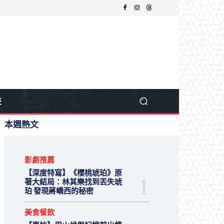
技
本週熱文
影劇推薦
【深度特寫】《櫻桃琥珀》原
著大結局：林其樂找到丟失琥
珀 發現蔣嶠西的秘密
美食餐飲