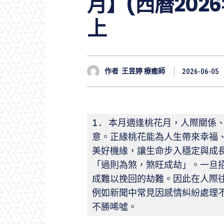
月】(西曆2026
上
作者
王昱婷 療癒師
2026-06-05
1. 本月適逢桃花月，人際關係
意。正緣桃花能為人生帶來幸福
美好機緣，讓生命步入穩定與成
「過則為煞，煞旺成劫」。一旦
成難以挽回的劫難。因此在人際
例如新聞中常見因感情糾紛處理
不勝唏噓。