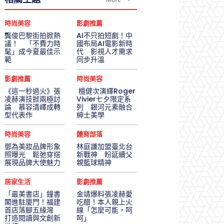
時尚美容
影劇推薦
龔俊巴黎街拍掀熱
AI不只拍短劇！中
議！ 「不費力時
國布局AI電影新時
髦」成今夏最佳示
代 影視人才需求
範
同步升溫
影劇推薦
時尚美容
《這一秒過火》張
檀健次演繹Roger
凌赫演技掀兩極討
Vivier七夕限定系
論 慕容清嶧成轉
列 銀河元素融合
型代表作
紳士美學
時尚美容
體育部落
鄧為美妝品牌形象
林庭謙加盟臺北台
照曝光 鬆弛穿搭
新戰神 盼延續父
展現品牌大使魅力
親籃球精神
居家生活
影劇推薦
「最美書店」鐘書
金靖爆料張凌赫愛
閣進駐廈門！福建
吃醋！本人親上火
首店落腳五緣灣
線「怎麼可能，呵
打造閱讀與文創新
呵」