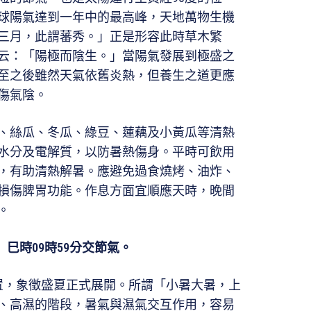
球陽氣達到一年中的最高峰，天地萬物生機
三月，此謂蕃秀。」正是形容此時草木繁
云：「陽極而陰生。」當陽氣發展到極盛之
至之後雖然天氣依舊炎熱，但養生之道更應
傷氣陰。
、絲瓜、冬瓜、綠豆、蓮藕及小黃瓜等清熱
水分及電解質，以防暑熱傷身。平時可飲用
，有助清熱解暑。應避免過食燒烤、油炸、
損傷脾胃功能。作息方面宜順應天時，晚間
。
）巳時
09
時
59
分交節氣。
位置，象徵盛夏正式展開。所謂「小暑大暑，上
、高濕的階段，暑氣與濕氣交互作用，容易