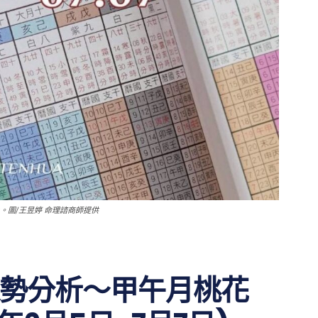
上。圖/王昱婷 命理諮商師提供
勢分析～甲午月桃花