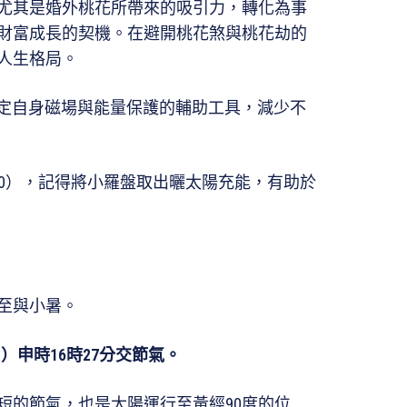
尤其是婚外桃花所帶來的吸引力，轉化為事
財富成長的契機。在避開桃花煞與桃花劫的
人生格局。
穩定自身磁場與能量保護的輔助工具，減少不
3:00），記得將小羅盤取出曬太陽充能，有助於
至與小暑。
日）申時
16
時
27
分交節氣。
短的節氣，也是太陽運行至黃經90度的位