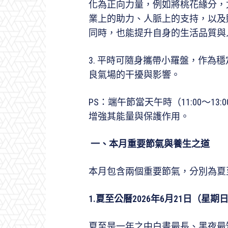
化為正向力量，例如將桃花緣分，
業上的助力、人脈上的支持，以及
同時，也能提升自身的生活品質與
3. 平時可隨身攜帶小羅盤，作為
良氣場的干擾與影響。
PS：端午節當天午時（11:00～1
增強其能量與保護作用。
一、本月重要節氣與養生之道
本月包含兩個重要節氣，分別為夏
1.
夏至公曆
2026
年
6
月
21
日（星期
夏至是一年之中白晝最長、黑夜最