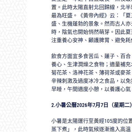
置。此時太陽直射北回歸線，北半
最為旺盛。《黃帝內經》云：「夏
盛、生機蓬勃的景象。然而古人亦
時，陰氣也開始悄然萌芽。因此夏
注重養心安神、顧護脾胃、避免耗
飲食方面宜多食苦瓜、蓮子、百合
養心、生津潤燥之食物；適量補充
菊花茶、洛神花茶、薄荷茶或麥茶
辛辣刺激及過度冰冷之食品，以免
早睡，午間適度小憩，以養護心氣
2.
小暑公曆
2026
年
7
月
7
日（星期二
小暑是太陽運行至黃經105度的
蒸下煮」，此時氣候逐漸進入高溫