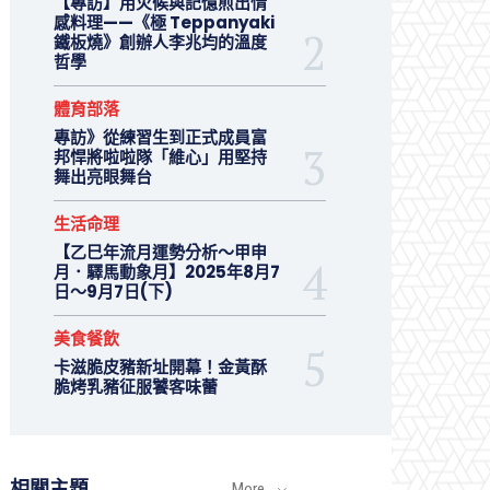
【專訪】用火候與記憶煎出情
感料理——《極 Teppanyaki
鐵板燒》創辦人李兆均的溫度
哲學
體育部落
專訪》從練習生到正式成員富
邦悍將啦啦隊「維心」用堅持
舞出亮眼舞台
生活命理
【乙巳年流月運勢分析～甲申
月．驛馬動象月】2025年8月7
日～9月7日(下)
美食餐飲
卡滋脆皮豬新址開幕！金黃酥
脆烤乳豬征服饕客味蕾
相關主題
More