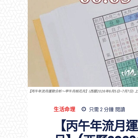
【丙午年流月運勢分析～甲午月桃花月】(西曆2026年6月5日~7月7日) 
生活命理
只需 2
分鐘
閱讀
【丙午年流月運