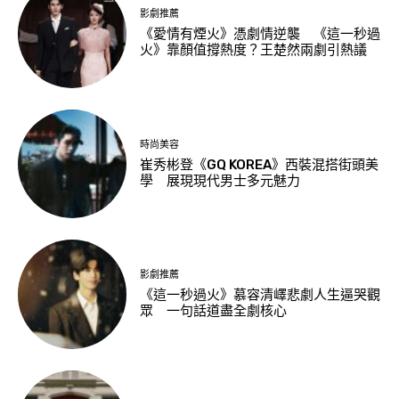
影劇推薦
《愛情有煙火》憑劇情逆襲 《這一秒過
火》靠顏值撐熱度？王楚然兩劇引熱議
時尚美容
崔秀彬登《GQ KOREA》西裝混搭街頭美
學 展現現代男士多元魅力
影劇推薦
《這一秒過火》慕容清嶧悲劇人生逼哭觀
眾 一句話道盡全劇核心