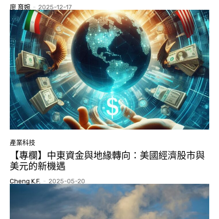
廖 育婉
-
2025-12-17
產業科技
【專欄】中東資金與地緣轉向：美國經濟股市與
美元的新機遇
Cheng K.F.
-
2025-05-20