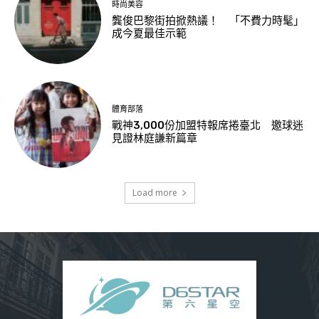
時尚美容
龔俊巴黎街拍掀熱議！ 「不費力時髦」
成今夏最佳示範
體育部落
戰神3,000份加盟特報席捲臺北 邀球迷
見證林庭謙新篇章
Load more