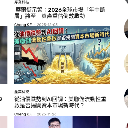
產業科技
華爾街示警：2026全球市場「年中斷
層」將至 資產重估倒數啟動
Cheng K.F.
-
2025-12-05
產業科技
2
從油價跌勢到AI回調：美聯儲流動性重
啟是否揭開資本市場新時代？
Cheng K.F.
-
2025-11-26