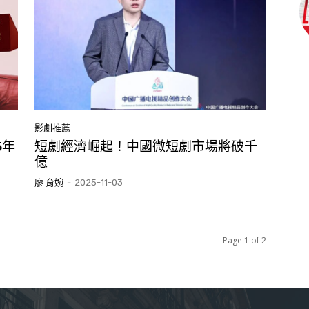
影劇推薦
5年
短劇經濟崛起！中國微短劇市場將破千
億
廖 育婉
-
2025-11-03
Page 1 of 2