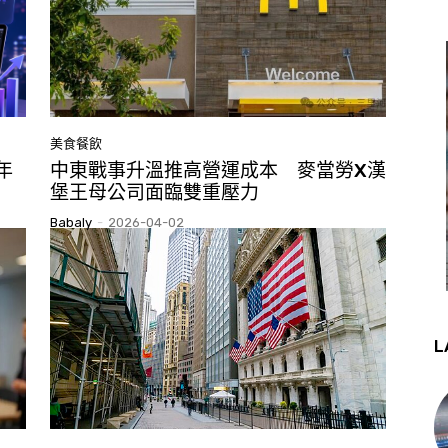
美食餐飲
年
中東戰事升溫推高營運成本 麥當勞X漢
堡王母公司面臨雙重壓力
Babaly
-
2026-04-02
L