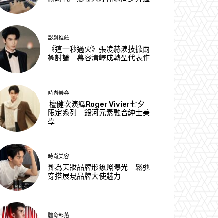
影劇推薦
《這一秒過火》張凌赫演技掀兩
極討論 慕容清嶧成轉型代表作
時尚美容
檀健次演繹Roger Vivier七夕
限定系列 銀河元素融合紳士美
學
時尚美容
鄧為美妝品牌形象照曝光 鬆弛
穿搭展現品牌大使魅力
體育部落