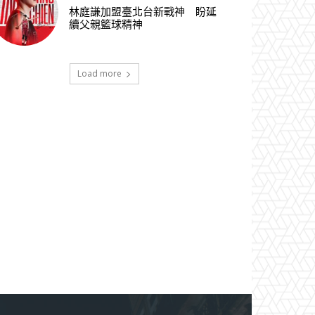
林庭謙加盟臺北台新戰神 盼延
續父親籃球精神
Load more