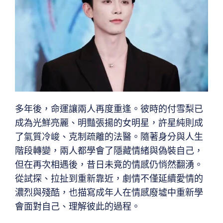
多年後，命運讓兩人再度重逢。彼時的付雪梨已
成為光鮮亮麗、明豔張揚的女明星，許星純則成
了氣質冷峻、克制疏離的法醫。隨著身分與人生
階段轉變，兩人都學會了隱藏情緒與偽裝自己，
但在再次相遇後，昔日未竟的情感仍悄然翻湧。
從試探、拉扯到重新靠近，劇情不僅延續愛情的
濃烈與殘酷，也描寫成年人在情感廢墟中重新學
會面對自己、理解彼此的過程。