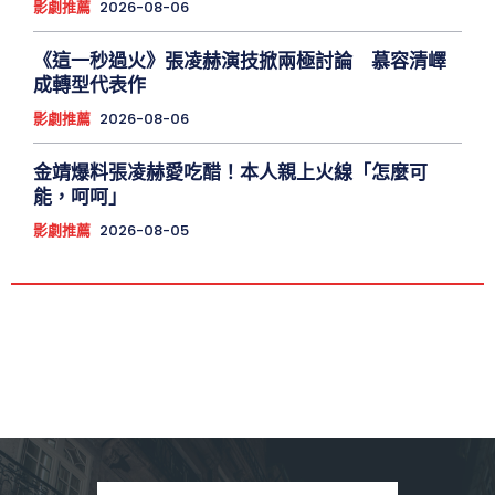
影劇推薦
2026-08-06
《這一秒過火》張凌赫演技掀兩極討論 慕容清嶧
成轉型代表作
影劇推薦
2026-08-06
金靖爆料張凌赫愛吃醋！本人親上火線「怎麼可
能，呵呵」
影劇推薦
2026-08-05