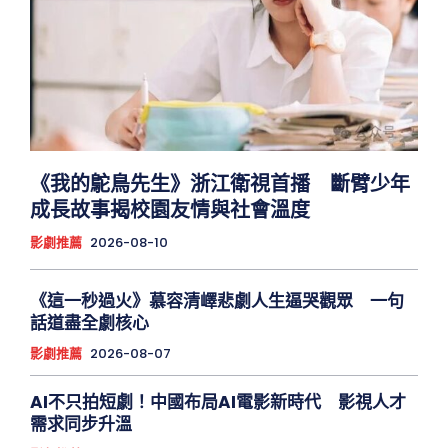
《我的鴕鳥先生》浙江衛視首播 斷臂少年
成長故事揭校園友情與社會溫度
影劇推薦
2026-08-10
《這一秒過火》慕容清嶧悲劇人生逼哭觀眾 一句
話道盡全劇核心
影劇推薦
2026-08-07
AI不只拍短劇！中國布局AI電影新時代 影視人才
需求同步升溫