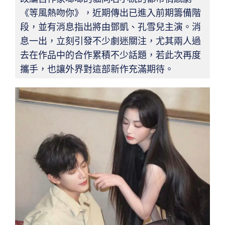
《等風熱吻你》，近期傳出已進入前期籌備階
段，並有消息指出將由鄧凱、孔雪兒主演。消
息一出，立刻引發不少劇迷關注，尤其兩人過
去在作品中的合作累積不少話題，若此次再度
攜手，也讓外界對這部新作充滿期待。