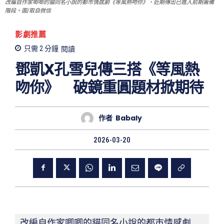
改編自作家唧唧的貓同名小說的都市情感劇《等風熱吻你》，近期傳出已進入前期籌備
階段。圖/取自微信
影劇推薦
只需 2
分鐘
閱讀
鄧凱X孔雪兒傳三搭《等風熱
吻你》 破鏡重圓題材掀期待
作者
Babaly
2026-03-20
改編自作家唧唧的貓同名小說的都市情感劇