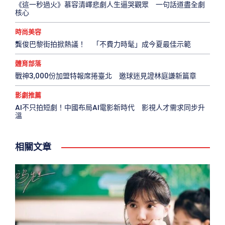
《這一秒過火》慕容清嶧悲劇人生逼哭觀眾 一句話道盡全劇
核心
時尚美容
龔俊巴黎街拍掀熱議！ 「不費力時髦」成今夏最佳示範
體育部落
戰神3,000份加盟特報席捲臺北 邀球迷見證林庭謙新篇章
影劇推薦
AI不只拍短劇！中國布局AI電影新時代 影視人才需求同步升
溫
相關文章