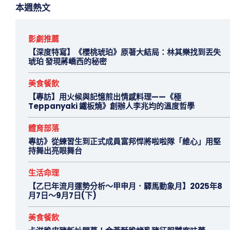
本週熱文
影劇推薦
【深度特寫】《櫻桃琥珀》原著大結局：林其樂找到丟失
琥珀 發現蔣嶠西的秘密
美食餐飲
【專訪】用火候與記憶煎出情感料理——《極
Teppanyaki 鐵板燒》創辦人李兆均的溫度哲學
體育部落
專訪》從練習生到正式成員富邦悍將啦啦隊「維心」用堅
持舞出亮眼舞台
生活命理
【乙巳年流月運勢分析～甲申月．驛馬動象月】2025年8
月7日～9月7日(下)
美食餐飲