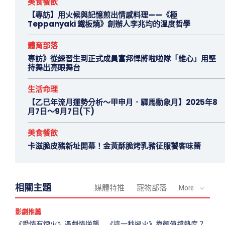
美食餐飲
【專訪】用火候與記憶煎出情感料理——《極
Teppanyaki 鐵板燒》創辦人李兆均的溫度哲學
體育部落
專訪》從練習生到正式成員富邦悍將啦啦隊「維心」用堅
持舞出亮眼舞台
生活命理
【乙巳年流月運勢分析～甲申月．驛馬動象月】2025年8
月7日～9月7日(下)
美食餐飲
卡滋脆皮豬新址開幕！金黃酥脆烤乳豬征服饕客味蕾
相關主題
媒體特推
寵物部落
More
影劇推薦
《愛情有煙火》憑劇情逆襲 《這一秒過火》靠顏值撐熱度？