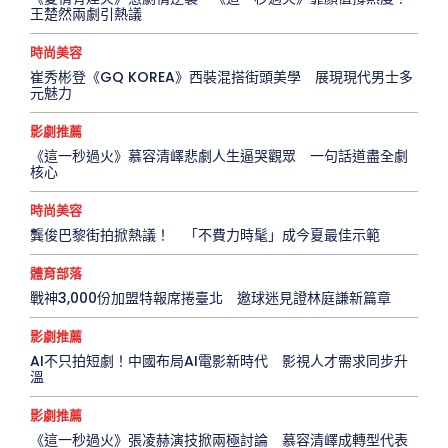
王楚然兩劇引熱議
時尚美容
崔秀彬登《GQ KOREA》西裝混搭街頭美學 展現現代男士多
元魅力
影劇推薦
《這一秒過火》慕容清嶧悲劇人生逼哭觀眾 一句話道盡全劇
核心
時尚美容
龔俊巴黎街拍掀熱議！ 「不費力時髦」成今夏最佳示範
體育部落
戰神3,000份加盟特報席捲臺北 邀球迷見證林庭謙新篇章
影劇推薦
AI不只拍短劇！中國布局AI電影新時代 影視人才需求同步升
溫
影劇推薦
《這一秒過火》張凌赫演技掀兩極討論 慕容清嶧成轉型代表