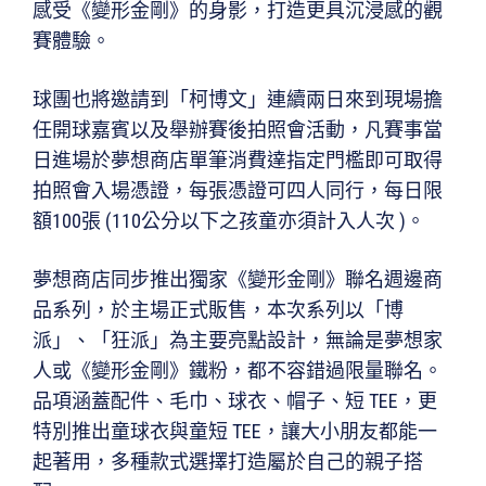
感受《變形金剛》的身影，打造更具沉浸感的觀
賽體驗。
球團也將邀請到「柯博文」連續兩日來到現場擔
任開球嘉賓以及舉辦賽後拍照會活動，凡賽事當
日進場於夢想商店單筆消費達指定門檻即可取得
拍照會入場憑證，每張憑證可四人同行，每日限
額100張 (110公分以下之孩童亦須計入人次 )。
夢想商店同步推出獨家《變形金剛》聯名週邊商
品系列，於主場正式販售，本次系列以「博
派」、「狂派」為主要亮點設計，無論是夢想家
人或《變形金剛》鐵粉，都不容錯過限量聯名。
品項涵蓋配件、毛巾、球衣、帽子、短 TEE，更
特別推出童球衣與童短 TEE，讓大小朋友都能一
起著用，多種款式選擇打造屬於自己的親子搭