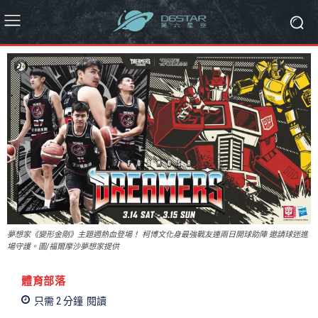
夢想家《變形金剛》主題週熱血登場！ 柯博文化身最強戰友連兩日開球助陣 邀請球迷進
場守護。圖/福爾摩沙夢想家提供
體育部落
只需 2
分鐘
閱讀