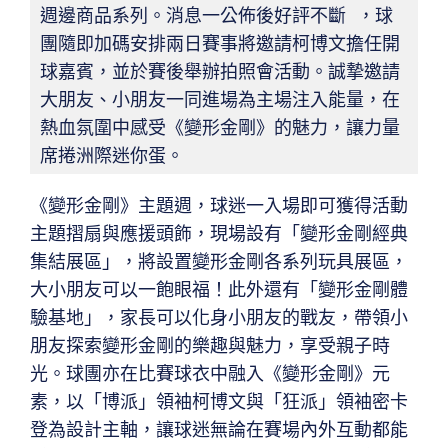
週邊商品系列。消息一公佈後好評不斷 ，球
團隨即加碼安排兩日賽事將邀請柯博文擔任開
球嘉賓，並於賽後舉辦拍照會活動。誠摯邀請
大朋友、小朋友一同進場為主場注入能量，在
熱血氛圍中感受《變形金剛》的魅力，讓力量
席捲洲際迷你蛋。
《變形金剛》主題週，球迷一入場即可獲得活動
主題摺扇與應援頭飾，現場設有「變形金剛經典
集結展區」，將設置變形金剛各系列玩具展區，
大小朋友可以一飽眼福！此外還有「變形金剛體
驗基地」，家長可以化身小朋友的戰友，帶領小
朋友探索變形金剛的樂趣與魅力，享受親子時
光。球團亦在比賽球衣中融入《變形金剛》元
素，以「博派」領袖柯博文與「狂派」領袖密卡
登為設計主軸，讓球迷無論在賽場內外互動都能