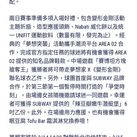
配。
兩日賽事準備多項入場好禮，包含變形金剛活動
主題折扇、造型應援頭飾、Nabati 威化餅以及統
一 UNIFIT 運動飲料（數量有限，發完為止）。經
典的「夢想突襲」活動攜手潮流平台 AREA 02 合
作，完成官方指定任務的球迷將有機會獲得 AREA
02 提供的知名品牌鞋款。中場遊戲「賽博坦方塊
搶奪王」獲勝者將可帶走夢想家 X《變形金剛》
聯名球衣乙件。另外，球團首度與 SUBWAY 品牌
合作，於第三節第一個暫停時間打造的「爭堡時
刻」，由場邊女孩隨機邀請球迷一同遊戲，幸運
者可獲得 SUBWAY 提供的「辣豆瓣嫩牛潛艇堡」6
吋乙份。此外，在場邊用力應援，也有機會獲得
眠豆腐 Tofu Bar 霜淇淋兌換券唷！