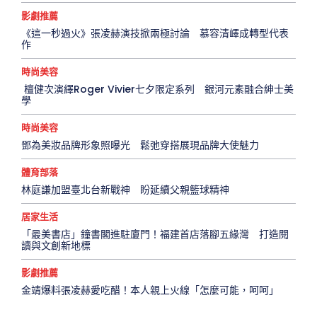
影劇推薦
《這一秒過火》張凌赫演技掀兩極討論 慕容清嶧成轉型代表
作
時尚美容
檀健次演繹Roger Vivier七夕限定系列 銀河元素融合紳士美
學
時尚美容
鄧為美妝品牌形象照曝光 鬆弛穿搭展現品牌大使魅力
體育部落
林庭謙加盟臺北台新戰神 盼延續父親籃球精神
居家生活
「最美書店」鐘書閣進駐廈門！福建首店落腳五緣灣 打造閱
讀與文創新地標
影劇推薦
金靖爆料張凌赫愛吃醋！本人親上火線「怎麼可能，呵呵」