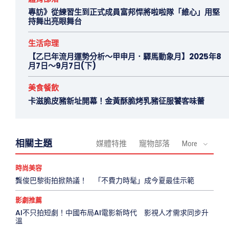
專訪》從練習生到正式成員富邦悍將啦啦隊「維心」用堅
持舞出亮眼舞台
生活命理
【乙巳年流月運勢分析～甲申月．驛馬動象月】2025年8
月7日～9月7日(下)
美食餐飲
卡滋脆皮豬新址開幕！金黃酥脆烤乳豬征服饕客味蕾
相關主題
媒體特推
寵物部落
More
時尚美容
龔俊巴黎街拍掀熱議！ 「不費力時髦」成今夏最佳示範
影劇推薦
AI不只拍短劇！中國布局AI電影新時代 影視人才需求同步升
溫