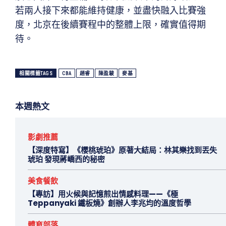
若兩人接下來都能維持健康，並盡快融入比賽強
度，北京在後續賽程中的整體上限，確實值得期
待。
相關標籤TAGS
CBA
趙睿
陳盈駿
麥基
本週熱文
影劇推薦
【深度特寫】《櫻桃琥珀》原著大結局：林其樂找到丟失
琥珀 發現蔣嶠西的秘密
美食餐飲
【專訪】用火候與記憶煎出情感料理——《極
Teppanyaki 鐵板燒》創辦人李兆均的溫度哲學
體育部落