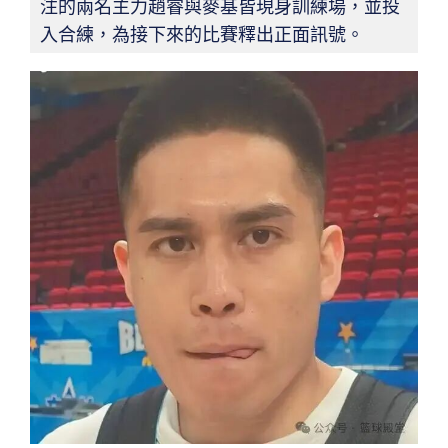
注的兩名主力趙睿與麥基皆現身訓練場，並投
入合練，為接下來的比賽釋出正面訊號。