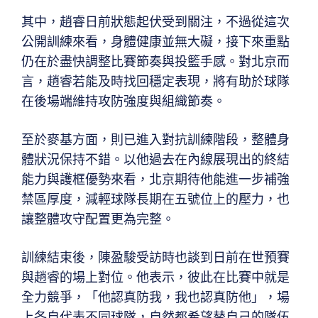
其中，趙睿日前狀態起伏受到關注，不過從這次
公開訓練來看，身體健康並無大礙，接下來重點
仍在於盡快調整比賽節奏與投籃手感。對北京而
言，趙睿若能及時找回穩定表現，將有助於球隊
在後場端維持攻防強度與組織節奏。
至於麥基方面，則已進入對抗訓練階段，整體身
體狀況保持不錯。以他過去在內線展現出的終結
能力與護框優勢來看，北京期待他能進一步補強
禁區厚度，減輕球隊長期在五號位上的壓力，也
讓整體攻守配置更為完整。
訓練結束後，陳盈駿受訪時也談到日前在世預賽
與趙睿的場上對位。他表示，彼此在比賽中就是
全力競爭，「他認真防我，我也認真防他」，場
上各自代表不同球隊，自然都希望替自己的隊伍