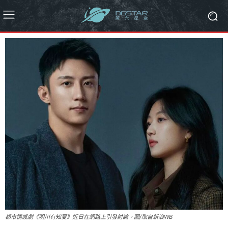
都市情感劇《明川有知夏》近日在網路上引發討論。圖/取自新浪WB