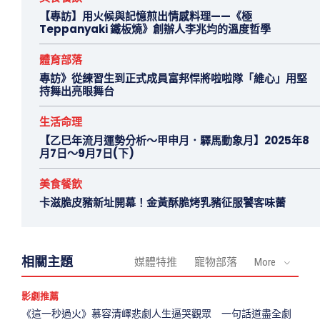
【專訪】用火候與記憶煎出情感料理——《極
Teppanyaki 鐵板燒》創辦人李兆均的溫度哲學
體育部落
專訪》從練習生到正式成員富邦悍將啦啦隊「維心」用堅
持舞出亮眼舞台
生活命理
【乙巳年流月運勢分析～甲申月．驛馬動象月】2025年8
月7日～9月7日(下)
美食餐飲
卡滋脆皮豬新址開幕！金黃酥脆烤乳豬征服饕客味蕾
相關主題
媒體特推
寵物部落
More
影劇推薦
《這一秒過火》慕容清嶧悲劇人生逼哭觀眾 一句話道盡全劇