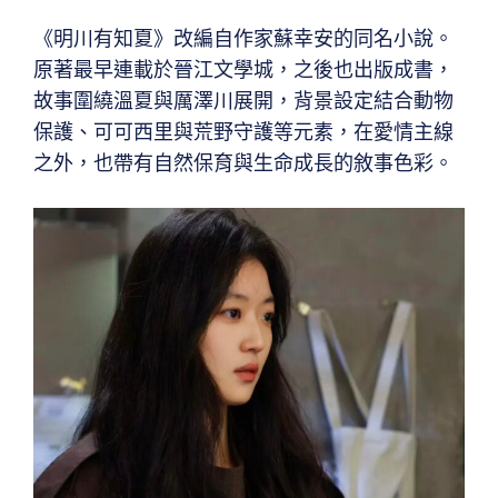
《明川有知夏》改編自作家蘇幸安的同名小說。
原著最早連載於晉江文學城，之後也出版成書，
故事圍繞溫夏與厲澤川展開，背景設定結合動物
保護、可可西里與荒野守護等元素，在愛情主線
之外，也帶有自然保育與生命成長的敘事色彩。