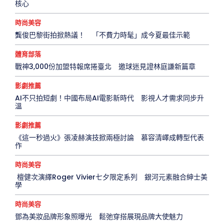
核心
時尚美容
龔俊巴黎街拍掀熱議！ 「不費力時髦」成今夏最佳示範
體育部落
戰神3,000份加盟特報席捲臺北 邀球迷見證林庭謙新篇章
影劇推薦
AI不只拍短劇！中國布局AI電影新時代 影視人才需求同步升
溫
影劇推薦
《這一秒過火》張凌赫演技掀兩極討論 慕容清嶧成轉型代表
作
時尚美容
檀健次演繹Roger Vivier七夕限定系列 銀河元素融合紳士美
學
時尚美容
鄧為美妝品牌形象照曝光 鬆弛穿搭展現品牌大使魅力