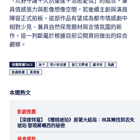
「荒野守護＋久別重逢＋治癒愛情」的組合，兼
具情感張力與影像想像空間。若後續主創與演員
陣容正式拍板，這部作品有望成為都市情感劇中
相對少見、兼具自然保育題材與言情氛圍的新
作。這一判斷屬於根據目前公開資訊做出的綜合
觀察。
相關標籤TAGS
孫千
明川有知夏
晉江文學城
蘇幸安
陸劇
陸劇推薦
黃景瑜
本週熱文
影劇推薦
【深度特寫】《櫻桃琥珀》原著大結局：林其樂找到丟失
琥珀 發現蔣嶠西的秘密
美食餐飲