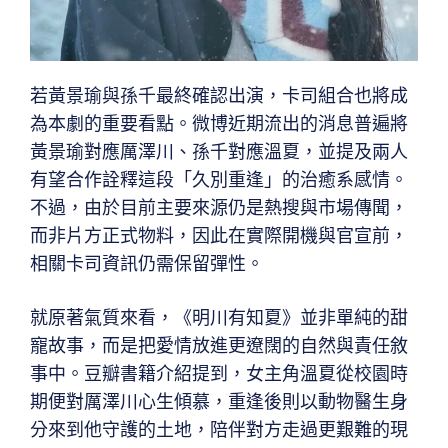
若黃景瑜與孫千最終確認出演，卡司組合也將成
為本劇的重要看點。微博近期流出的消息普遍將
黃景瑜對應厲澤川、孫千對應溫夏，並提及兩人
有望合作詮釋這段「久別重逢」的治癒系感情。
不過，由於目前主要來源仍是熱搜與市場傳聞，
而非片方正式物料，因此在實際開機與官宣前，
相關卡司資訊仍需保留彈性。
就原著氣質來看，《明川有知夏》並非單純的甜
寵故事，而是把愛情放進更遼闊的自然與責任敘
事中。豆瓣書籍介紹提到，女主角溫夏從校園時
期便對厲澤川心生傾慕，重逢後則以動物醫生身
分來到他守護的土地，陪伴對方走過更艱難的現