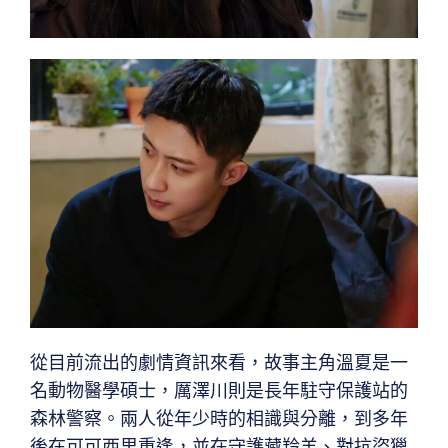
從目前流出的劇情資訊來看，故事主角溫夏是一
名動物醫學碩士，厲澤川則是長年駐守保護站的
森林警察。兩人從年少時的相識與分離，到多年
後在可可西里重逢，並在守護藏羚羊、對抗盜獵