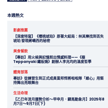
本週熱文
影劇推薦
【深度特寫】《櫻桃琥珀》原著大結局：林其樂找到丟失
琥珀 發現蔣嶠西的秘密
美食餐飲
【專訪】用火候與記憶煎出情感料理——《極
Teppanyaki 鐵板燒》創辦人李兆均的溫度哲學
體育部落
專訪》從練習生到正式成員富邦悍將啦啦隊「維心」用堅
持舞出亮眼舞台
生活命理
【乙巳年流月運勢分析～甲申月．驛馬動象月】2025年8
月7日～9月7日(下)