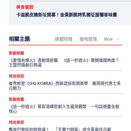
美食餐飲
卡滋脆皮豬新址開幕！金黃酥脆烤乳豬征服饕客味蕾
相關主題
媒體特推
寵物部落
More
影劇推薦
《愛情有煙火》憑劇情逆襲 《這一秒過火》靠顏值撐熱度？
王楚然兩劇引熱議
時尚美容
崔秀彬登《GQ KOREA》西裝混搭街頭美學 展現現代男士多
元魅力
影劇推薦
《這一秒過火》慕容清嶧悲劇人生逼哭觀眾 一句話道盡全劇
核心
時尚美容
龔俊巴黎街拍掀熱議！ 「不費力時髦」成今夏最佳示範