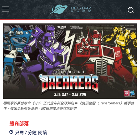
福爾摩沙夢想家今（3/3）正式宣布與全球知名 IP《變形金剛（Transformers）攜手合
作，推出全新聯名企劃。圖/福爾摩沙夢想家提供
體育部落
只需 2
分鐘
閱讀