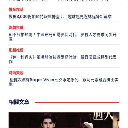
體育部落
戰神3,000份加盟特報席捲臺北 邀球迷見證林庭謙新篇章
影劇推薦
AI不只拍短劇！中國布局AI電影新時代 影視人才需求同步升
溫
影劇推薦
《這一秒過火》張凌赫演技掀兩極討論 慕容清嶧成轉型代表
作
時尚美容
檀健次演繹Roger Vivier七夕限定系列 銀河元素融合紳士美
學
相關文章