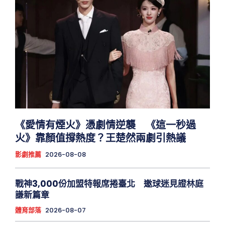
《愛情有煙火》憑劇情逆襲 《這一秒過
火》靠顏值撐熱度？王楚然兩劇引熱議
影劇推薦
2026-08-08
戰神3,000份加盟特報席捲臺北 邀球迷見證林庭
謙新篇章
體育部落
2026-08-07