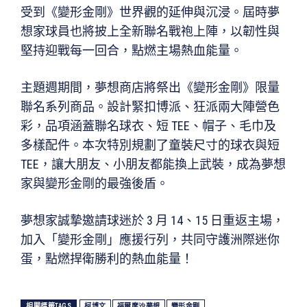
受到《變形金剛》世界觀的延伸與沉浸。屆時夢
想家球員也將披上全新聯名戰袍上陣，以韌性與
堅持迎戰每一回合，點燃主場熱血能量。
主題週期間，夢想商店將祭出《變形金剛》限量
聯名系列商品。設計緊扣博派、狂派兩大陣營色
彩，品項涵蓋聯名球衣、短 TEE、帽子、毛巾及
多樣配件。本次特別規劃了童裝尺寸的球衣與短
TEE，讓大朋友、小朋友都能換上武裝，成為夢想
家與變形金剛的最強後盾。
夢想家誠摯邀請球迷於 3 月 14、15 日重返主場，
加入「變形金剛」應援行列，共同守護洲際迷你
蛋，點燃捍衛勝利的熱血能量！
相關標籤TAGS
柯博文
福爾摩沙夢想
變形金剛