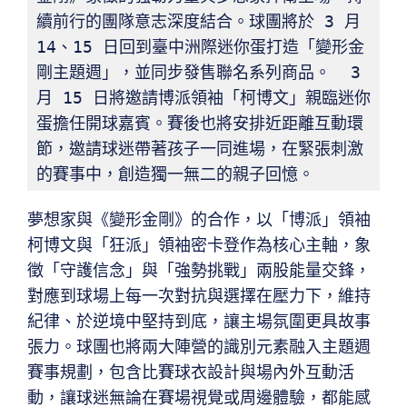
續前行的團隊意志深度結合。球團將於 3 月 
14、15 日回到臺中洲際迷你蛋打造「變形金
剛主題週」，並同步發售聯名系列商品。  3 
月 15 日將邀請博派領袖「柯博文」親臨迷你
蛋擔任開球嘉賓。賽後也將安排近距離互動環
節，邀請球迷帶著孩子一同進場，在緊張刺激
的賽事中，創造獨一無二的親子回憶。
夢想家與《變形金剛》的合作，以「博派」領袖
柯博文與「狂派」領袖密卡登作為核心主軸，象
徵「守護信念」與「強勢挑戰」兩股能量交鋒，
對應到球場上每一次對抗與選擇在壓力下，維持
紀律、於逆境中堅持到底，讓主場氛圍更具故事
張力。球團也將兩大陣營的識別元素融入主題週
賽事規劃，包含比賽球衣設計與場內外互動活
動，讓球迷無論在賽場視覺或周邊體驗，都能感