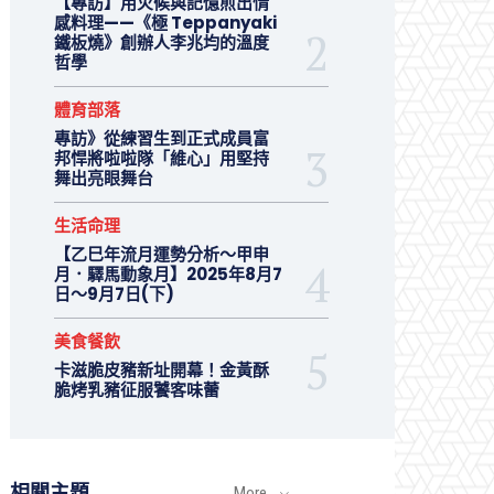
【專訪】用火候與記憶煎出情
感料理——《極 Teppanyaki
鐵板燒》創辦人李兆均的溫度
哲學
體育部落
專訪》從練習生到正式成員富
邦悍將啦啦隊「維心」用堅持
舞出亮眼舞台
生活命理
【乙巳年流月運勢分析～甲申
月．驛馬動象月】2025年8月7
日～9月7日(下)
美食餐飲
卡滋脆皮豬新址開幕！金黃酥
脆烤乳豬征服饕客味蕾
相關主題
More