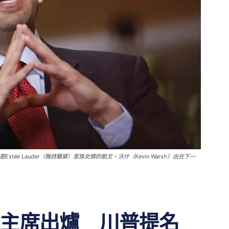
Estée Lauder（雅詩蘭黛）家族女婿的凱文・沃什（Kevin Warsh）出任下一
主席出爐 川普提名