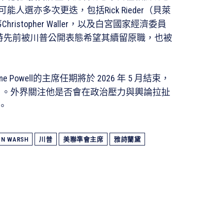
選亦多次更迭，包括Rick Rieder（貝萊
事Christopher Waller，以及白宮國家經濟委員
其中哈西特先前被川普公開表態希望其續留原職，也被
Powell的主席任期將於 2026 年 5 月結束，
 1 月。外界關注他是否會在政治壓力與輿論拉扯
。
IN WARSH
川普
美聯準會主席
雅詩蘭黛