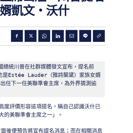
婿凱文・沃什
，美國總統川普在社群媒體發文宣布，提名前
時也是Estée Lauder（雅詩蘭黛）家族女婿
sh）出任下一任美聯準會主席，為外界猜測逾
高度評價形容這項提名，稱自己認識沃什已
大的美聯準會主席之一」。
沃什會面後便預告將宣布提名消息；而在相關消息