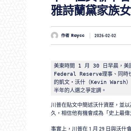
雅詩蘭黛家族女
作者
Raycc
2026-02-02
美東時間 1 月 30 日早晨
Federal Reserve理事、同
的凱文・沃什（Kevin War
半年的人選之爭定調。
川普在貼文中簡述沃什資歷，並以
久，相信他有機會成為「史上最偉
事實上，川普在 1 月 29 日與