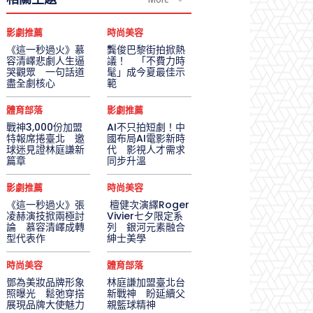
影劇推薦
時尚美容
《這一秒過火》慕
龔俊巴黎街拍掀熱
容清嶧悲劇人生逼
議！ 「不費力時
哭觀眾 一句話道
髦」成今夏最佳示
盡全劇核心
範
體育部落
影劇推薦
戰神3,000份加盟
AI不只拍短劇！中
特報席捲臺北 邀
國布局AI電影新時
球迷見證林庭謙新
代 影視人才需求
篇章
同步升溫
影劇推薦
時尚美容
《這一秒過火》張
檀健次演繹Roger
凌赫演技掀兩極討
Vivier七夕限定系
論 慕容清嶧成轉
列 銀河元素融合
型代表作
紳士美學
時尚美容
體育部落
鄧為美妝品牌形象
林庭謙加盟臺北台
照曝光 鬆弛穿搭
新戰神 盼延續父
展現品牌大使魅力
親籃球精神