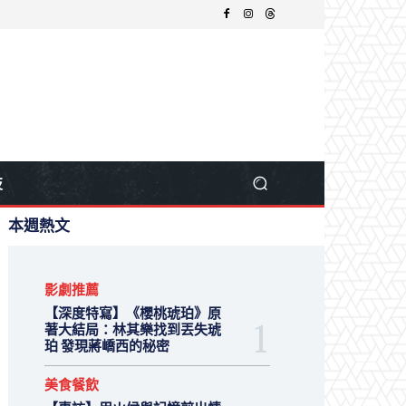
技
本週熱文
影劇推薦
【深度特寫】《櫻桃琥珀》原
著大結局：林其樂找到丟失琥
珀 發現蔣嶠西的秘密
美食餐飲