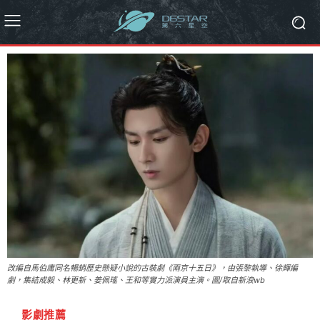
改編自馬伯庸同名暢銷歷史懸疑小說的古裝劇《兩京十五日》，由張黎執導、徐輝編
劇，集結成毅、林更新、姜佩瑤、王和等實力派演員主演。圖/取自新浪wb
影劇推薦