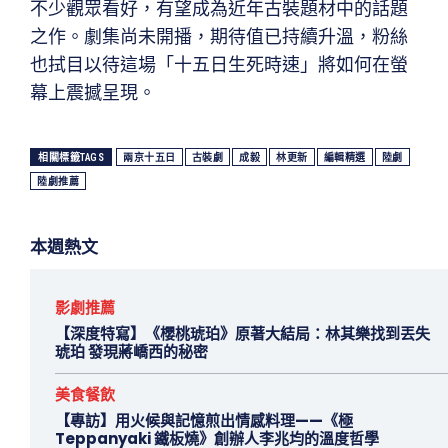
不少觀眾看好，有望成為近年古裝題材中的話題
之作。劇集尚未開播，期待值已持續升溫，粉絲
也拭目以待這場「十五日生死時速」將如何在螢
幕上震撼呈現。
相關標籤TAGS
兩京十五日
古裝劇
成毅
林更新
編輯精選
陸劇
陸劇推薦
本週熱文
影劇推薦
【深度特寫】《櫻桃琥珀》原著大結局：林其樂找到丟失
琥珀 發現蔣嶠西的秘密
美食餐飲
【專訪】用火候與記憶煎出情感料理——《極
Teppanyaki 鐵板燒》創辦人李兆均的溫度哲學