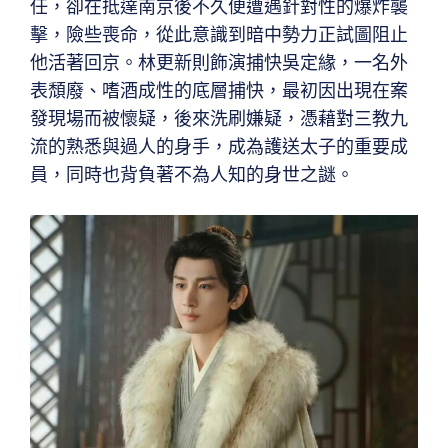
任，卻在抵達南京後不久便遭遇針對性的爆炸襲
擊，險些喪命，從此意識到暗中勢力正試圖阻止
他活著回京。林更新則飾演捕快吳定緣，一名外
表頹廢、嗜酒成性的底層捕快，最初因出現在案
發現場而被懷疑，後來洗刷嫌疑，憑藉對三教九
流的熟悉與過人的身手，成為護送太子的重要成
員，同時也背負著不為人知的身世之謎。