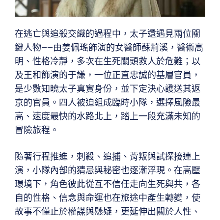
在逃亡與追殺交織的過程中，太子還遇見兩位關
鍵人物——由姜佩瑤飾演的女醫師蘇荊溪，醫術高
明、性格冷靜，多次在生死關頭救人於危難；以
及王和飾演的于謙，一位正直忠誠的基層官員，
是少數知曉太子真實身份，並下定決心護送其返
京的官員。四人被迫組成臨時小隊，選擇風險最
高、速度最快的水路北上，踏上一段充滿未知的
冒險旅程。
隨著行程推進，刺殺、追捕、背叛與試探接連上
演，小隊內部的猜忌與秘密也逐漸浮現。在高壓
環境下，角色彼此從互不信任走向生死與共，各
自的性格、信念與命運也在旅途中產生轉變，使
故事不僅止於權謀與懸疑，更延伸出關於人性、