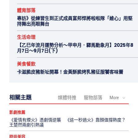
體育部落
專訪》從練習生到正式成員富邦悍將啦啦隊「維心」用堅
持舞出亮眼舞台
生活命理
【乙巳年流月運勢分析～甲申月．驛馬動象月】2025年8
月7日～9月7日(下)
美食餐飲
卡滋脆皮豬新址開幕！金黃酥脆烤乳豬征服饕客味蕾
相關主題
媒體特推
寵物部落
More
影劇推薦
《愛情有煙火》憑劇情逆襲 《這一秒過火》靠顏值撐熱度？
王楚然兩劇引熱議
時尚美容