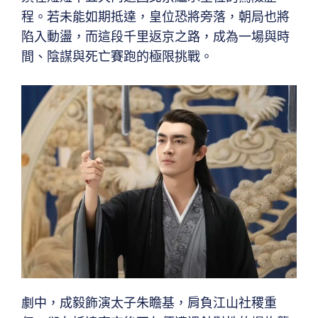
程。若未能如期抵達，皇位恐將旁落，朝局也將
陷入動盪，而這段千里返京之路，成為一場與時
間、陰謀與死亡賽跑的極限挑戰。
劇中，成毅飾演太子朱瞻基，肩負江山社稷重