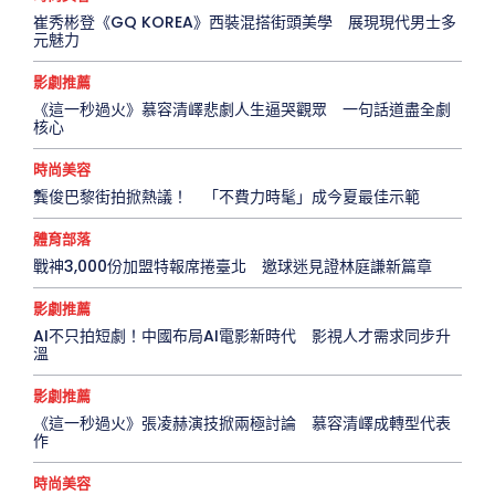
崔秀彬登《GQ KOREA》西裝混搭街頭美學 展現現代男士多
元魅力
影劇推薦
《這一秒過火》慕容清嶧悲劇人生逼哭觀眾 一句話道盡全劇
核心
時尚美容
龔俊巴黎街拍掀熱議！ 「不費力時髦」成今夏最佳示範
體育部落
戰神3,000份加盟特報席捲臺北 邀球迷見證林庭謙新篇章
影劇推薦
AI不只拍短劇！中國布局AI電影新時代 影視人才需求同步升
溫
影劇推薦
《這一秒過火》張凌赫演技掀兩極討論 慕容清嶧成轉型代表
作
時尚美容