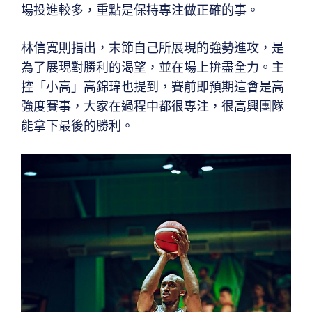
場投進較多，重點是保持專注做正確的事。
林信寬則指出，末節自己所展現的強勢進攻，是
為了展現對勝利的渴望，並在場上拚盡全力。主
控「小高」高錦瑋也提到，賽前即預期這會是高
強度賽事，大家在過程中都很專注，很高興團隊
能拿下最後的勝利。