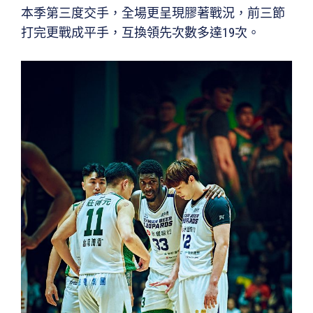
本季第三度交手，全場更呈現膠著戰況，前三節
打完更戰成平手，互換領先次數多達19次。