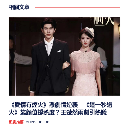
相關文章
《愛情有煙火》憑劇情逆襲 《這一秒過
火》靠顏值撐熱度？王楚然兩劇引熱議
影劇推薦
2026-08-08