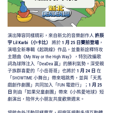
演出陣容同樣精彩，來自新北的音樂創作人
許辰
宇 Lil Karbi（小卡比）
將於
1 月 25 日賽前登場
，
演唱全新專輯《起跳線》作品，並重新詮釋特攻
主題曲《My Way or the High Way》，特別改編歌
詞為球隊注入「DeaDea 贏」的勝利氣勢。深受親
子族群喜愛的「小岳哥哥」也將於
1 月 24 日
在
「SHOWTIME 小舞台」帶來唱跳秀，並與「天馬
戲創作劇團」共同加入「FUN 電遊行」；
1 月 25
日
則由「如果兒童劇團」帶來《小熊愛地球》短
劇演出，陪伴大小朋友共度歡樂週末。
場館內外活動同樣豐富，迴廊區規劃多項互動體