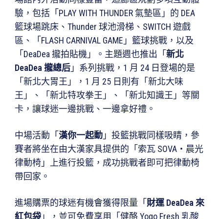
驗，包括「PLAY WITH THUNDER 氣墊區」的 DEA
籃球場跳床、Thunder 球池滑梯、SWITCH 遊戲
區、「FLASH CARNIVAL GAME」籃球挑戰，以及
「DeaDea 攏拍貼機」。主題週也推出「
新北
DeaDea 攏總后
」系列挑戰，1 月 24 日登場的是
「新北大胃王」，1 月 25 日則有「新北大味
王」、「新北特攻拳王」、「新北知識王」等關
卡，讓球迷一邊挑戰、一邊拿好禮。
中場活動「
漢你一起動
」投籃挑戰同樣吸睛，參
賽者將坐在由大漢家具提供的「索瓦 SOVA・晨光
律動椅」上進行投籃，成功挑戰者即可把律動椅
帶回家。
進場購票的球迷有機會獲得限量「
財運 DeaDea 來
紅包袋
」，並可免費享用「健酪 Yogo Fresh 乳酸