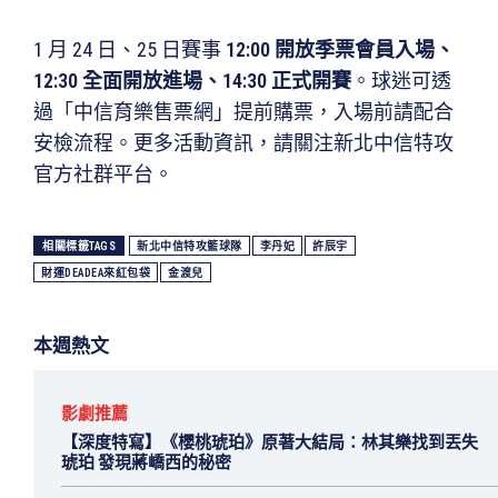
1 月 24 日、25 日賽事
12:00 開放季票會員入場、
12:30 全面開放進場、14:30 正式開賽
。球迷可透
過「中信育樂售票網」提前購票，入場前請配合
安檢流程。更多活動資訊，請關注新北中信特攻
官方社群平台。
相關標籤TAGS
新北中信特攻籃球隊
李丹妃
許辰宇
財運DEADEA來紅包袋
金渡兒
本週熱文
影劇推薦
【深度特寫】《櫻桃琥珀》原著大結局：林其樂找到丟失
琥珀 發現蔣嶠西的秘密