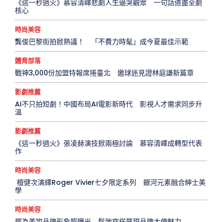
《這一秒過火》慕容清嶧悲劇人生逼哭觀眾 一句話道盡全劇
核心
時尚美容
龔俊巴黎街拍掀熱議！ 「不費力時髦」成今夏最佳示範
體育部落
戰神3,000份加盟特報席捲臺北 邀球迷見證林庭謙新篇章
影劇推薦
AI不只拍短劇！中國布局AI電影新時代 影視人才需求同步升
溫
影劇推薦
《這一秒過火》張凌赫演技掀兩極討論 慕容清嶧成轉型代表
作
時尚美容
檀健次演繹Roger Vivier七夕限定系列 銀河元素融合紳士美
學
時尚美容
鄧為美妝品牌形象照曝光 鬆弛穿搭展現品牌大使魅力