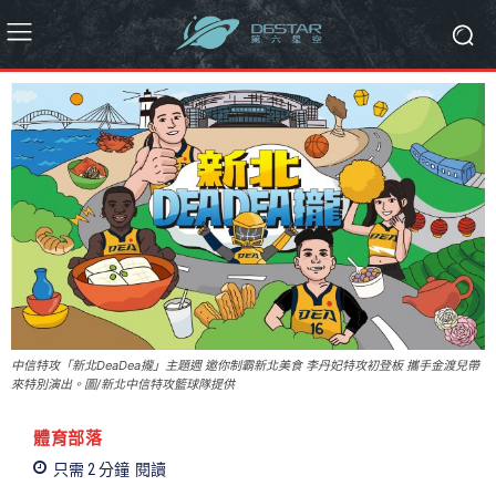
中信特攻「新北DeaDea攏」主題週 邀你制霸新北美食 李丹妃特攻初登板 攜手金渡兒帶
來特別演出。圖/新北中信特攻籃球隊提供
體育部落
只需 2
分鐘
閱讀