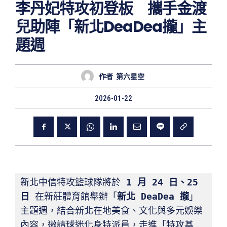
李丹妃特攻初登板 攜手金渡
兒助陣「新北DeaDea攏」主
題週
作者
第六星空
2026-01-22
新北中信特攻籃球隊將於 
1 月 24 日、25 
日
 在新莊體育館舉辦「
新北 DeaDea 攏
」
主題週，結合新北在地美食、文化與多元娛樂
內容，邀請球迷化身特派員，走進「特攻基