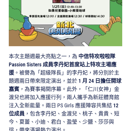
本次主題週最大亮點之一，為
中信特攻啦啦隊
Passion Sisters 成員李丹妃首度站上特攻主場應
援
。被譽為「超級隊長」的李丹妃，將分別於主
題週兩日帶來限定演出，並於
1 月 24 日擔任開球
嘉賓
，為賽事揭開序幕。此外，「仁川女神」金
渡兒也將加入應援行列，兩人攜手為新莊體育館
注入全新能量。兩日 PS Girls 應援陣容共集結
12
位成員
，包含李丹妃、金渡兒、桃子、貴貴、短
今、夏蕾、小迪、君白、盈瑩、少鹽、莎莎與
瑄，帶來滿場熱力演出。