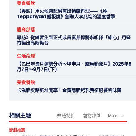
美食餐飲
【專訪】用火候與記憶煎出情感料理——《極
Teppanyaki 鐵板燒》創辦人李兆均的溫度哲學
體育部落
專訪》從練習生到正式成員富邦悍將啦啦隊「維心」用堅
持舞出亮眼舞台
生活命理
【乙巳年流月運勢分析～甲申月．驛馬動象月】2025年8
月7日～9月7日(下)
美食餐飲
卡滋脆皮豬新址開幕！金黃酥脆烤乳豬征服饕客味蕾
相關主題
媒體特推
寵物部落
More
影劇推薦