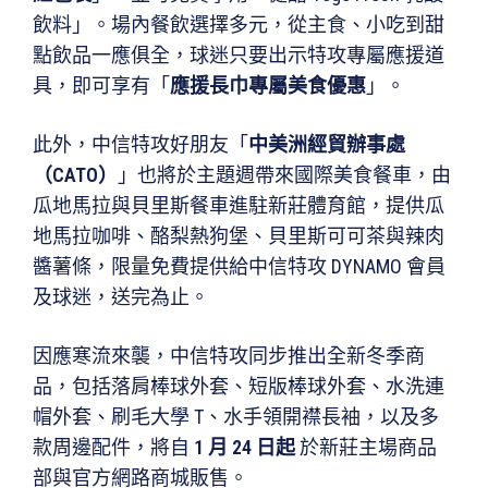
飲料」。場內餐飲選擇多元，從主食、小吃到甜
點飲品一應俱全，球迷只要出示特攻專屬應援道
具，即可享有「
應援長巾專屬美食優惠
」。
此外，中信特攻好朋友「
中美洲經貿辦事處
（CATO）
」也將於主題週帶來國際美食餐車，由
瓜地馬拉與貝里斯餐車進駐新莊體育館，提供瓜
地馬拉咖啡、酪梨熱狗堡、貝里斯可可茶與辣肉
醬薯條，限量免費提供給中信特攻 DYNAMO 會員
及球迷，送完為止。
因應寒流來襲，中信特攻同步推出全新冬季商
品，包括落肩棒球外套、短版棒球外套、水洗連
帽外套、刷毛大學 T、水手領開襟長袖，以及多
款周邊配件，將自
1 月 24 日起
於新莊主場商品
部與官方網路商城販售。