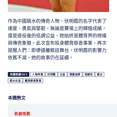
作為中國跳水的傳奇人物，伏明霞的名字代表了
速度、勇氣與堅韌。無論是賽場上的輝煌成績，
還是退役後的低調公益，她始終是體育界的榜樣
與傳奇象徵。此次宣布投身體育慈善事業，再次
提醒人們：即便遠離競技舞台，伏明霞的影響力
依舊不減，她的故事仍在延續。
相關標籤TAGS
人物特寫
伏明霞
公益
奧運金牌
梁錦松
跳水
跳水女皇
體育慈善事業
本週熱文
影劇推薦