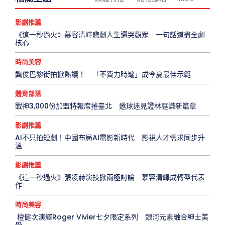
影劇推薦
《這一秒過火》慕容清嶧悲劇人生逼哭觀眾 一句話道盡全劇
核心
時尚美容
龔俊巴黎街拍掀熱議！ 「不費力時髦」成今夏最佳示範
體育部落
戰神3,000份加盟特報席捲臺北 邀球迷見證林庭謙新篇章
影劇推薦
AI不只拍短劇！中國布局AI電影新時代 影視人才需求同步升
溫
影劇推薦
《這一秒過火》張凌赫演技掀兩極討論 慕容清嶧成轉型代表
作
時尚美容
檀健次演繹Roger Vivier七夕限定系列 銀河元素融合紳士美