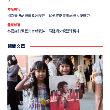
學
時尚美容
鄧為美妝品牌形象照曝光 鬆弛穿搭展現品牌大使魅力
體育部落
林庭謙加盟臺北台新戰神 盼延續父親籃球精神
相關文章