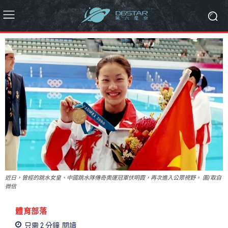
近日，曾經的跳水女皇、中國跳水隊傳奇奧運冠軍伏明霞，再次進入公眾視野。 圖/取自
微信
體育部落
只需 2
分鐘
閱讀