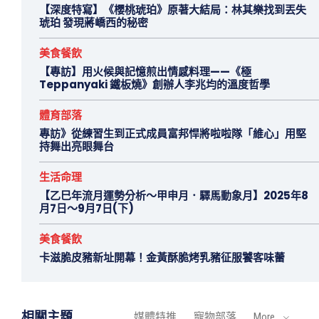
【深度特寫】《櫻桃琥珀》原著大結局：林其樂找到丟失
琥珀 發現蔣嶠西的秘密
美食餐飲
【專訪】用火候與記憶煎出情感料理——《極
Teppanyaki 鐵板燒》創辦人李兆均的溫度哲學
體育部落
專訪》從練習生到正式成員富邦悍將啦啦隊「維心」用堅
持舞出亮眼舞台
生活命理
【乙巳年流月運勢分析～甲申月．驛馬動象月】2025年8
月7日～9月7日(下)
美食餐飲
卡滋脆皮豬新址開幕！金黃酥脆烤乳豬征服饕客味蕾
相關主題
媒體特推
寵物部落
More