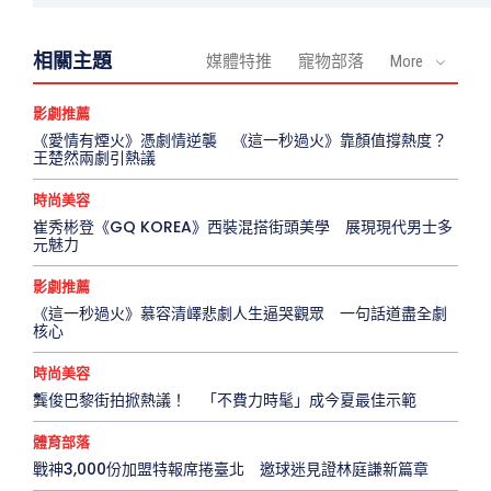
相關主題
媒體特推
寵物部落
More
影劇推薦
《愛情有煙火》憑劇情逆襲 《這一秒過火》靠顏值撐熱度？
王楚然兩劇引熱議
時尚美容
崔秀彬登《GQ KOREA》西裝混搭街頭美學 展現現代男士多
元魅力
影劇推薦
《這一秒過火》慕容清嶧悲劇人生逼哭觀眾 一句話道盡全劇
核心
時尚美容
龔俊巴黎街拍掀熱議！ 「不費力時髦」成今夏最佳示範
體育部落
戰神3,000份加盟特報席捲臺北 邀球迷見證林庭謙新篇章