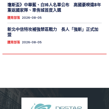
瓊斯盃》中華藍、白16人名單公布 高國豪暌違8年
重返國家隊、車侑城首度入選
體育部落
2026-08-05
新北中信特攻補強禁區戰力 長人「強斯」正式加
盟
體育部落
2026-08-05