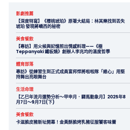
影劇推薦
【深度特寫】《櫻桃琥珀》原著大結局：林其樂找到丟失
琥珀 發現蔣嶠西的秘密
美食餐飲
【專訪】用火候與記憶煎出情感料理——《極
Teppanyaki 鐵板燒》創辦人李兆均的溫度哲學
體育部落
專訪》從練習生到正式成員富邦悍將啦啦隊「維心」用堅
持舞出亮眼舞台
生活命理
【乙巳年流月運勢分析～甲申月．驛馬動象月】2025年8
月7日～9月7日(下)
美食餐飲
卡滋脆皮豬新址開幕！金黃酥脆烤乳豬征服饕客味蕾