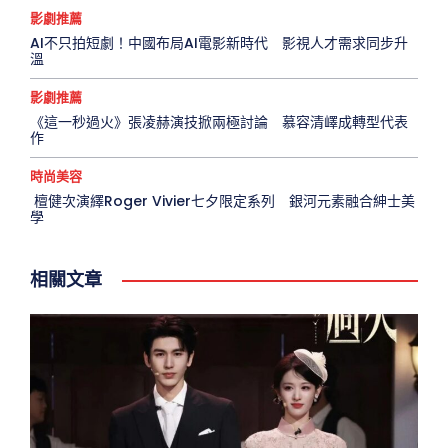
影劇推薦
AI不只拍短劇！中國布局AI電影新時代 影視人才需求同步升
溫
影劇推薦
《這一秒過火》張凌赫演技掀兩極討論 慕容清嶧成轉型代表
作
時尚美容
檀健次演繹Roger Vivier七夕限定系列 銀河元素融合紳士美
學
相關文章