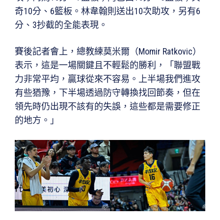
奇10分、6籃板。林韋翰則送出10次助攻，另有6
分、3抄截的全能表現。
賽後記者會上，總教練莫米爾（Momir Ratkovic）
表示，這是一場關鍵且不輕鬆的勝利，「聯盟戰
力非常平均，贏球從來不容易。上半場我們進攻
有些猶豫，下半場透過防守轉換找回節奏，但在
領先時仍出現不該有的失誤，這些都是需要修正
的地方。」