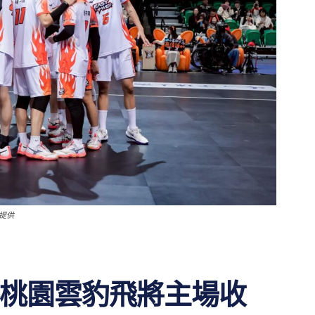
提供
桃園雲豹飛將主場收