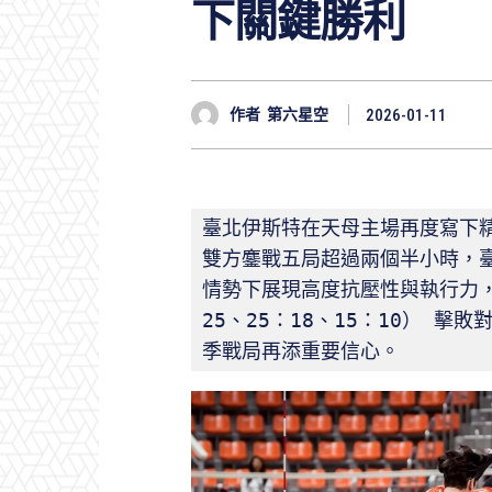
下關鍵勝利
作者
第六星空
2026-01-11
臺北伊斯特在天母主場再度寫下
雙方鏖戰五局超過兩個半小時，
情勢下展現高度抗壓性與執行力，最
25、25：18、15：10） 
季戰局再添重要信心。