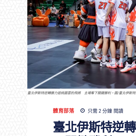
臺北伊斯特逆轉勝力退桃園雲豹飛將 主場奪下關鍵勝利。圖/臺北伊斯特
體育部落
只需 2
分鐘
閱讀
臺北伊斯特逆轉