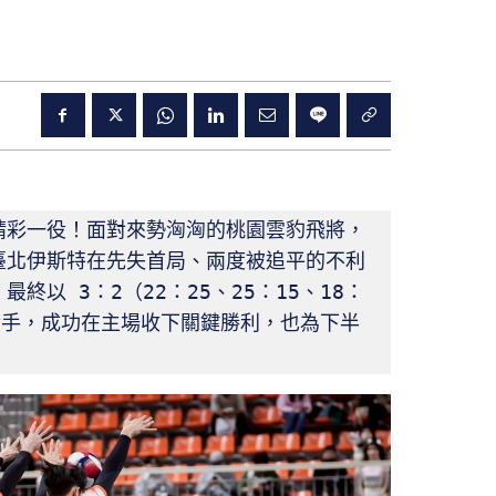
精彩一役！面對來勢洶洶的桃園雲豹飛將，
臺北伊斯特在先失首局、兩度被追平的不利
終以 3：2（22：25、25：15、18：
擊敗對手，成功在主場收下關鍵勝利，也為下半