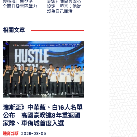
製造機」迪亞洛
骨頭》陳異最虐心
全面升級禁區戰力
設定 坦言：他從
沒為自己而活
相關文章
瓊斯盃》中華藍、白16人名單
公布 高國豪暌違8年重返國
家隊、車侑城首度入選
體育部落
2026-08-05