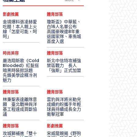
影劇推薦
體育部落
金靖爆料張凌赫愛
瓊斯盃》中華藍、
吃醋！本人親上火
白16人名單公布
線「怎麼可能，呵
高國豪暌違8年重
呵」
返國家隊、車侑城
首度入選
時尚美容
體育部落
嚴浩翔新歌《Cold
新北中信特攻補強
Blooded》紅髮搭
禁區戰力 長人
暗黑時裝掀話題
「強斯」正式加盟
先鋒美學詮釋冷冽
魅力
體育部落
體育部落
林秉聖表達離隊意
雲豹與洋將米勒完
願 臺北戰神與洋
成續約盼攜手年輕
基工程達成買斷協
球員持續成長全力
議
衝擊冠軍
體育部落
影劇推薦
攻城獅補進「雙十
宋威龍親揭《野狗