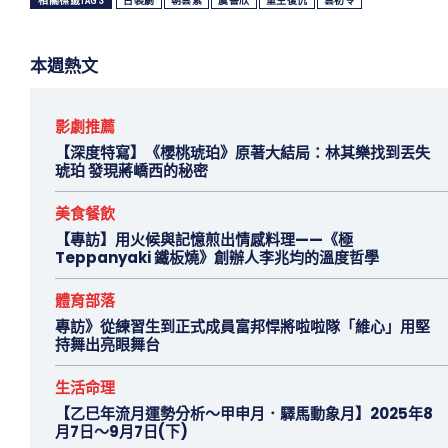
相關標籤TAGS
古裝劇
朝雲紫
虞書欣
重生復仇
雲初令
本週熱文
影劇推薦
【深度特寫】《櫻桃琥珀》原著大結局：林其樂找到丟失
琥珀 發現蔣嶠西的秘密
美食餐飲
【專訪】用火候與記憶煎出情感料理——《極
Teppanyaki 鐵板燒》創辦人李兆均的溫度哲學
體育部落
專訪》從練習生到正式成員富邦悍將啦啦隊「維心」用堅
持舞出亮眼舞台
生活命理
【乙巳年流月運勢分析～甲申月．驛馬動象月】2025年8
月7日～9月7日(下)