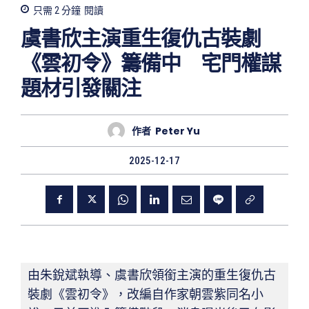
只需 2
分鐘
閱讀
虞書欣主演重生復仇古裝劇
《雲初令》籌備中 宅門權謀
題材引發關注
作者
Peter Yu
2025-12-17
由朱銳斌執導、虞書欣領銜主演的重生復仇古
裝劇《雲初令》，改編自作家朝雲紫同名小