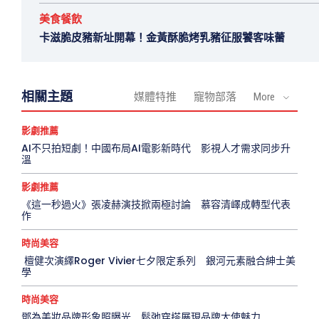
美食餐飲
卡滋脆皮豬新址開幕！金黃酥脆烤乳豬征服饕客味蕾
相關主題
媒體特推
寵物部落
More
影劇推薦
AI不只拍短劇！中國布局AI電影新時代 影視人才需求同步升
溫
影劇推薦
《這一秒過火》張凌赫演技掀兩極討論 慕容清嶧成轉型代表
作
時尚美容
檀健次演繹Roger Vivier七夕限定系列 銀河元素融合紳士美
學
時尚美容
鄧為美妝品牌形象照曝光 鬆弛穿搭展現品牌大使魅力