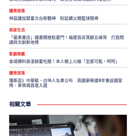
體育部落
林庭謙加盟臺北台新戰神 盼延續父親籃球精神
居家生活
「最美書店」鐘書閣進駐廈門！福建首店落腳五緣灣 打造閱
讀與文創新地標
影劇推薦
金靖爆料張凌赫愛吃醋！本人親上火線「怎麼可能，呵呵」
體育部落
瓊斯盃》中華藍、白16人名單公布 高國豪暌違8年重返國家
隊、車侑城首度入選
相關文章