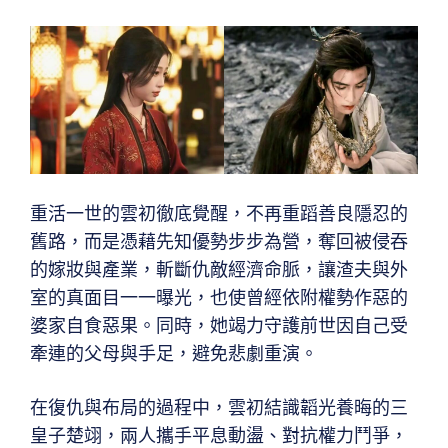
重活一世的雲初徹底覺醒，不再重蹈善良隱忍的
舊路，而是憑藉先知優勢步步為營，奪回被侵吞
的嫁妝與產業，斬斷仇敵經濟命脈，讓渣夫與外
室的真面目一一曝光，也使曾經依附權勢作惡的
婆家自食惡果。同時，她竭力守護前世因自己受
牽連的父母與手足，避免悲劇重演。
在復仇與布局的過程中，雲初結識韜光養晦的三
皇子楚翊，兩人攜手平息動盪、對抗權力鬥爭，