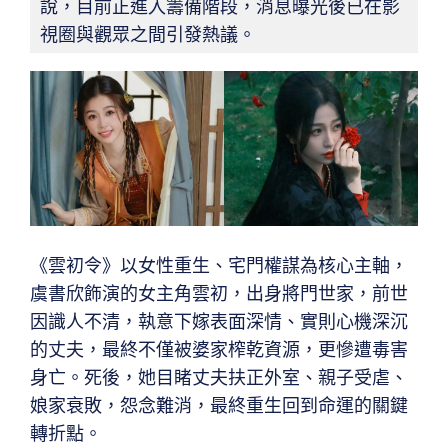
說，目前正進入籌備階段，消息曝光後已在影
視圈與觀眾之間引發熱議。
《雲初令》以女性重生、宅門權謀為核心主軸，
虞書欣飾演的女主角雲初，出身將門世家，前世
因識人不清，執意下嫁表面深情、實則心機深沉
的丈夫，最終不僅被婆家榨乾資源，更慘遭毒害
身亡。死後，她目睹丈夫扶正外室、親子受虐、
娘家衰敗，怨念難消，最終重生回到命運的關鍵
轉折點。