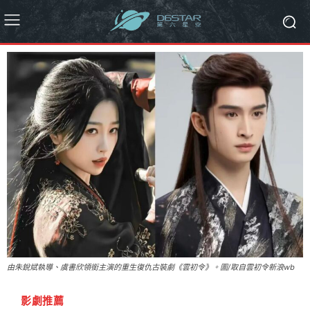
由朱銳斌執導、虞書欣領銜主演的重生復仇古裝劇《雲初令》。圖/取自雲初令新浪wb
影劇推薦