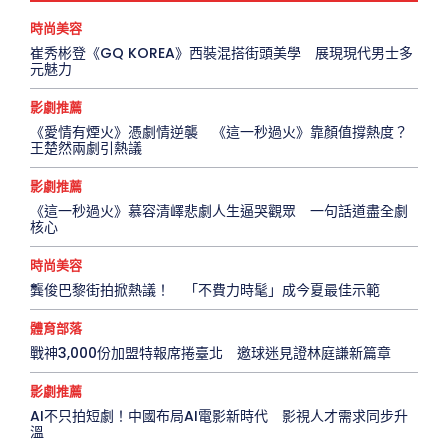
時尚美容
崔秀彬登《GQ KOREA》西裝混搭街頭美學 展現現代男士多
元魅力
影劇推薦
《愛情有煙火》憑劇情逆襲 《這一秒過火》靠顏值撐熱度？
王楚然兩劇引熱議
影劇推薦
《這一秒過火》慕容清嶧悲劇人生逼哭觀眾 一句話道盡全劇
核心
時尚美容
龔俊巴黎街拍掀熱議！ 「不費力時髦」成今夏最佳示範
體育部落
戰神3,000份加盟特報席捲臺北 邀球迷見證林庭謙新篇章
影劇推薦
AI不只拍短劇！中國布局AI電影新時代 影視人才需求同步升
溫