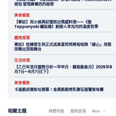
琥珀 發現蔣嶠西的秘密
美食餐飲
【專訪】用火候與記憶煎出情感料理——《極
Teppanyaki 鐵板燒》創辦人李兆均的溫度哲學
體育部落
專訪》從練習生到正式成員富邦悍將啦啦隊「維心」用堅
持舞出亮眼舞台
生活命理
【乙巳年流月運勢分析～甲申月．驛馬動象月】2025年8
月7日～9月7日(下)
美食餐飲
卡滋脆皮豬新址開幕！金黃酥脆烤乳豬征服饕客味蕾
相關主題
媒體特推
寵物部落
More