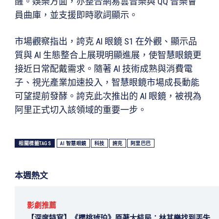
醒。娛樂方面，亦整合網易雲音樂與 QQ 音樂會
員曲庫，並支援即時歌詞顯示。
市場觀察指出，誇克 AI 眼鏡 S1 在外觀、顯示品
質與 AI 生態整合上展現明顯進展，使智慧眼鏡更
接近日常配戴需求。隨著 AI 技術成熟與消費電
子、視光產業加速投入，智慧眼鏡市場成長動能
可望提前發酵。誇克此次推出的 AI 眼鏡，被視為
阿里正式切入該領域的重要一步。
相關標籤TAGS
AI 智慧眼鏡
科技
誇克
阿里巴巴
本週熱文
影劇推薦
【深度特寫】《櫻桃琥珀》原著大結局：林其樂找到丟失