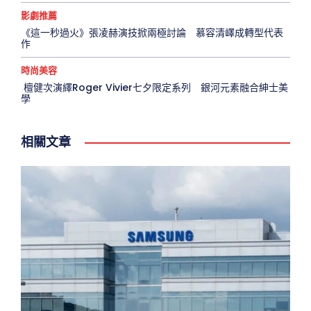
影劇推薦
《這一秒過火》張凌赫演技掀兩極討論 慕容清嶧成轉型代表
作
時尚美容
檀健次演繹Roger Vivier七夕限定系列 銀河元素融合紳士美
學
相關文章