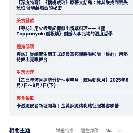
【深度特寫】《櫻桃琥珀》原著大結局：林其樂找到丟失
琥珀 發現蔣嶠西的秘密
美食餐飲
【專訪】用火候與記憶煎出情感料理——《極
Teppanyaki 鐵板燒》創辦人李兆均的溫度哲學
體育部落
專訪》從練習生到正式成員富邦悍將啦啦隊「維心」用堅
持舞出亮眼舞台
生活命理
【乙巳年流月運勢分析～甲申月．驛馬動象月】2025年8
月7日～9月7日(下)
美食餐飲
卡滋脆皮豬新址開幕！金黃酥脆烤乳豬征服饕客味蕾
相關主題
媒體特推
寵物部落
More