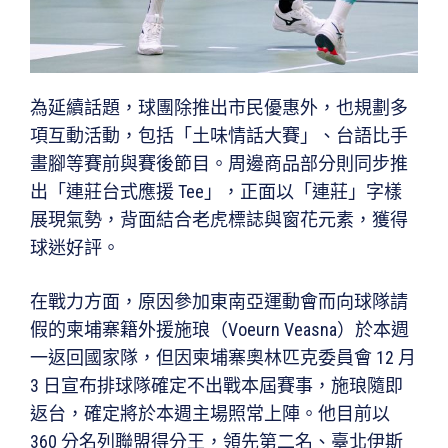
為延續話題，球團除推出市民優惠外，也規劃多
項互動活動，包括「土味情話大賽」、台語比手
畫腳等賽前與賽後節目。周邊商品部分則同步推
出「連莊台式應援 Tee」，正面以「連莊」字樣
展現氣勢，背面結合老虎標誌與窗花元素，獲得
球迷好評。
在戰力方面，原因參加東南亞運動會而向球隊請
假的柬埔寨籍外援施琅（Voeurn Veasna）於本週
一返回國家隊，但因柬埔寨奧林匹克委員會 12 月
3 日宣布排球隊確定不出戰本屆賽事，施琅隨即
返台，確定將於本週主場照常上陣。他目前以
360 分名列聯盟得分王，領先第二名、臺北伊斯