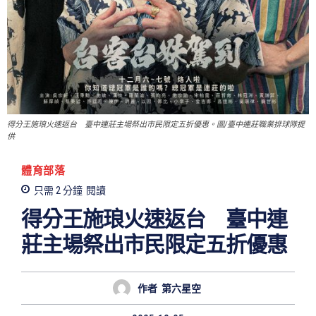
得分王施琅火速返台 臺中連莊主場祭出市民限定五折優惠。圖/臺中連莊職業排球隊提
供
體育部落
只需 2
分鐘
閱讀
得分王施琅火速返台 臺中連
莊主場祭出市民限定五折優惠
作者
第六星空