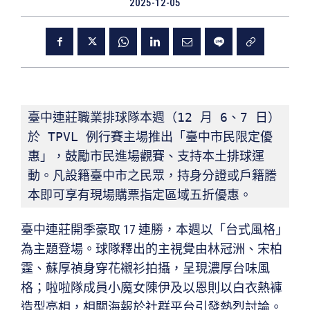
2025-12-05
臺中連莊職業排球隊本週（12 月 6、7 日）
於 TPVL 例行賽主場推出「臺中市民限定優
惠」，鼓勵市民進場觀賽、支持本土排球運
動。凡設籍臺中市之民眾，持身分證或戶籍謄
本即可享有現場購票指定區域五折優惠。
臺中連莊開季豪取 17 連勝，本週以「台式風格」
為主題登場。球隊釋出的主視覺由林冠洲、宋柏
霆、蘇厚禎身穿花襯衫拍攝，呈現濃厚台味風
格；啦啦隊成員小魔女陳伊及以恩則以白衣熱褲
造型亮相，相關海報於社群平台引發熱烈討論。