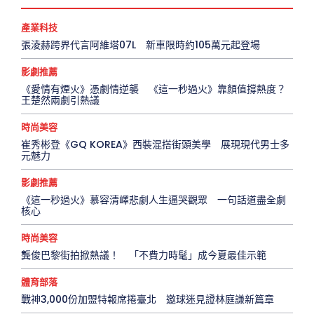
產業科技
張淩赫跨界代言阿維塔07L 新車限時約105萬元起登場
影劇推薦
《愛情有煙火》憑劇情逆襲 《這一秒過火》靠顏值撐熱度？
王楚然兩劇引熱議
時尚美容
崔秀彬登《GQ KOREA》西裝混搭街頭美學 展現現代男士多
元魅力
影劇推薦
《這一秒過火》慕容清嶧悲劇人生逼哭觀眾 一句話道盡全劇
核心
時尚美容
龔俊巴黎街拍掀熱議！ 「不費力時髦」成今夏最佳示範
體育部落
戰神3,000份加盟特報席捲臺北 邀球迷見證林庭謙新篇章