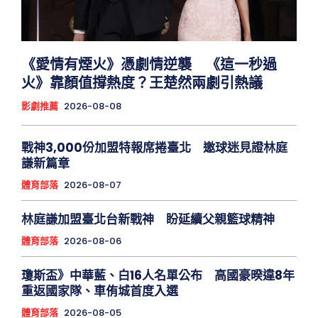
《愛情有煙火》憑劇情逆襲 《這一秒過
火》靠顏值撐熱度？王楚然兩劇引熱議
影劇推薦
2026-08-08
戰神3,000份加盟特報席捲臺北 邀球迷見證林庭
謙新篇章
體育部落
2026-08-07
林庭謙加盟臺北台新戰神 盼延續父親籃球精神
體育部落
2026-08-06
瓊斯盃》中華藍、白16人名單公布 高國豪暌違8年
重返國家隊、車侑城首度入選
體育部落
2026-08-05