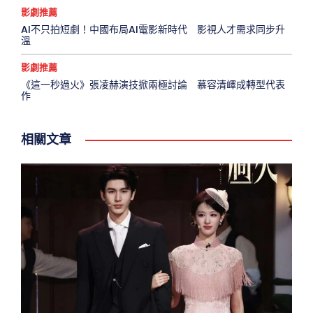
影劇推薦
AI不只拍短劇！中國布局AI電影新時代 影視人才需求同步升
溫
影劇推薦
《這一秒過火》張凌赫演技掀兩極討論 慕容清嶧成轉型代表
作
相關文章