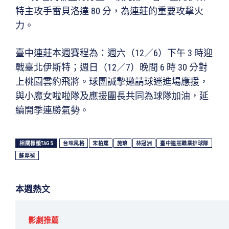
特主攻手雷貝洛達 80 分，為連莊的重要攻擊火
力。
臺中連莊本週賽程為：週六（12／6）下午 3 時迎
戰臺北伊斯特；週日（12／7）晚間 6 時 30 分對
上桃園雲豹飛將。球團誠摯邀請球迷進場應援，
與小魔女啦啦隊及應援團長共同為球隊加油，延
續開季連勝氣勢。
相關標籤TAGS
台味風格
宋柏霆
施琅
林冠洲
臺中連莊職業排球隊
蘇厚禎
本週熱文
影劇推薦