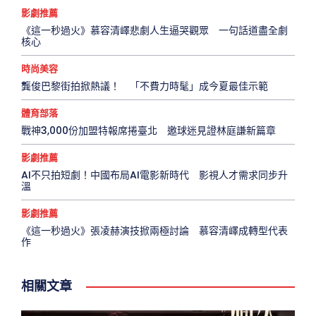
影劇推薦
《這一秒過火》慕容清嶧悲劇人生逼哭觀眾 一句話道盡全劇
核心
時尚美容
龔俊巴黎街拍掀熱議！ 「不費力時髦」成今夏最佳示範
體育部落
戰神3,000份加盟特報席捲臺北 邀球迷見證林庭謙新篇章
影劇推薦
AI不只拍短劇！中國布局AI電影新時代 影視人才需求同步升
溫
影劇推薦
《這一秒過火》張凌赫演技掀兩極討論 慕容清嶧成轉型代表
作
相關文章