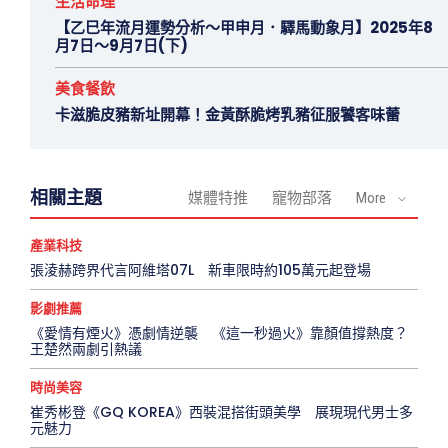
生活命理
【乙巳年流月運勢分析～甲申月．驛馬動象月】2025年8
月7日～9月7日(下)
美食餐飲
卡滋脆皮豬新址開幕！金黃酥脆烤乳豬征服饕客味蕾
相關主題
媒體特推
寵物部落
More
產業科技
張淩赫跨界代言阿維塔07L 新車限時約105萬元起登場
影劇推薦
《愛情有煙火》憑劇情逆襲 《這一秒過火》靠顏值撐熱度？
王楚然兩劇引熱議
時尚美容
崔秀彬登《GQ KOREA》西裝混搭街頭美學 展現現代男士多
元魅力