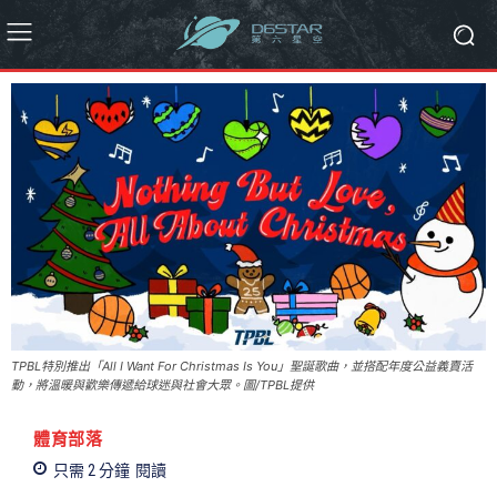
TPBL特別推出「All I Want For Christmas Is You」聖誕歌曲，並搭配年度公益義賣活
動，將溫暖與歡樂傳遞給球迷與社會大眾。圖/TPBL提供
體育部落
只需 2
分鐘
閱讀