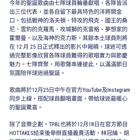
今年的聖誕歌曲由七隊球員輪番獻唱，各隊皆派
出三位代表，並各自留下最具特色的洋將開金
口，包括戰神的洛夫頓、特攻的飛克、國王的桑
尼、雲豹的克羅馬、攻城獅的克雷格、夢想家的
霍爾曼，以及海神的克力斯。其餘本土球員則將
在 12 月 25 日正式釋出的影片中揭曉，球迷可透
過完整影像欣賞各隊球員難得的歌唱實力與節慶
魅力。七隊齊聚，用歌聲串連彼此，以滿滿節日
氛圍陪伴球迷過聖誕。
歌曲將於12月25日中午在官方YouTube及Instagram
同步上線，搭配球員翻唱畫面，帶給球迷最暖心
的聖誕驚喜。
除了音樂企劃，TPBL也將於12月18日在官方節目
HOTTAKES結束後舉辦直播義賣活動，林冠綸、胡