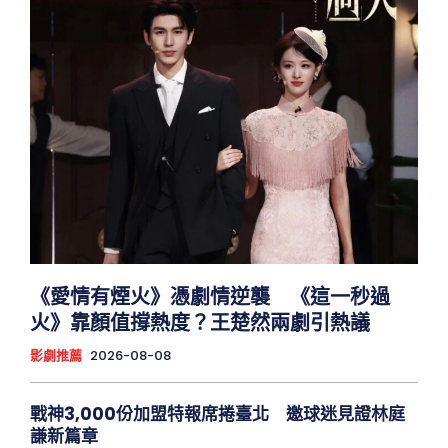
《愛情有煙火》憑劇情逆襲 《這一秒過
火》靠顏值撐熱度？王楚然兩劇引熱議
影劇推薦
2026-08-08
戰神3,000份加盟特報席捲臺北 邀球迷見證林庭
謙新篇章