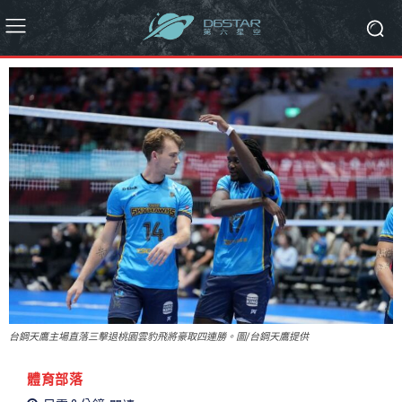
台鋼天鷹主場直落三擊退桃園雲豹飛將豪取四連勝。圖/台鋼天鷹提供
體育部落