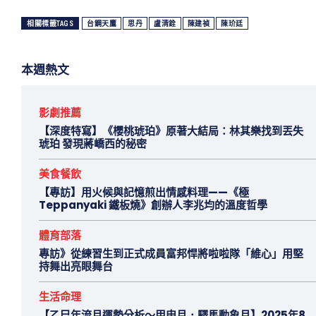
相關標籤TAGS
台鋼天鷹
思丹
盧清銓
陳建禎
陳玠廷
本週熱文
影劇推薦
【深度特寫】《櫻桃琥珀》原著大結局：林其樂找到丟失
琥珀 發現蔣嶠西的秘密
美食餐飲
【專訪】用火候與記憶煎出情感料理——《極
Teppanyaki 鐵板燒》創辦人李兆均的溫度哲學
體育部落
專訪》從練習生到正式成員富邦悍將啦啦隊「維心」用堅
持舞出亮眼舞台
生活命理
【乙巳年流月運勢分析～甲申月．驛馬動象月】2025年8