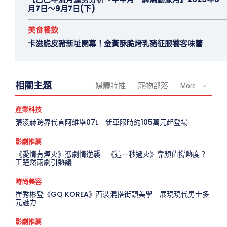
月7日～9月7日(下)
美食餐飲
卡滋脆皮豬新址開幕！金黃酥脆烤乳豬征服饕客味蕾
相關主題
媒體特推
寵物部落
More
產業科技
張淩赫跨界代言阿維塔07L 新車限時約105萬元起登場
影劇推薦
《愛情有煙火》憑劇情逆襲 《這一秒過火》靠顏值撐熱度？
王楚然兩劇引熱議
時尚美容
崔秀彬登《GQ KOREA》西裝混搭街頭美學 展現現代男士多
元魅力
影劇推薦