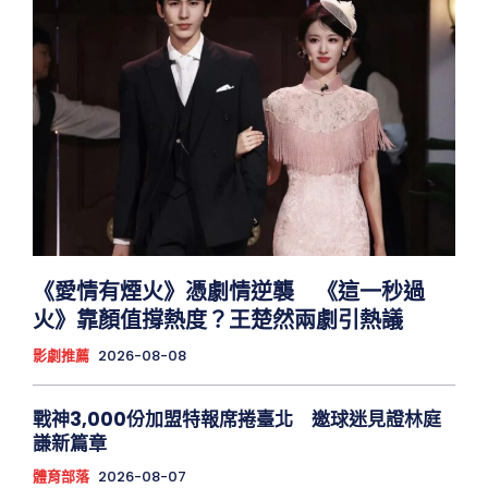
《愛情有煙火》憑劇情逆襲 《這一秒過
火》靠顏值撐熱度？王楚然兩劇引熱議
影劇推薦
2026-08-08
戰神3,000份加盟特報席捲臺北 邀球迷見證林庭
謙新篇章
體育部落
2026-08-07