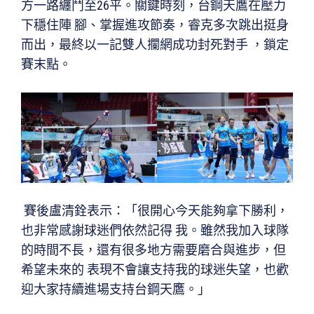
方一路纏鬥至26平。關鍵時刻，台鋼天鷹在壓力
下穩住陣 腳、掌握進攻節奏，睿克多次跳出挺身
而出，最終以一記雙人攔網成功封死對手 ，鎖定
賽末點。
賽後盧清銓表示：「很開心今天能夠拿下勝利，
也非常感謝球迷們依然記得 我。雖然我加入球隊
的時間不長，還有很多地方需要磨合與進步，但
希望未來的 表現不會讓支持我的球迷失望，也歡
迎大家持續進場支持台鋼天鷹。」