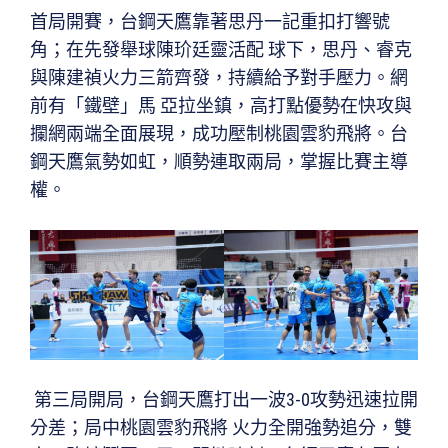
首局開賽，台鋼天鷹靠著思丹一記重扣打響號
角；在先發舉球陳玠廷靈活配 球下，思丹、睿克
與陳建禎火力三箭齊發，持續給予對手壓力。網
前有「鐵壁」馬 亞拉坐鎮，高打點優勢在快攻與
攔網兩端全面展現，成功壓制桃園雲豹飛將。台
鋼天鷹氣勢如虹，順勢連取兩局，掌握比賽主導
權。
第三局開局，台鋼天鷹打出一波3-0攻勢迅速拉開
分差；局中桃園雲豹飛將 火力全開強勢追分，雙