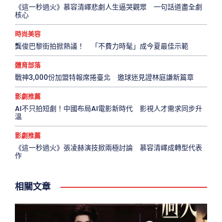
《這一秒過火》慕容清嶧悲劇人生逼哭觀眾 一句話道盡全劇
核心
時尚美容
龔俊巴黎街拍掀熱議！ 「不費力時髦」成今夏最佳示範
體育部落
戰神3,000份加盟特報席捲臺北 邀球迷見證林庭謙新篇章
影劇推薦
AI不只拍短劇！中國布局AI電影新時代 影視人才需求同步升
溫
影劇推薦
《這一秒過火》張凌赫演技掀兩極討論 慕容清嶧成轉型代表
作
相關文章