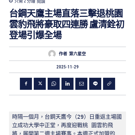
只需 2
分鐘
閱讀
台鋼天鷹主場直落三擊退桃園
雲豹飛將豪取四連勝 盧清銓初
登場引爆全場
作者
第六星空
2025-11-29
時隔一個月，台鋼天鷹今（29）日重返主場國
立成功大學中正堂，再度迎戰桃 園雲豹飛
將，展開第二週主場賽事。本週正式加盟的