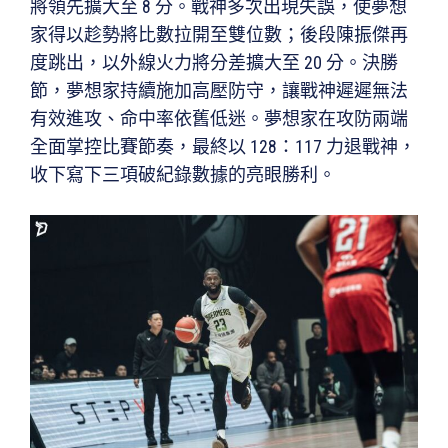
將領先擴大至 8 分。戰神多次出現失誤，使夢想
家得以趁勢將比數拉開至雙位數；後段陳振傑再
度跳出，以外線火力將分差擴大至 20 分。決勝
節，夢想家持續施加高壓防守，讓戰神遲遲無法
有效進攻、命中率依舊低迷。夢想家在攻防兩端
全面掌控比賽節奏，最終以 128：117 力退戰神，
收下寫下三項破紀錄數據的亮眼勝利。