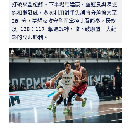
打破聯盟紀錄。下半場馬建豪、盧冠良與陳振
傑相繼發威，多次利用對手失誤將分差擴大至 
20 分，夢想家攻守全面掌控比賽節奏，最終
以 128：117 擊退戰神，收下破聯盟三大紀
錄的亮眼勝利。