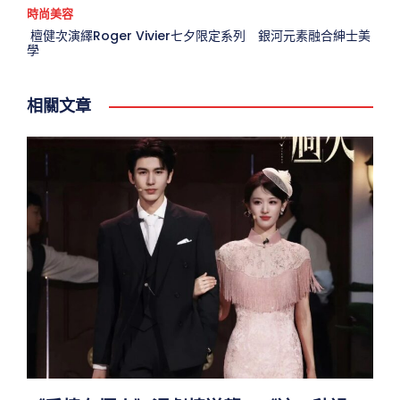
時尚美容
檀健次演繹Roger Vivier七夕限定系列 銀河元素融合紳士美
學
相關文章