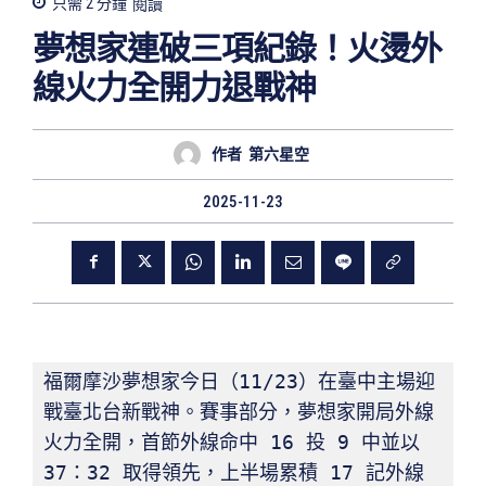
只需 2
分鐘
閱讀
夢想家連破三項紀錄！火燙外
線火力全開力退戰神
作者
第六星空
2025-11-23
福爾摩沙夢想家今日（11/23）在臺中主場迎
戰臺北台新戰神。賽事部分，夢想家開局外線
火力全開，首節外線命中 16 投 9 中並以 
37：32 取得領先，上半場累積 17 記外線