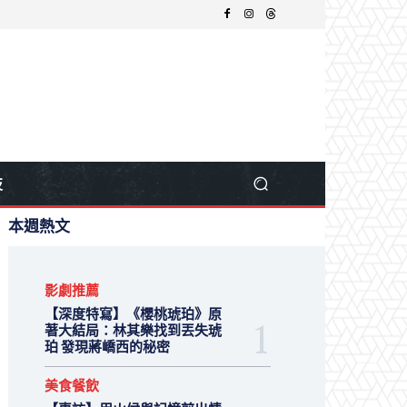
技
本週熱文
影劇推薦
【深度特寫】《櫻桃琥珀》原
著大結局：林其樂找到丟失琥
珀 發現蔣嶠西的秘密
美食餐飲