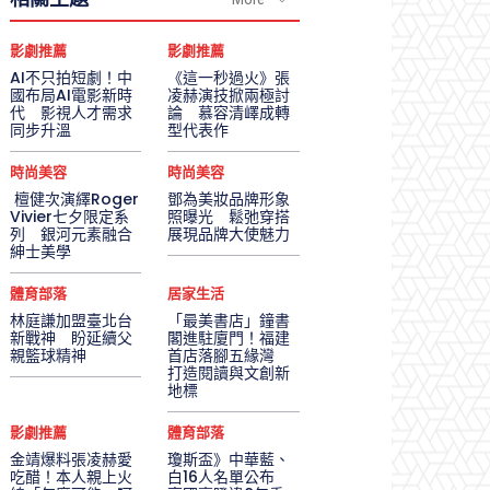
影劇推薦
影劇推薦
AI不只拍短劇！中
《這一秒過火》張
國布局AI電影新時
凌赫演技掀兩極討
代 影視人才需求
論 慕容清嶧成轉
同步升溫
型代表作
時尚美容
時尚美容
檀健次演繹Roger
鄧為美妝品牌形象
Vivier七夕限定系
照曝光 鬆弛穿搭
列 銀河元素融合
展現品牌大使魅力
紳士美學
體育部落
居家生活
林庭謙加盟臺北台
「最美書店」鐘書
新戰神 盼延續父
閣進駐廈門！福建
親籃球精神
首店落腳五緣灣
打造閱讀與文創新
地標
影劇推薦
體育部落
金靖爆料張凌赫愛
瓊斯盃》中華藍、
吃醋！本人親上火
白16人名單公布