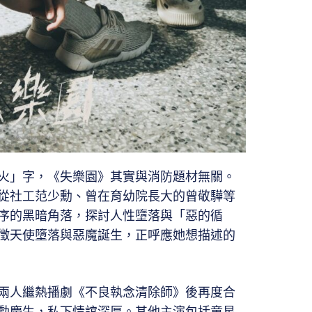
火」字，《失樂園》其實與消防題材無關。
從社工范少勳、曾在育幼院長大的曾敬驊等
序的黑暗角落，探討人性墮落與「惡的循
徵天使墮落與惡魔誕生，正呼應她想描述的
兩人繼熱播劇《不良執念清除師》後再度合
勳慶生，私下情誼深厚。其他主演包括童星