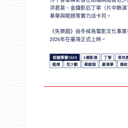
洪君昊、金鐘影后丁寧（片中飾演
韋華與睦媄等實力派卡司。
《失樂園》由冬候鳥電影文化事業
2026年在臺灣正式上映。
相關標籤TAGS
A類影展
丁寧
塔林
睦媄
范少勳
蔡銀娟
蘇韋華
陳俞