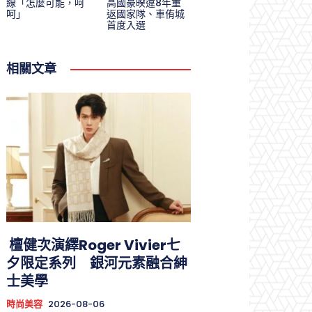
線「怎麼可能，呵
高國豪暌違8年重
呵」
返國家隊、車侑城
首度入選
相關文章
檀健次演繹Roger Vivier七
夕限定系列 銀河元素融合紳
士美學
時尚美容
2026-08-06