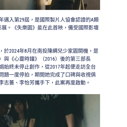
今年邁入第29屆，是國際製片人協會認證的A類
影展。《失樂園》能在此首映，備受國際影壇
於2024年8月在南投陳綢兒少家園開機，是
）與《心靈時鐘》（2016）後的第三部長
始終未停止創作，從2017年起便走訪全台
問題一度停拍，期間她完成了口碑與收視俱
李志薔、李怡芳攜手下，此案再度啟動。