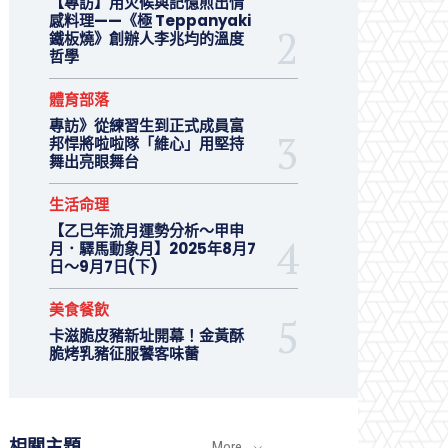
【專訪】用火候與記憶煎出情
感料理——《極 Teppanyaki
鐵板燒》創辦人李兆均的溫度
哲學
體育部落
專訪》從練習生到正式成員富
邦悍將啦啦隊「維心」用堅持
舞出亮眼舞台
生活命理
【乙巳年流月運勢分析～甲申
月．驛馬動象月】2025年8月7
日～9月7日(下)
美食餐飲
卡滋脆皮豬新址開幕！金黃酥
脆烤乳豬征服饕客味蕾
相關主題
More