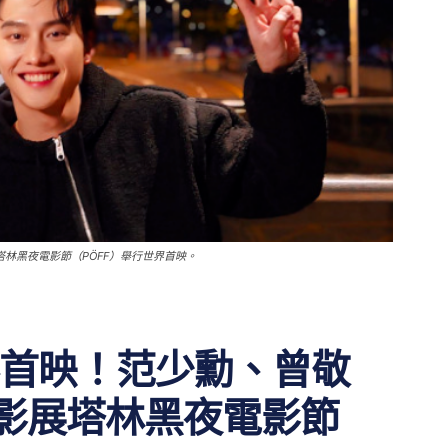
林黑夜電影節（PÖFF）舉行世界首映。
首映！范少勳、曾敬
影展塔林黑夜電影節