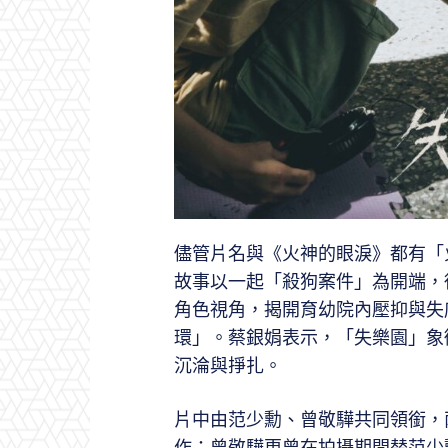
儘管片名與《火神的眼淚》都有「
故事以一起「殺狗案件」為開端，
角色視角，揭開育幼院內壓抑與失
環」。蔡銀娟表示，「失樂園」象
沉淪與掙扎。
片中由范少勳、曾敬驊共同領銜，
作；曾敬驊更曾在拍攝期間替范少