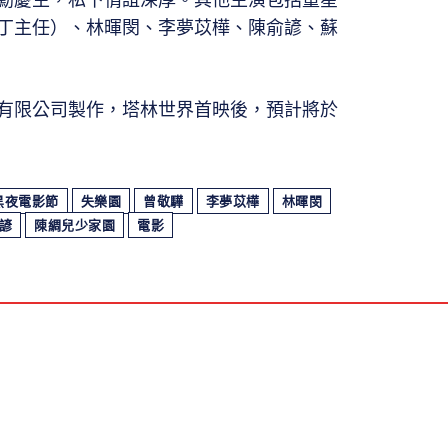
丁主任）、林暉閔、李夢苡樺、陳俞諺、蘇
有限公司製作，塔林世界首映後，預計將於
黑夜電影節
失樂園
曾敬驊
李夢苡樺
林暉閔
諺
陳綢兒少家園
電影