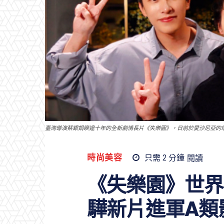
臺灣導演蔡銀娟睽違十年的全新劇情長片《失樂園》，日前於愛沙尼亞的塔
時尚美容
只需 2
分鐘
閱讀
《失樂園》世界
驊新片進軍A類