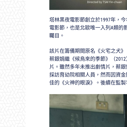
塔林黑夜電影節創立於1997年，
電影節，也是北歐唯一入列A類的
矚目。
該片在籌備期間原名《火宅之犬》，
蔡銀娟繼《候鳥來的季節》（2012
片。雖然多年未推出劇情片，蔡銀娟
採訪育幼院相關人員，然而因資金
佳的《火神的眼淚》。後續在監製