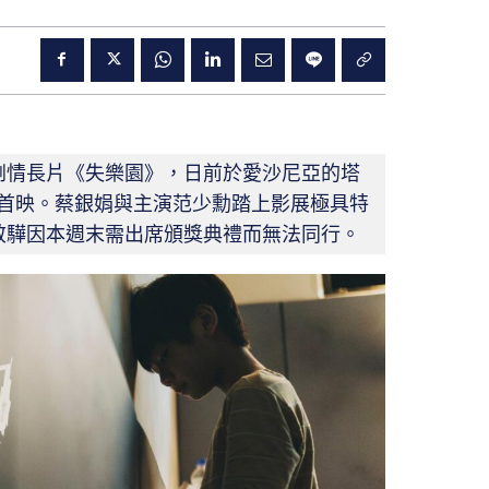
劇情長片《失樂園》，日前於愛沙尼亞的塔
界首映。蔡銀娟與主演范少勳踏上影展極具特
敬驊因本週末需出席頒獎典禮而無法同行。