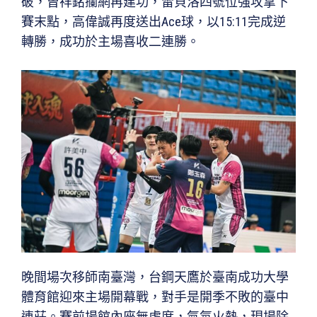
破，曾祥銘攔網再建功，雷貝洛四號位強攻拿下
賽末點，高偉誠再度送出Ace球，以15:11完成逆
轉勝，成功於主場喜收二連勝。
晚間場次移師南臺灣，台鋼天鷹於臺南成功大學
體育館迎來主場開幕戰，對手是開季不敗的臺中
連莊。賽前場館內座無虛席，氣氛火熱，現場除