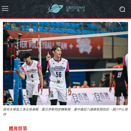
兩地主場皆上演五局激戰 臺北伊斯特逆轉奪勝 臺中連莊六連勝氣勢如虹。圖/TPVL提
供
體育部落