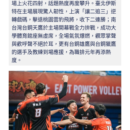
場上火花四射，話題熱度再度攀升。臺北伊斯
特在主場展現驚人韌性，上演「讓二追三」逆
轉戲碼，擊退桃園雲豹飛將，收下二連勝；南
台灣台鋼天鷹於主場開幕戰全力拚戰，成功大
學體育館座無虛席，全場氣氛爆燃，觀眾掌聲
與歡呼聲不絕於耳，更有台鋼雄鷹與台鋼獵鷹
的選手及教練到場應援，為職排元年再添熱
度。