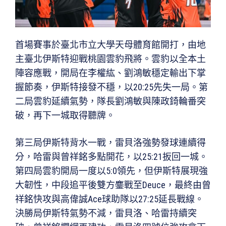
首場賽事於臺北市立大學天母體育館開打，由地
主臺北伊斯特迎戰桃園雲豹飛將。雲豹以全本土
陣容應戰，開局在李權紘、劉鴻敏穩定輸出下掌
握節奏，伊斯特接發不穩，以20:25先失一局。第
二局雲豹延續氣勢，隊長劉鴻敏與陳政錡輪番突
破，再下一城取得聽牌。
第三局伊斯特背水一戰，雷貝洛強勢發球連續得
分，哈雷與曾祥銘多點開花，以25:21扳回一城。
第四局雲豹開局一度以5:0領先，但伊斯特展現強
大韌性，中段追平後雙方鏖戰至Deuce，最終由曾
祥銘快攻與高偉誠Ace球助隊以27:25延長戰線。
決勝局伊斯特氣勢不減，雷貝洛、哈雷持續突