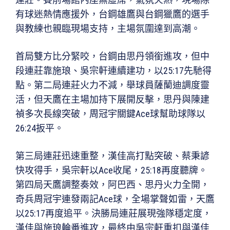
有球迷熱情應援外，台鋼雄鷹與台鋼獵鷹的選手
與教練也親臨現場支持，主場氛圍達到高潮。
首局雙方比分緊咬，台鋼由思丹領銜進攻，但中
段連莊靠施琅、吳宗軒連續建功，以25:17先馳得
點。第二局連莊火力不減，舉球員薩蘭迪調度靈
活，但天鷹在主場加持下展開反擊，思丹與陳建
禎多次長線突破，周冠宇關鍵Ace球幫助球隊以
26:24扳平。
第三局連莊迅速重整，漢佳高打點突破、蔡秉諺
快攻得手，吳宗軒以Ace收尾，25:18再度聽牌。
第四局天鷹調整奏效，阿巴西、思丹火力全開，
奇兵周冠宇連發兩記Ace球，全場掌聲如雷，天鷹
以25:17再度追平。決勝局連莊展現強隊穩定度，
漢佳與施琅輪番進攻，最終由吳宗軒重扣與漢佳