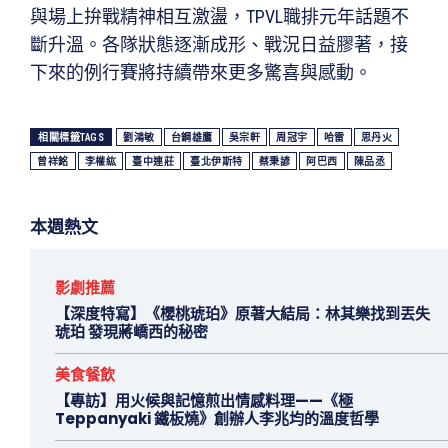
與場上拚戰精神相互激盪，TPVL職排元年話題不
斷升溫。各隊狀態逐漸成形、戰況日益膠著，接
下來的例行賽將持續帶來更多驚喜與感動。
相關標籤TAGS
劉鴻敏
台鋼雄鷹
吳宗軒
周冠宇
哈雷
思丹火
曾祥銘
李權紘
臺中連莊
臺北伊斯特
蔡秉諺
阿巴西
陳品丞
本週熱文
影劇推薦
【深度特寫】《櫻桃琥珀》原著大結局：林其樂找到丟失
琥珀 發現蔣嶠西的秘密
美食餐飲
【專訪】用火候與記憶煎出情感料理——《極
Teppanyaki 鐵板燒》創辦人李兆均的溫度哲學