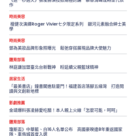
《這一秒過火》張凌赫演技掀兩極討論 慕容清嶧成轉型代表
作
時尚美容
檀健次演繹Roger Vivier七夕限定系列 銀河元素融合紳士美
學
時尚美容
鄧為美妝品牌形象照曝光 鬆弛穿搭展現品牌大使魅力
體育部落
林庭謙加盟臺北台新戰神 盼延續父親籃球精神
居家生活
「最美書店」鐘書閣進駐廈門！福建首店落腳五緣灣 打造閱
讀與文創新地標
影劇推薦
金靖爆料張凌赫愛吃醋！本人親上火線「怎麼可能，呵呵」
體育部落
瓊斯盃》中華藍、白16人名單公布 高國豪暌違8年重返國家
隊、車侑城首度入選