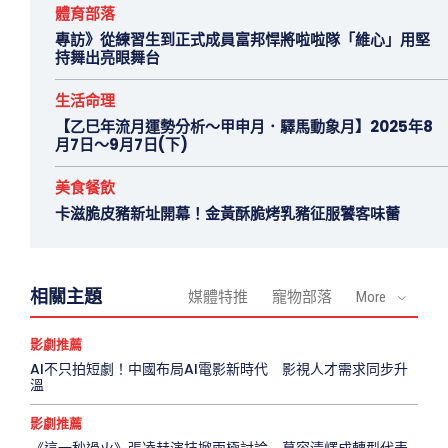
體育部落
專訪》從練習生到正式成員富邦悍將啦啦隊「維心」用堅
持舞出亮眼舞台
生活命理
【乙巳年流月運勢分析～甲申月．驛馬動象月】2025年8
月7日～9月7日(下)
美食餐飲
卡滋脆皮豬新址開幕！金黃酥脆烤乳豬征服饕客味蕾
相關主題
媒體特推
寵物部落
More
影劇推薦
AI不只拍短劇！中國布局AI電影新時代 影視人才需求同步升
溫
影劇推薦