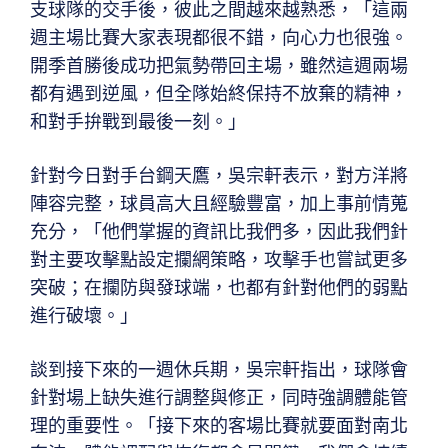
支球隊的交手後，彼此之間越來越熟悉，「這兩
週主場比賽大家表現都很不錯，向心力也很強。
開季首勝後成功把氣勢帶回主場，雖然這週兩場
都有遇到逆風，但全隊始終保持不放棄的精神，
和對手拚戰到最後一刻。」
針對今日對手台鋼天鷹，吳宗軒表示，對方洋將
陣容完整，球員高大且經驗豐富，加上事前情蒐
充分，「他們掌握的資訊比我們多，因此我們針
對主要攻擊點設定攔網策略，攻擊手也嘗試更多
突破；在攔防與發球端，也都有針對他們的弱點
進行破壞。」
談到接下來的一週休兵期，吳宗軒指出，球隊會
針對場上缺失進行調整與修正，同時強調體能管
理的重要性。「接下來的客場比賽就要面對南北