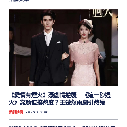
《愛情有煙火》憑劇情逆襲 《這一秒過
火》靠顏值撐熱度？王楚然兩劇引熱議
影劇推薦
2026-08-08