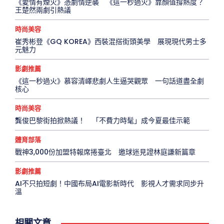
《愛情有煙火》憑劇情逆襲 《這一秒過火》靠顏值撐熱度？
王楚然兩劇引熱議
時尚美容
崔秀彬登《GQ KOREA》西裝混搭街頭美學 展現現代男士多
元魅力
影劇推薦
《這一秒過火》慕容清嶧悲劇人生逼哭觀眾 一句話道盡全劇
核心
時尚美容
龔俊巴黎街拍掀熱議！ 「不費力時髦」成今夏最佳示範
體育部落
戰神3,000份加盟特報席捲臺北 邀球迷見證林庭謙新篇章
影劇推薦
AI不只拍短劇！中國布局AI電影新時代 影視人才需求同步升
溫
相關文章