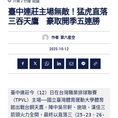
只需 2
分鐘
閱讀
臺中連莊主場無敵！猛虎直落
三吞天鷹 豪取開季五連勝
作者
第六星空
2025-10-12
臺中連莊今（12）日在台灣職業排球聯賽
（TPVL）主場──國立臺灣體育運動大學體育
館出戰台鋼天鷹，陣中吳宗軒、施琅、漢佳三
箭頭火力全開，最終以直落三（25-23、26-