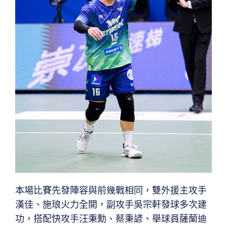
本場比賽先發陣容與前幾戰相同，雙外援主攻手
漢佳、施琅火力全開，副攻手吳宗軒發球多次建
功，搭配快攻手汪秉勳、蔡秉諺、舉球員薩蘭迪