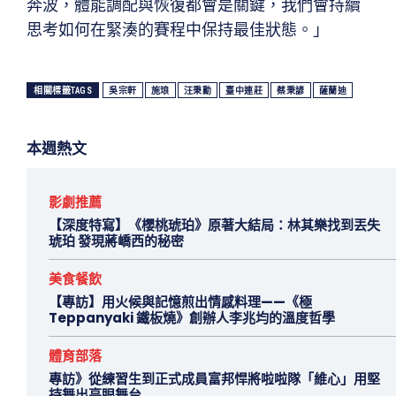
奔波，體能調配與恢復都會是關鍵，我們會持續
思考如何在緊湊的賽程中保持最佳狀態。」
相關標籤TAGS
吳宗軒
施琅
汪秉勳
臺中連莊
蔡秉諺
薩蘭迪
本週熱文
影劇推薦
【深度特寫】《櫻桃琥珀》原著大結局：林其樂找到丟失
琥珀 發現蔣嶠西的秘密
美食餐飲
【專訪】用火候與記憶煎出情感料理——《極
Teppanyaki 鐵板燒》創辦人李兆均的溫度哲學
體育部落
專訪》從練習生到正式成員富邦悍將啦啦隊「維心」用堅
持舞出亮眼舞台