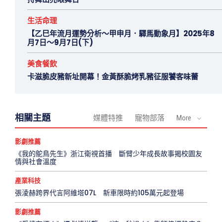
生活命理
【乙巳年流月運勢分析～甲申月．驛馬動象月】2025年8
月7日～9月7日(下)
美食餐飲
卡滋脆皮豬新址開幕！金黃酥脆烤乳豬征服饕客味蕾
相關主題
媒體特推
寵物部落
More
影劇推薦
《我的鴕鳥先生》浙江衛視首播 斷臂少年成長故事揭校園友
情與社會溫度
產業科技
張淩赫跨界代言阿維塔07L 新車限時約105萬元起登場
影劇推薦