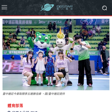
臺中連莊今豪取開季五連勝佳績 。圖/臺中連莊提供
體育部落