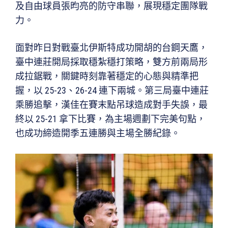
及自由球員張昀亮的防守串聯，展現穩定團隊戰
力。
面對昨日對戰臺北伊斯特成功開胡的台鋼天鷹，
臺中連莊開局採取穩紮穩打策略，雙方前兩局形
成拉鋸戰，關鍵時刻靠著穩定的心態與精準把
握，以 25-23、26-24 連下兩城。第三局臺中連莊
乘勝追擊，漢佳在賽末點吊球造成對手失誤，最
終以 25-21 拿下比賽，為主場週劃下完美句點，
也成功締造開季五連勝與主場全勝紀錄。