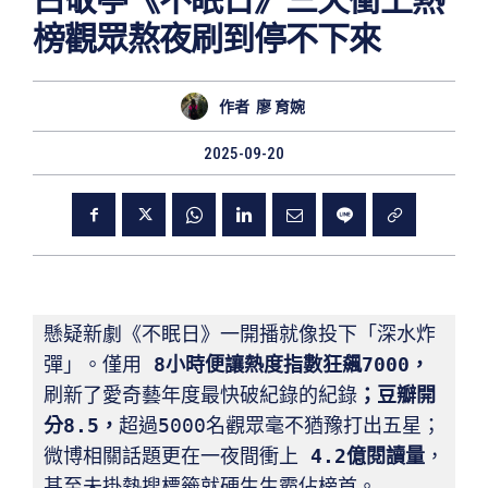
白敬亭《不眠日》三天衝上熱
榜觀眾熬夜刷到停不下來
作者
廖 育婉
2025-09-20
懸疑新劇《不眠日》一開播就像投下「深水炸
彈」。僅用 
8
小時便讓熱度指數狂飆7000
，
刷新了愛奇藝年度最快破紀錄的紀錄
；
豆瓣開
分8.5
，
超過5000名觀眾毫不猶豫打出五星；
微博相關話題更在一夜間衝上 
4.2
億閱讀量
，
甚至未掛熱搜標籤就硬生生霸佔榜首。