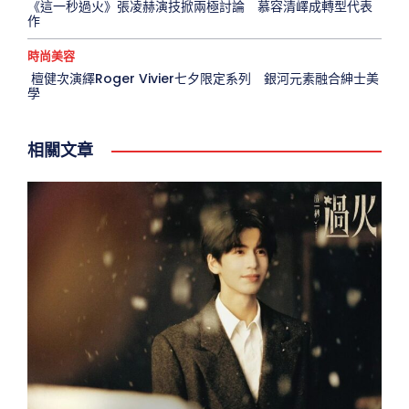
《這一秒過火》張凌赫演技掀兩極討論 慕容清嶧成轉型代表
作
時尚美容
檀健次演繹Roger Vivier七夕限定系列 銀河元素融合紳士美
學
相關文章