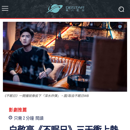
《不眠日》一開播就像投下「深水炸彈」。圖/取自不眠日WB
影劇推薦
只需 2
分鐘
閱讀