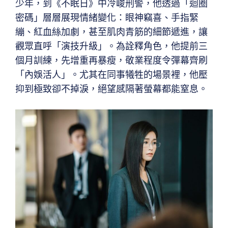
少年，到《不眠日》中冷峻刑警，他透過「迴圈
密碼」層層展現情緒變化：眼神竊喜、手指緊
繃、紅血絲加劇，甚至肌肉青筋的細節遞進，讓
觀眾直呼「演技升級」。為詮釋角色，他提前三
個月訓練，先增重再暴瘦，敬業程度令彈幕齊刷
「內娛活人」。尤其在同事犧牲的場景裡，他壓
抑到極致卻不掉淚，絕望感隔著螢幕都能窒息。