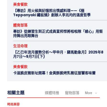
美食餐飲
【專訪】用火候與記憶煎出情感料理——《極
Teppanyaki 鐵板燒》創辦人李兆均的溫度哲學
體育部落
專訪》從練習生到正式成員富邦悍將啦啦隊「維心」用堅
持舞出亮眼舞台
生活命理
【乙巳年流月運勢分析～甲申月．驛馬動象月】2025年8
月7日～9月7日(下)
美食餐飲
卡滋脆皮豬新址開幕！金黃酥脆烤乳豬征服饕客味蕾
相關主題
媒體特推
寵物部落
More
時尚美容