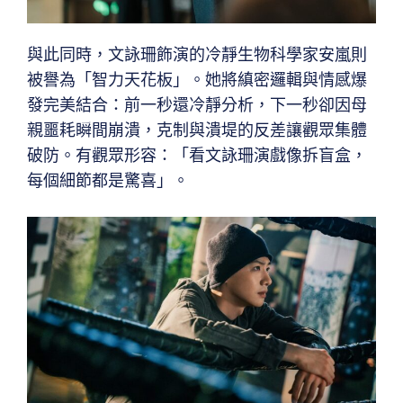
與此同時，文詠珊飾演的冷靜生物科學家安嵐則
被譽為「智力天花板」。她將縝密邏輯與情感爆
發完美結合：前一秒還冷靜分析，下一秒卻因母
親噩耗瞬間崩潰，克制與潰堤的反差讓觀眾集體
破防。有觀眾形容：「看文詠珊演戲像拆盲盒，
每個細節都是驚喜」。