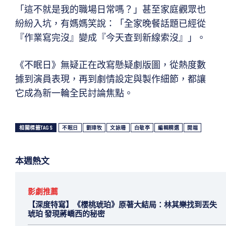
「這不就是我的職場日常嗎？」甚至家庭觀眾也
紛紛入坑，有媽媽笑說：「全家晚餐話題已經從
『作業寫完沒』變成『今天查到新線索沒』」。
《不眠日》無疑正在改寫懸疑劇版圖，從熱度數
據到演員表現，再到劇情設定與製作細節，都讓
它成為新一輪全民討論焦點。
相關標籤TAGS
不眠日
劉璋牧
文詠珊
白敬亭
編輯精選
開端
本週熱文
影劇推薦
【深度特寫】《櫻桃琥珀》原著大結局：林其樂找到丟失
琥珀 發現蔣嶠西的秘密