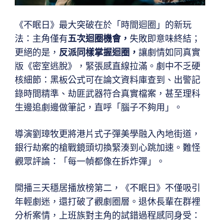
《不眠日》最大突破在於「時間迴圈」的新玩
法：主角僅有
五次迴圈機會
，
失敗即意味終結；
更絕的是，
反派同樣掌握迴圈
，
讓劇情如同真實
版《密室逃脫》，緊張感直線拉滿。劇中不乏硬
核細節：黑板公式可在論文資料庫查到、出警記
錄時間精準、劫匪武器符合真實檔案，甚至理科
生邊追劇邊做筆記，直呼「腦子不夠用」。
導演劉璋牧更將港片式子彈美學融入內地街道，
銀行劫案的槍戰鏡頭切換緊湊到心跳加速。難怪
觀眾評論：「每一幀都像在拆炸彈」。
開播三天穩居播放榜第二，《不眠日》不僅吸引
年輕劇迷，還打破了觀劇圈層。退休長輩在群裡
分析案情，上班族對主角的試錯過程感同身受：