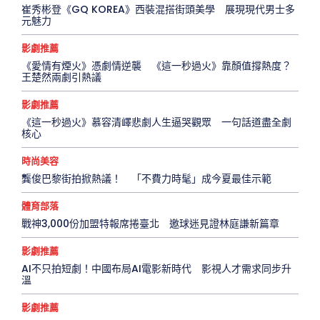
崔秀彬登《GQ KOREA》西裝混搭街頭美學 展現現代男士多
元魅力
影劇推薦
《愛情有煙火》憑劇情逆襲 《這一秒過火》靠顏值撐熱度？
王楚然兩劇引熱議
影劇推薦
《這一秒過火》慕容清嶧悲劇人生逼哭觀眾 一句話道盡全劇
核心
時尚美容
龔俊巴黎街拍掀熱議！ 「不費力時髦」成今夏最佳示範
體育部落
戰神3,000份加盟特報席捲臺北 邀球迷見證林庭謙新篇章
影劇推薦
AI不只拍短劇！中國布局AI電影新時代 影視人才需求同步升
溫
影劇推薦