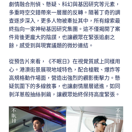
劇情融合刑偵、懸疑、科幻與基因研究等元素，
多重時空交錯帶來一層層的反轉。隨著丁奇的調
查逐步深入，更多人物被牽扯其中，所有線索最
終指向一家神秘基因研究集團。這不僅揭開了案
件背後更龐大的陰謀，也讓觀眾在緊張追劇之
餘，感受到與現實議題的微妙連結。
從預告片來看，《不眠日》在視覺質感上同樣用
心。港澳街景展現地域特色，配合槍戰、爆炸等
高規格動作場面，營造出強烈的觀影衝擊力。懸
疑氛圍下的多線敘事，也讓劇情層層遞進，如同
剝洋蔥般抽絲剝繭，讓觀眾始終保持高度緊張。