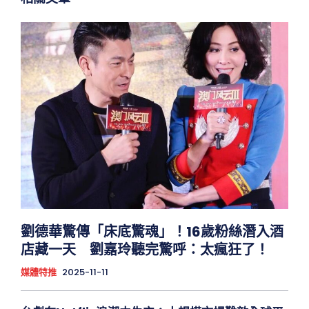
劉德華驚傳「床底驚魂」！16歲粉絲潛入酒
店藏一天 劉嘉玲聽完驚呼：太瘋狂了！
媒體特推
2025-11-11