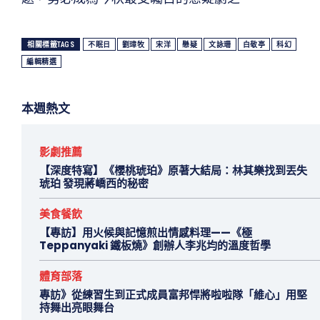
相關標籤TAGS
不眠日
劉璋牧
宋洋
懸疑
文詠珊
白敬亭
科幻
編輯精選
本週熱文
影劇推薦
【深度特寫】《櫻桃琥珀》原著大結局：林其樂找到丟失
琥珀 發現蔣嶠西的秘密
美食餐飲
【專訪】用火候與記憶煎出情感料理——《極
Teppanyaki 鐵板燒》創辦人李兆均的溫度哲學
體育部落
專訪》從練習生到正式成員富邦悍將啦啦隊「維心」用堅
持舞出亮眼舞台