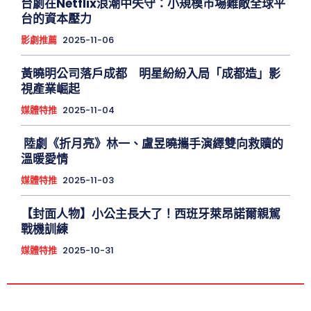
台劇在Netflix浪潮中失守：小規模市場難敵全球平
台的資本壓力
影劇推薦
2025-11-06
黃曉明公司落戶成都 明星紛紛入局「成都造」影
視產業崛起
媒體特推
2025-11-04
陸劇《折月亮》林一、盧昱曉攜手演繹雙向救贖的
溫暖愛情
媒體特推
2025-11-03
【封面人物】小公主長大了！西班牙萊昂諾爾親駕
戰機訓練
媒體特推
2025-10-31