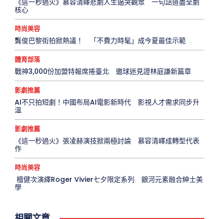
《這一秒過火》慕容清嶧悲劇人生逼哭觀眾 一句話道盡全劇
核心
時尚美容
龔俊巴黎街拍掀熱議！ 「不費力時髦」成今夏最佳示範
體育部落
戰神3,000份加盟特報席捲臺北 邀球迷見證林庭謙新篇章
影劇推薦
AI不只拍短劇！中國布局AI電影新時代 影視人才需求同步升
溫
影劇推薦
《這一秒過火》張凌赫演技掀兩極討論 慕容清嶧成轉型代表
作
時尚美容
檀健次演繹Roger Vivier七夕限定系列 銀河元素融合紳士美
學
相關文章