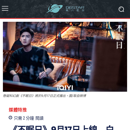
懸疑科幻劇《不眠日》將於9月17日正式播出。圖/取自微博
媒體特推
只需 2
分鐘
閱讀