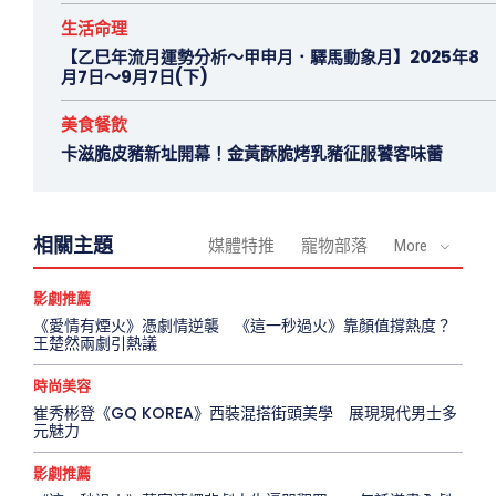
生活命理
【乙巳年流月運勢分析～甲申月．驛馬動象月】2025年8
月7日～9月7日(下)
美食餐飲
卡滋脆皮豬新址開幕！金黃酥脆烤乳豬征服饕客味蕾
相關主題
媒體特推
寵物部落
More
影劇推薦
《愛情有煙火》憑劇情逆襲 《這一秒過火》靠顏值撐熱度？
王楚然兩劇引熱議
時尚美容
崔秀彬登《GQ KOREA》西裝混搭街頭美學 展現現代男士多
元魅力
影劇推薦