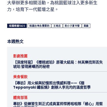
大舉辦更多相關活動，為桃園籃球注入更多新生
力，培育下一代籃壇之星。
相關標籤TAGS
桃園台啤永豐雲豹
王皓吉
豹小子夏令營
黃鎮
本週熱文
影劇推薦
【深度特寫】《櫻桃琥珀》原著大結局：林其樂找到丟失
琥珀 發現蔣嶠西的秘密
美食餐飲
【專訪】用火候與記憶煎出情感料理——《極
Teppanyaki 鐵板燒》創辦人李兆均的溫度哲學
體育部落
專訪》從練習生到正式成員富邦悍將啦啦隊「維心」用堅