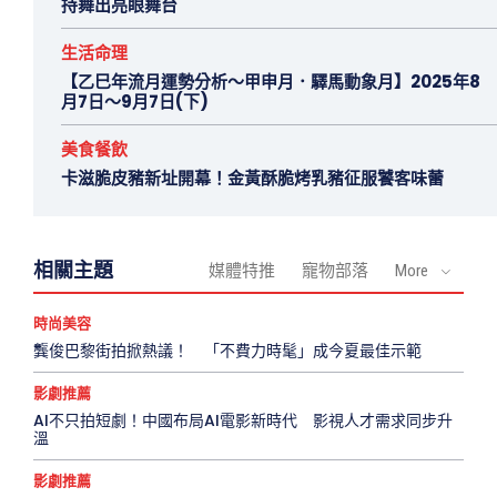
持舞出亮眼舞台
生活命理
【乙巳年流月運勢分析～甲申月．驛馬動象月】2025年8
月7日～9月7日(下)
美食餐飲
卡滋脆皮豬新址開幕！金黃酥脆烤乳豬征服饕客味蕾
相關主題
媒體特推
寵物部落
More
時尚美容
龔俊巴黎街拍掀熱議！ 「不費力時髦」成今夏最佳示範
影劇推薦
AI不只拍短劇！中國布局AI電影新時代 影視人才需求同步升
溫
影劇推薦