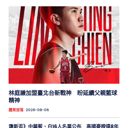
林庭謙加盟臺北台新戰神 盼延續父親籃球
精神
體育部落
2026-08-06
瓊斯盃》中華藍、白16人名單公布 高國豪暌違8年