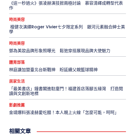
《這一秒過火》張凌赫演技掀兩極討論 慕容清嶧成轉型代表
作
時尚美容
檀健次演繹Roger Vivier七夕限定系列 銀河元素融合紳士美
學
時尚美容
鄧為美妝品牌形象照曝光 鬆弛穿搭展現品牌大使魅力
體育部落
林庭謙加盟臺北台新戰神 盼延續父親籃球精神
居家生活
「最美書店」鐘書閣進駐廈門！福建首店落腳五緣灣 打造閱
讀與文創新地標
影劇推薦
金靖爆料張凌赫愛吃醋！本人親上火線「怎麼可能，呵呵」
相關文章