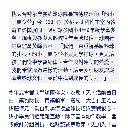
桃園台啤永豐雲豹籃球隊暑期傳統活動「豹小
子夏令營」今（21日）於桃園北科附工室內體
育館熱鬧展開，吸引眾多國小4至6年級學童參
與，規模與參與人數較往年更勝以往。球團行
銷總監童英峰表示：「我們一直重視基層籃球
的扎根，豹小子夏令營不只是學打球，更是讓
孩子們從中學會紀律、合作與對運動的熱愛。
我們希望透過這樣的活動，讓更多小朋友認識
職業籃球文化，並從中找到成長的動力。」
今年夏令營共舉辦兩梯次、為期10天，活動首日
由「鎮豹隊長」黃鎮領軍，搭配「大吉」王皓吉
與莊博元，親自到場傳授籃球技巧與實戰觀念，
與小學員們近距離互動。除了基本動作教學，營
隊設計分組對抗、趣味競賽等環節，更加入「雲