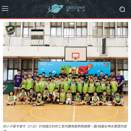
豹小子夏令營今（21日）於桃園北科附工室內體育館熱鬧展開。圖/桃園台啤永豐雲豹提