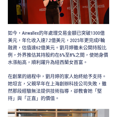
如今，Airwallex的年處理交易金額已突破1300億
美元，年化收入達7.2億美元，2025年更完成F輪
融資，估值達62億美元。劉月婷雖未公開持股比
例，外界推估其持股約在6%至8%之間，使她身價
水漲船高，順利躍升為紐西蘭女首富。
在創業的過程中，劉月婷的家人始終給予支持。
她坦言，父親早年在上海創辦科技公司失敗，雖
然那段經驗無法提供技術指導，卻教會她「堅
持」與「正直」的價值。