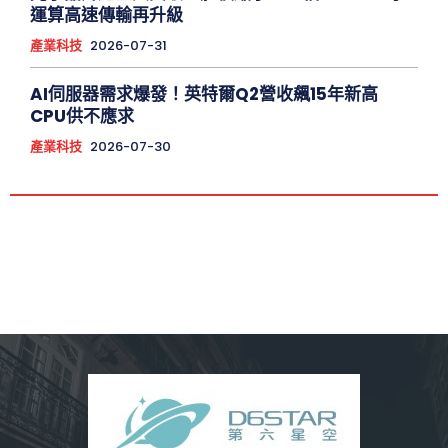
運算高速傳輸再升級
產業科技
2026-07-31
AI伺服器需求爆發！英特爾Q2營收飆15年新高
CPU供不應求
產業科技
2026-07-30