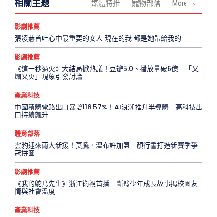
相關主題
媒體特推
寵物部落
More
影劇推薦
張凌赫首吐心中最重要的女人 現在的我 都是她帶給我的
影劇推薦
《這一秒過火》大結局掀熱議！豆瓣5.0、播放量破6億 「又
爛又火」現象引發討論
產業科技
中國積體電路出口暴增116.57%！AI浪潮推升半導體 高科技出
口持續飆升
體育部落
雲豹迎來兩大新援！莫騰、溫布許加盟 顏行書打造新賽季爭
冠拼圖
影劇推薦
《我的鴕鳥先生》浙江衛視首播 斷臂少年成長故事揭校園友
情與社會溫度
產業科技