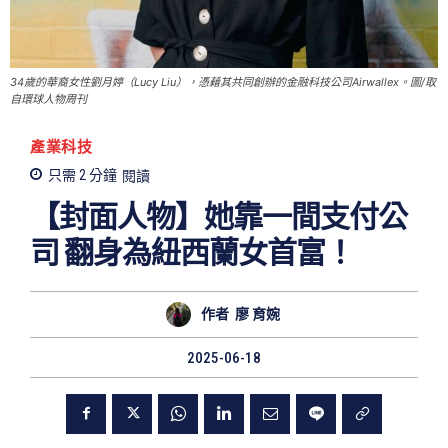
34歲的華裔女性劉月婷（Lucy Liu），憑藉其共同創辦的金融科技公司Airwallex。圖/取
自環球人物周刊
產業科技
只需 2
分鐘
閱讀
【封面人物】她靠一間支付公
司 翻身為紐西蘭女首富！
作者
廖 育婉
2025-06-18