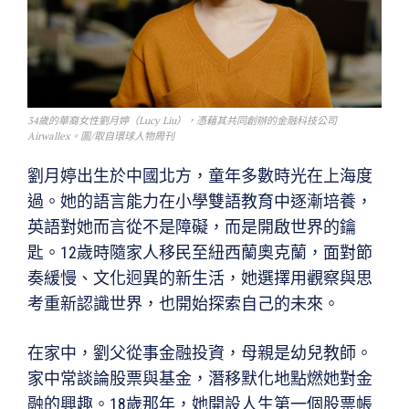
34歲的華裔女性劉月婷（Lucy Liu），憑藉其共同創辦的金融科技公司
Airwallex。圖/取自環球人物周刊
劉月婷出生於中國北方，童年多數時光在上海度
過。她的語言能力在小學雙語教育中逐漸培養，
英語對她而言從不是障礙，而是開啟世界的鑰
匙。12歲時隨家人移民至紐西蘭奧克蘭，面對節
奏緩慢、文化迥異的新生活，她選擇用觀察與思
考重新認識世界，也開始探索自己的未來。
在家中，劉父從事金融投資，母親是幼兒教師。
家中常談論股票與基金，潛移默化地點燃她對金
融的興趣。18歲那年，她開設人生第一個股票帳