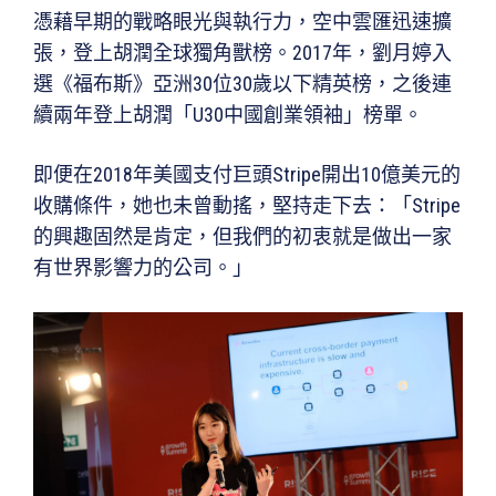
憑藉早期的戰略眼光與執行力，空中雲匯迅速擴
張，登上胡潤全球獨角獸榜。2017年，劉月婷入
選《福布斯》亞洲30位30歲以下精英榜，之後連
續兩年登上胡潤「U30中國創業領袖」榜單。
即便在2018年美國支付巨頭Stripe開出10億美元的
收購條件，她也未曾動搖，堅持走下去：「Stripe
的興趣固然是肯定，但我們的初衷就是做出一家
有世界影響力的公司。」