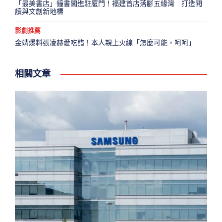
「最美書店」鐘書閣進駐廈門！福建首店落腳五緣灣 打造閱
讀與文創新地標
影劇推薦
金靖爆料張凌赫愛吃醋！本人親上火線「怎麼可能，呵呵」
相關文章