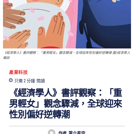
《經濟學人》書評觀察：「重男輕女」觀念驟減，全球迎來性別偏好逆轉潮 圖/經濟學人
雜誌
產業科技
只需 2
分鐘
閱讀
《經濟學人》書評觀察：「重
男輕女」觀念驟減，全球迎來
性別偏好逆轉潮
作者
第六星空