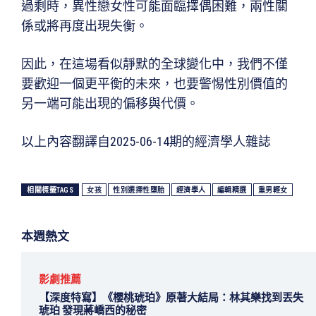
過剩時，異性戀女性可能面臨擇偶困難，兩性關
係或將再度出現失衡。
因此，在這場看似靜默的全球變化中，我們不僅
要歡迎一個更平衡的未來，也要警惕性別價值的
另一端可能出現的偏移與代價。
以上內容翻譯自2025-06-14期的經濟學人雜誌
相關標籤TAGS
女孩
性別選擇性墮胎
經濟學人
編輯精選
重男輕女
本週熱文
影劇推薦
【深度特寫】《櫻桃琥珀》原著大結局：林其樂找到丟失
琥珀 發現蔣嶠西的秘密