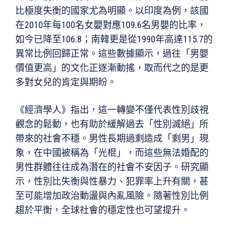
比極度失衡的國家尤為明顯。以印度為例，該國
在2010年每100名女嬰對應109.6名男嬰的比率，
如今已降至106.8；南韓更是從1990年高達115.7的
異常比例回歸正常。這些數據顯示，過往「男嬰
價值更高」的文化正逐漸動搖，取而代之的是更
多對女兒的肯定與期盼。
《經濟學人》指出，這一轉變不僅代表性別歧視
觀念的鬆動，也有助於緩解過去「性別滅絕」所
帶來的社會不穩。男性長期過剩造成「剩男」現
象，在中國被稱為「光棍」，而這些無法婚配的
男性群體往往成為潛在的社會不安因子。研究顯
示，性別比失衡與性暴力、犯罪率上升有關，甚
至可能增加政治動盪與內亂風險。隨著性別比例
趨於平衡，全球社會的穩定性也可望提升。