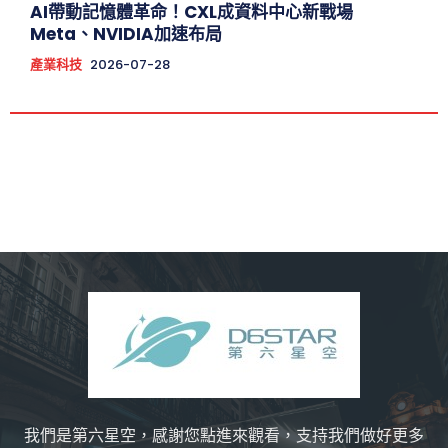
AI帶動記憶體革命！CXL成資料中心新戰場
Meta、NVIDIA加速布局
產業科技
2026-07-28
我們是第六星空，感謝您點進來觀看，支持我們做好更多