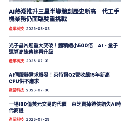
AI熱潮推升三星半導體創歷史新高 代工手
機業務仍面臨雙重挑戰
產業科技
2026-08-03
光子晶片迎重大突破！體積縮小500倍 AI、量子
運算高速傳輸再升級
產業科技
2026-07-31
AI伺服器需求爆發！英特爾Q2營收飆15年新高
CPU供不應求
產業科技
2026-07-30
一場180億美元交易的代價 東芝賣掉鎧俠錯失AI時
代商機
產業科技
2026-07-29